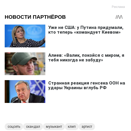
соцсеть
скандал
музыкант
клип
артист