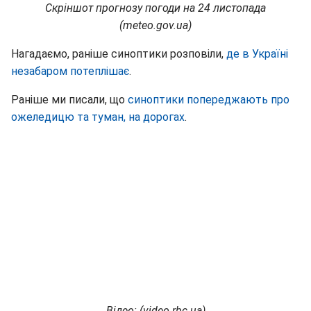
Скріншот прогнозу погоди на 24 листопада
(meteo.gov.ua)
Нагадаємо, раніше синоптики розповіли,
де в Україні
незабаром потеплішає
.
Раніше ми писали, що
синоптики попереджають про
ожеледицю та туман, на дорогах
.
Відео: (
video
.
rbc
.
ua
)