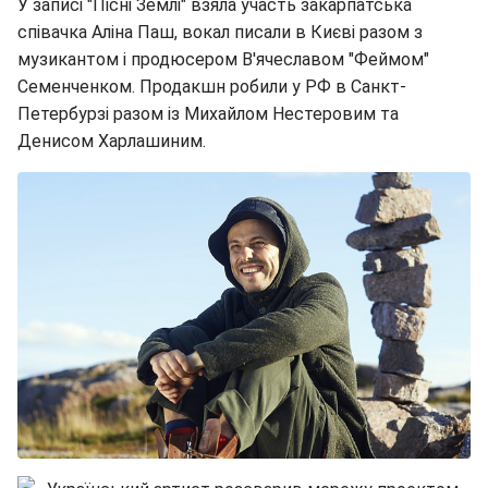
У записі "Пісні Землі" взяла участь закарпатська
співачка Аліна Паш, вокал писали в Києві разом з
музикантом і продюсером В'ячеславом "Феймом"
Семенченком. Продакшн робили у РФ в Санкт-
Петербурзі разом із Михайлом Нестеровим та
Денисом Харлашиним.