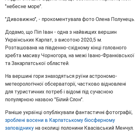
"небесне море".
"Дивовижно", - прокоментувала фото Олена Полунець.
Додамо, що Піп Іван - одна з найвищих вершин
Українських Карпат, з висотою 2020,5 м.
Розташована на південно-східному кінці головного
хребта масиву Чорногора, на межі Івано-Франківської
та Закарпатської областей.
На вершині гори знаходяться руїни астрономо-
метеорологічної обсерваторії, частково відновлені
для туристичних потреб і відомі під сучасною
популярною назвою "Білий Слон".
Раніше українці опублікували фантастичні фотографії,
зроблені восени в Карпатському біосферному
заповіднику
на околиці полонини Квасівський Менчул.