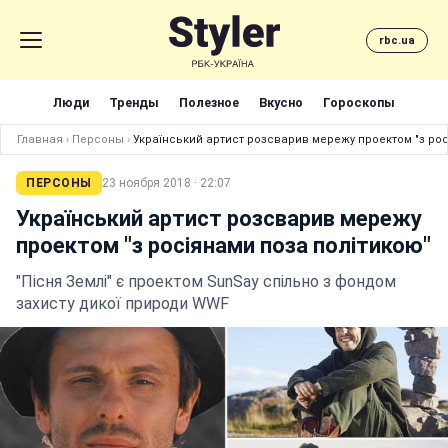
rbc.ua
Люди
Тренды
Полезное
Вкусно
Гороскопы
Главная
›
Персоны
›
Український артист розсварив мережу проектом "з рос
ПЕРСОНЫ
23 ноября 2018 · 22:07
Український артист розсварив мережу
проектом "з росіянами поза політикою"
"Пісня Землі" є проектом SunSay спільно з фондом
захисту дикої природи WWF