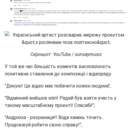
Скріншот: YouTube / sunsaymusic
У той же час більшість коментів висловлюють
позитивне ставлення до композиції і відеоряду:
"Дякую! Це відео має побачити кожен людина";
"Відмінний вийшов кліп! Радий був взяти участь у
такому масштабному проекті! Спасибі!";
"Андрюха - розумниця!! Вода камінь точить...
Продовжуй робити свою справу!";