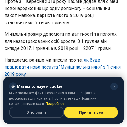
Проте з 1 вересня 2018 року Кабмін додав для сімей
новонароджених ще одну допомогу – соціальний
пакет малюка, вартість якого в 2019 році
становитиме 5 тисяч гривень.
Мінімальні розмір допомоги по вагітності та пологах
для незастрахованих осіб зросте. З 1 грудня він
складе 2017,1 гривні, а в 2019 році – 2207,1 гривні.
Нагадаємо, раніше ми писали про те,
як буде
працювати нова послуга "Муніципальна няня" з 1 січня
2019 року.
А також ми розповідали про те,
як зміняться пенсії
🍪
Мы используем cookie
✕
українців з 1 грудня 2018 року і в 2019 році.
Мы используем файлы cookie для анализа трафика и
персонализации контента. Прочитайте нашу Политику
конфиденциальности.
Подробнее
Отклонить
Принять все