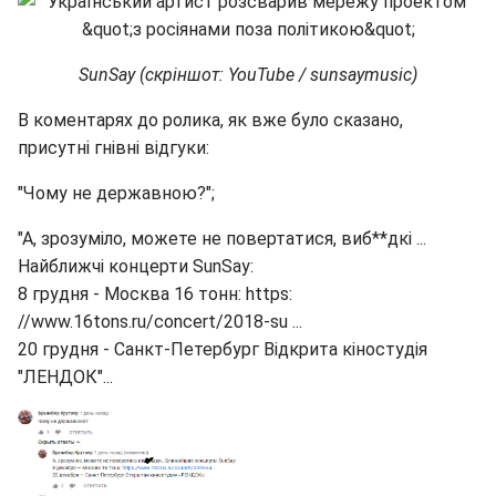
SunSay (скріншот: YouTube / sunsaymusic)
В коментарях до ролика, як вже було сказано,
присутні гнівні відгуки:
"Чому не державною?";
"А, зрозуміло, можете не повертатися, виб**дкі ...
Найближчі концерти SunSay:
8 грудня - Москва 16 тонн: https:
//www.16tons.ru/concert/2018-su ...
20 грудня - Санкт-Петербург Відкрита кіностудія
"ЛЕНДОК"...