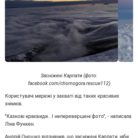
Засніжені Карпати (фото:
facebook.com/chornogora.rescue112)
Користувачі мережі у захваті від таких красивих
знімків.
"Казкові краєвиди... І неперевершені фото", - написала
Ліна Функен.
Андрій Оношко відзначив, що засніжені Карпати, ніби