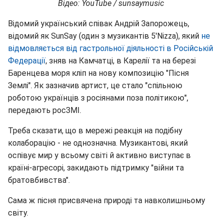
Відео: YouTube / sunsaymusic
Відомий український співак Андрій Запорожець,
відомий як SunSay (один з музикантів 5'Nizza), який
не
відмовляється від гастрольної діяльності в Російській
Федерації
, зняв на Камчатці, в Карелії та на березі
Баренцева моря кліп на нову композицію "Пісня
Землі". Як зазначив артист, це стало "спільною
роботою українців з росіянами поза політикою",
передають росЗМІ.
Треба сказати, що в мережі реакція на подібну
колаборацію - не однозначна. Музикантові, який
оспівує мир у всьому світі й активно виступає в
країні-агресорі, закидають підтримку "війни та
братовбивства".
Сама ж пісня присвячена природі та навколишньому
світу.