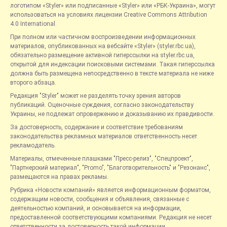
логотипом «Styler» или подписанные «Styler» или «РБК-Украина», могут
использоваться на условиях лицензии Creative Commons Attribution
4.0 International.
При полном или частичном воспроизведении информационных
материалов, опубликованных на вебсайте «Styler» (styler.rbc.ua),
обязательно размещение активной гиперссылки на styler.rbc.ua,
открытой для индексации поисковыми системами. Такая гиперссылка
должна быть размещена непосредственно в тексте материала не ниже
второго абзаца.
Редакция "Styler" может не разделять точку зрения авторов
публикаций. Оценочные суждения, согласно законодательству
Украины, не подлежат опровержению и доказыванию их правдивости.
За достоверность, содержание и соответствие требованиям
законодательства рекламных материалов ответственность несет
рекламодатель.
Материалы, отмеченные плашками "Пресс-релиз", "Спецпроект",
"Партнерский материал", "Promo", "Благотворительность" и "Резонанс",
размещаются на правах рекламы.
Рубрика «Новости компаний» является информационным форматом,
содержащим новости, сообщения и объявления, связанные с
деятельностью компаний, и основывается на информации,
предоставленной соответствующими компаниями. Редакция не несет
ответственности за достоверность такой информации.