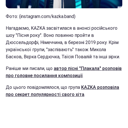
Фото: (instagram.com/kazka.band)
Нагадаємо, KAZKA засвітилася в анонсі російського
шоу "Пісня року". Воно повинно пройти в
Дюссельдорфі, Німеччина, в березні 2019 року. Крім
української групи, "заспівають" також Микола
Басков, Вєрка Сердючка, Таїсія Повалій та інші зірки.
Раніше ми писали, що
автор пісні "Плакала" розповів
про головне посилання композиції
.
До цього повідомлялося, що група
KAZKA розповіла
про секрет популярності свого хіта
.