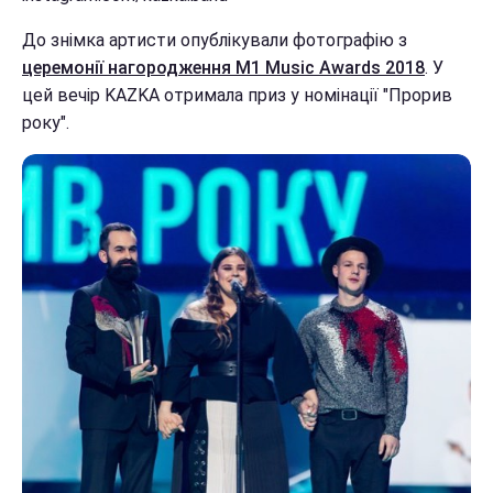
До знімка артисти опублікували фотографію з
церемонії нагородження M1 Music Awards 2018
. У
цей вечір KAZKA отримала приз у номінації "Прорив
року".