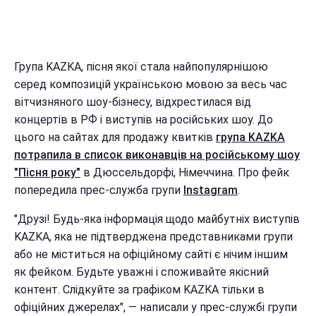
Група KAZKA, пісня якої стала найпопулярнішою
серед композицій українською мовою за весь час
вітчизняного шоу-бізнесу, відхрестилася від
концертів в РФ і виступів на російських шоу. До
цього на сайтах для продажу квитків
група KAZKA
потрапила в список виконавців на російському шоу
"Пісня року"
в Дюссельдорфі, Німеччина. Про фейк
попередила прес-служба групи
Instagram
.
"Друзі! Будь-яка інформація щодо майбутніх виступів
KAZKA, яка не підтверджена представниками групи
або не міститься на офіційному сайті є нічим іншим
як фейком. Будьте уважні і споживайте якісний
контент. Слідкуйте за графіком KAZKA тільки в
офіційних джерелах", — написали у прес-службі групи