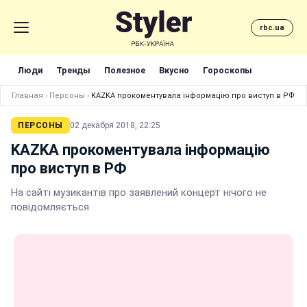
rbc.ua
Люди
Тренды
Полезное
Вкусно
Гороскопы
Главная
›
Персоны
›
KAZKA прокоментувала інформацію про виступ в РФ
ПЕРСОНЫ
02 декабря 2018, 22:25
KAZKA прокоментувала інформацію
про виступ в РФ
На сайті музикантів про заявлений концерт нічого не
повідомляється