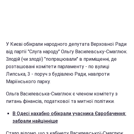
У Києві обікрали народного депутата Верховної Ради
від партії "Слуга народу" Ольгу Василевську-Смаглюк.
Злодій (чи злодії) "попрацювали" в приміщенні, де
розташовані комітети парламенту - по вулиці
Липська, 3 - поруч з будівлею Ради, навпроти
Маріїнського парку.
Ольга Василевська-Смаглюк є членом комітету з
питань фінансів, податкової та митної політики.
В Одесі нахабно обікрали учасника Євробачення:
забрали найцінніше
Стало відомо, що з кабінету Василевської-Смаглюк