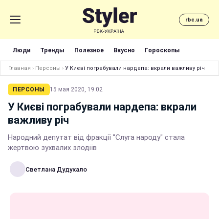
rbc.ua
Люди
Тренды
Полезное
Вкусно
Гороскопы
Главная
›
Персоны
›
У Києві пограбували нардепа: вкрали важливу річ
ПЕРСОНЫ
15 мая 2020, 19:02
У Києві пограбували нардепа: вкрали
важливу річ
Народний депутат від фракції "Слуга народу" стала
жертвою зухвалих злодіїв
Светлана Дудукало