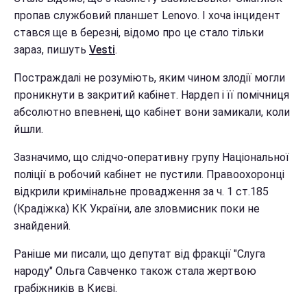
пропав службовий планшет Lenovo. І хоча інцидент
стався ще в березні, відомо про це стало тільки
зараз, пишуть
Vesti
.
Постраждалі не розуміють, яким чином злодії могли
проникнути в закритий кабінет. Нардеп і її помічниця
абсолютно впевнені, що кабінет вони замикали, коли
йшли.
Зазначимо, що слідчо-оперативну групу Національної
поліції в робочий кабінет не пустили. Правоохоронці
відкрили кримінальне провадження за ч. 1 ст.185
(Крадіжка) КК України, але зловмисник поки не
знайдений.
Раніше ми писали, що депутат від фракції "Слуга
народу" Ольга Савченко також стала жертвою
грабіжників в Києві.