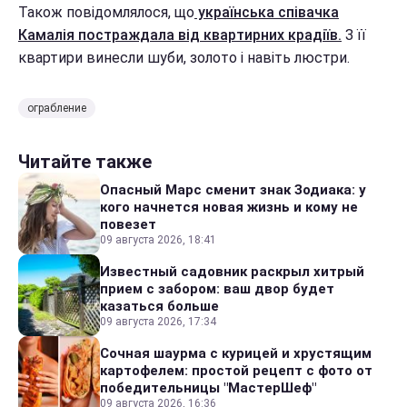
Також повідомлялося, що
українська співачка
Камалія постраждала від квартирних крадіїв.
З її
квартири винесли шуби, золото і навіть люстри.
ограбление
Читайте также
Опасный Марс сменит знак Зодиака: у
кого начнется новая жизнь и кому не
повезет
09 августа 2026, 18:41
Известный садовник раскрыл хитрый
прием с забором: ваш двор будет
казаться больше
09 августа 2026, 17:34
Сочная шаурма с курицей и хрустящим
картофелем: простой рецепт с фото от
победительницы "МастерШеф"
09 августа 2026, 16:36