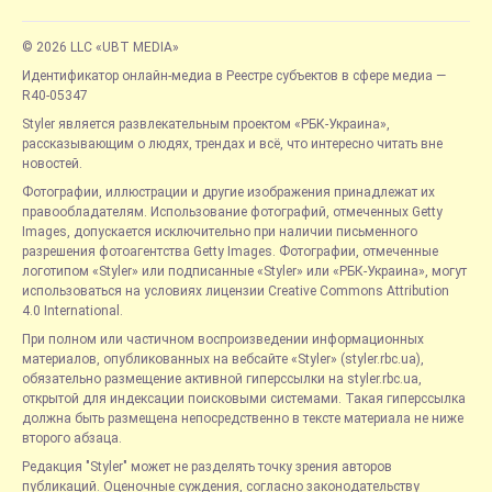
© 2026 LLC «UBT MEDIA»
Идентификатор онлайн-медиа в Реестре субъектов в сфере медиа —
R40-05347
Styler является развлекательным проектом «РБК-Украина»,
рассказывающим о людях, трендах и всё, что интересно читать вне
новостей.
Фотографии, иллюстрации и другие изображения принадлежат их
правообладателям. Использование фотографий, отмеченных Getty
Images, допускается исключительно при наличии письменного
разрешения фотоагентства Getty Images. Фотографии, отмеченные
логотипом «Styler» или подписанные «Styler» или «РБК-Украина», могут
использоваться на условиях лицензии Creative Commons Attribution
4.0 International.
При полном или частичном воспроизведении информационных
материалов, опубликованных на вебсайте «Styler» (styler.rbc.ua),
обязательно размещение активной гиперссылки на styler.rbc.ua,
открытой для индексации поисковыми системами. Такая гиперссылка
должна быть размещена непосредственно в тексте материала не ниже
второго абзаца.
Редакция "Styler" может не разделять точку зрения авторов
публикаций. Оценочные суждения, согласно законодательству