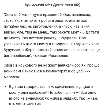
Кримський міст (фото: most.life)
"Хоча цей міст - дуже вразливий. Ось, наприклад,
зараз Україна почала робити ракети, але на все
потрібен час: на виготовлення, випуск, навчання
військ. Але, тим не менш, такі ракети могли б дістати
до мосту. Раз пустили ракету - і підірвали. Про
уразливість цього мосту я говорив ще тоді, коли його
будували, а Жириновський захлинався слиною, але це
його проблеми", - сказав Романенко.
Слова військового не на жарт налякали росіян, про що
вони самі зізнаються в коментарях в соціальних
мережах.
Я давно говорив, що нам, кримчанам, від цього
мосту одні проблеми! Потрібен він нам! Все одно
нічого не змінилося: як жили в злиднях, так і живе.
Ще гірше місцями...