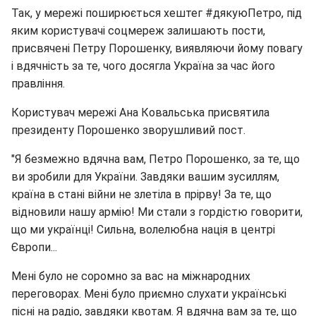
Так, у мережі поширюється хештег #дякуюПетро, під
яким користувачі соцмереж залишають пости,
присвячені Петру Порошенку, виявляючи йому повагу
і вдячність за те, чого досягла Україна за час його
правління.
Користувач мережі Ана Ковальська присвятила
президенту Порошенко зворушливий пост.
"Я безмежно вдячна вам, Петро Порошенко, за те, що
ви зробили для України. Завдяки вашим зусиллям,
країна в стані війни не злетіла в прірву! За те, що
відновили нашу армію! Ми стали з гордістю говорити,
що ми українці! Сильна, волелюбна нація в центрі
Європи...
Мені було не соромно за вас на міжнародних
переговорах. Мені було приємно слухати українські
пісні на радіо, завдяки квотам. Я вдячна вам за те, що