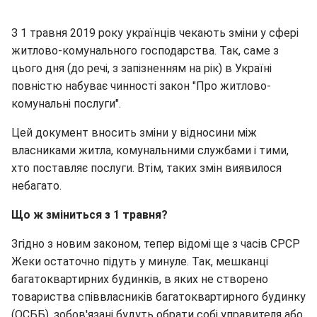
З 1 травня 2019 року українців чекають зміни у сфері
житлово-комунального господарства. Так, саме з
цього дня (до речі, з запізненням на рік) в Україні
повністю набуває чинності закон "Про житлово-
комунальні послуги".
Цей документ вносить зміни у відносини між
власниками житла, комунальними службами і тими,
хто поставляє послуги. Втім, таких змін виявилося
небагато.
Що ж зміниться з 1 травня?
Згідно з новим законом, тепер відомі ще з часів СРСР
Жеки остаточно підуть у минуле. Так, мешканці
багатоквартирних будинків, в яких не створено
товариства співвласників багатоквартирного будинку
(ОСББ), зобов'язані будуть обрати собі управителя або