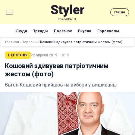
rbc.ua
Люди
Тренды
Полезное
Вкусно
Гороскопы
Главная
›
Персоны
›
Кошовий здивував патріотичним жестом (фото)
ПЕРСОНЫ
22 апреля 2019 · 13:15
Кошовий здивував патріотичним
жестом (фото)
Євген Кошовий прийшов на вибори у вишиванці