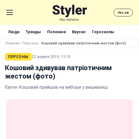
rbc.ua
Люди
Тренды
Полезное
Вкусно
Гороскопы
Главная
›
Персоны
›
Кошовий здивував патріотичним жестом (фото)
ПЕРСОНЫ
22 апреля 2019, 13:15
Кошовий здивував патріотичним
жестом (фото)
Євген Кошовий прийшов на вибори у вишиванці