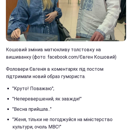
Кошовий змінив матюкливу толстовку на
вишиванку (фото: facebook.com/Євген Кошовий)
Фоловери Євгенія в коментарях під постом
підтримали новий образ гумориста.
"Круто! Поважаю";
"Неперевершений, як завжди!"
"Весна прийшла..."
"Женя, тільки не погоджуйся на міністерство
культури, очоль МВС!"