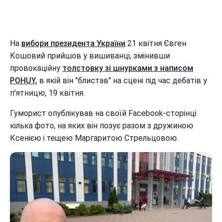
На
вибори президента України
21 квітня Євген
Кошовий прийшов у вишиванці, змінивши
провокаційну
толстовку зі шнурками з написом
POHUY,
в якій він "блистав" на сцені під час дебатів у
п'ятницю, 19 квітня.
Гуморист опублікував на своїй Facebook-сторінці
кілька фото, на яких він позує разом з дружиною
Ксенією і тещею Маргаритою Стрельцовою.