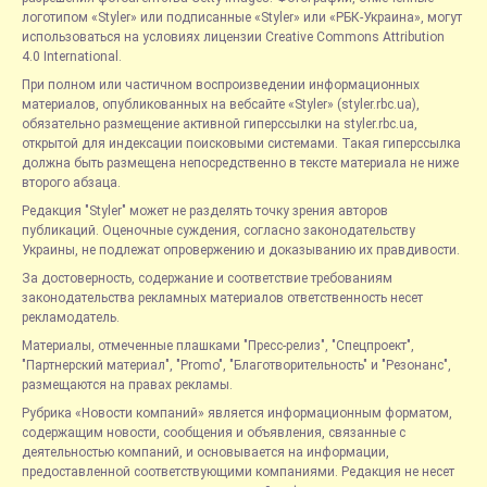
логотипом «Styler» или подписанные «Styler» или «РБК-Украина», могут
использоваться на условиях лицензии Creative Commons Attribution
4.0 International.
При полном или частичном воспроизведении информационных
материалов, опубликованных на вебсайте «Styler» (styler.rbc.ua),
обязательно размещение активной гиперссылки на styler.rbc.ua,
открытой для индексации поисковыми системами. Такая гиперссылка
должна быть размещена непосредственно в тексте материала не ниже
второго абзаца.
Редакция "Styler" может не разделять точку зрения авторов
публикаций. Оценочные суждения, согласно законодательству
Украины, не подлежат опровержению и доказыванию их правдивости.
За достоверность, содержание и соответствие требованиям
законодательства рекламных материалов ответственность несет
рекламодатель.
Материалы, отмеченные плашками "Пресс-релиз", "Спецпроект",
"Партнерский материал", "Promo", "Благотворительность" и "Резонанс",
размещаются на правах рекламы.
Рубрика «Новости компаний» является информационным форматом,
содержащим новости, сообщения и объявления, связанные с
деятельностью компаний, и основывается на информации,
предоставленной соответствующими компаниями. Редакция не несет