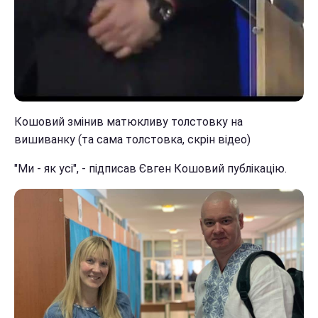
Кошовий змінив матюкливу толстовку на
вишиванку (та сама толстовка, скрін відео)
"Ми - як усі", - підписав Євген Кошовий публікацію.