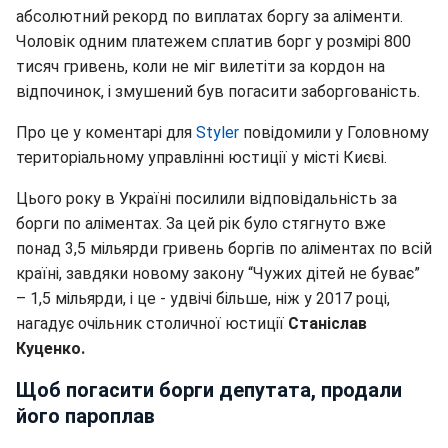
абсолютний рекорд по виплатах боргу за аліменти.
Чоловік одним платежем сплатив борг у розмірі 800
тисяч гривень, коли не міг вилетіти за кордон на
відпочинок, і змушений був погасити заборгованість.
Про це у коментарі для
Styler
повідомили у Головному
територіальному управлінні юстиції у місті Києві.
Цього року в Україні посилили відповідальність за
борги по аліментах. За цей рік було стягнуто вже
понад 3,5 мільярди гривень боргів по аліментах по всій
країні, завдяки новому закону “Чужих дітей не буває”
– 1,5 мільярди, і це - удвічі більше, ніж у 2017 році,
нагадує очільник столичної юстиції
Станіслав
Куценко.
Щоб погасити борги депутата, продали
його пароплав