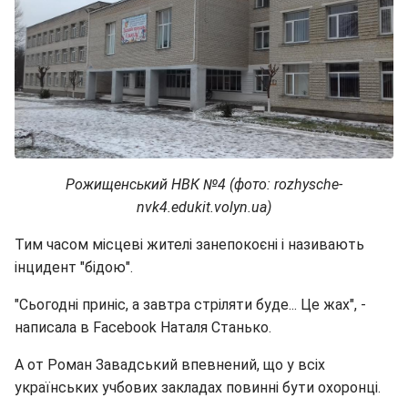
Рожищенський НВК №4 (фото: rozhysche-
nvk4.edukit.volyn.ua)
Тим часом місцеві жителі занепокоєні і називають
інцидент "бідою".
"Сьогодні приніс, а завтра стріляти буде... Це жах", -
написала в Facebook Наталя Станько.
А от Роман Завадський впевнений, що у всіх
українських учбових закладах повинні бути охоронці.