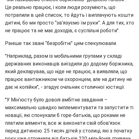
Це реально працює, і коли люди розуміють, що
потрапили в цей список, то йдуть і виплачують кошти
дитині, бо ми просто “зв’язуємо їм руки”. А для тих, хто
не працює та не має доходів, є суспільні роботи".
Раніше так звані “безробітні” цим спекулювали.
"Наприклад, разом із мобільними групами у складі
державних виконавців виїздили до додому боржника,
який декларував, що ніде не працює, а виявляли, що
працює вантажником чи охоронцем, але на дитину не
дає ні копійки", - згадує очільник столичної юстиції.
"У Мін’юсту було доволі амбітне завдання –
максимально швидко імплементувати та запустити ті
новації, які спонукали б горе-батьків, що роками не
платили аліменти, все ж виконати свій обов’язок
перед дитиною. 25 тисяч дітей у столиці, які з початку
року уже отримали від батьків 220 мільйонів гривень