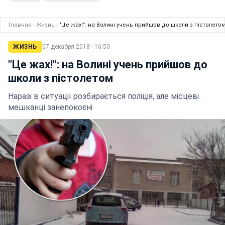
Главная
›
Жизнь
›
"Це жах!": на Волині учень прийшов до школи з пістолето
ЖИЗНЬ
07 декабря 2018 · 16:50
"Це жах!": на Волині учень прийшов до
школи з пістолетом
Наразі в ситуації розбирається поліція, але місцеві
мешканці занепокоєні