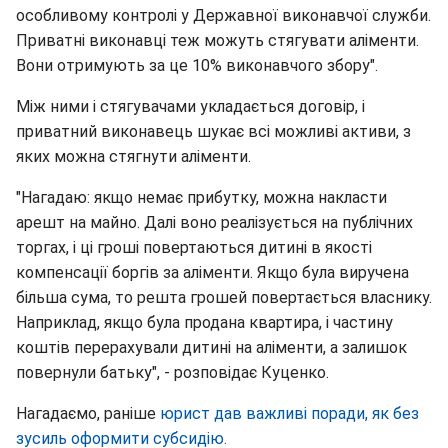
особливому контролі у Державної виконавчої служби.
Приватні виконавці теж можуть стягувати аліменти.
Вони отримують за це 10% виконавчого збору".
Між ними і стягувачами укладається договір, і
приватний виконавець шукає всі можливі активи, з
яких можна стягнути аліменти.
"Нагадаю: якщо немає прибутку, можна накласти
арешт на майно. Далі воно реалізується на публічних
торгах, і ці гроші повертаються дитині в якості
компенсації боргів за аліменти. Якщо була виручена
більша сума, то решта грошей повертається власнику.
Наприклад, якщо була продана квартира, і частину
коштів перерахували дитині на аліменти, а залишок
повернули батьку", - розповідає Куценко.
Нагадаємо, раніше
юрист дав важливі поради, як без
зусиль оформити субсидію.