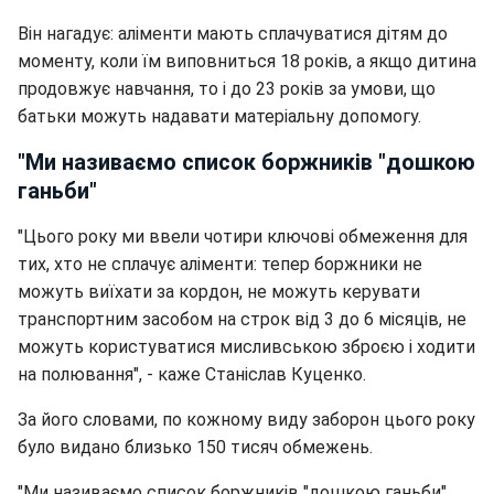
Він нагадує: аліменти мають сплачуватися дітям до
моменту, коли їм виповниться 18 років, а якщо дитина
продовжує навчання, то і до 23 років за умови, що
батьки можуть надавати матеріальну допомогу.
"Ми називаємо список боржників "дошкою
ганьби"
"Цього року ми ввели чотири ключові обмеження для
тих, хто не сплачує аліменти: тепер боржники не
можуть виїхати за кордон, не можуть керувати
транспортним засобом на строк від 3 до 6 місяців, не
можуть користуватися мисливською зброєю і ходити
на полювання", - каже Станіслав Куценко.
За його словами, по кожному виду заборон цього року
було видано близько 150 тисяч обмежень.
"Ми називаємо список боржників "дошкою ганьби".