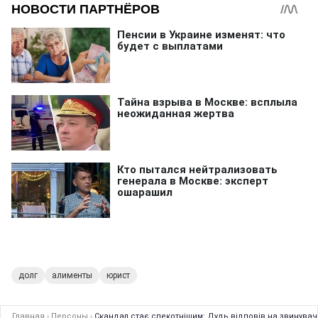
долг
алименты
юрист
Главная
›
Персоны
›
Скандал стає спекотнішим: Дудь відповів на звинуваче