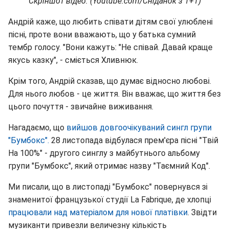
Скріншот відео: (Youtube.com/Сніданок з 1+1)
Андрій каже, що любить співати дітям свої улюблені
пісні, проте вони вважають, що у батька сумний
тембр голосу. "Вони кажуть: "Не співай. Давай краще
якусь казку", - сміється Хливнюк.
Крім того, Андрій сказав, що думає відносно любові.
Для нього любов - це життя. Він вважає, що життя без
цього почуття - звичайне виживання.
Нагадаємо, що
вийшов довгоочікуваний сингл групи
"Бумбокс".
28 листопада відбулася прем'єра пісні "Твій
На 100%" - другого синглу з майбутнього альбому
групи "Бумбокс", який отримає назву "Таємний Код".
Ми писали, що в листопаді "Бумбокс" повернувся зі
знаменитої французької студії La Fabrique, де хлопці
працювали над матеріалом для нової платівки
. Звідти
музиканти привезли величезну кількість