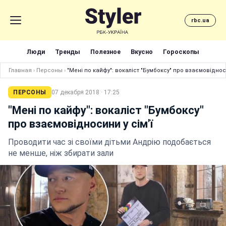
rbc.ua
Люди
Тренды
Полезное
Вкусно
Гороскопы
Главная
›
Персоны
›
"Мені по кайфу": вокаліст "Бумбоксу" про взаємовідноси
ПЕРСОНЫ
07 декабря 2018 · 17:25
"Мені по кайфу": вокаліст "Бумбоксу"
про взаємовідносини у сім'ї
Проводити час зі своїми дітьми Андрію подобається
не менше, ніж збирати зали