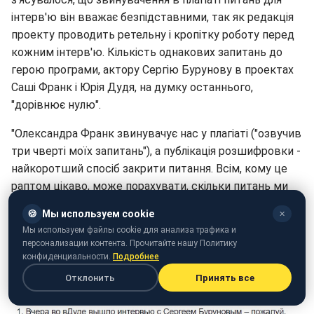
інтерв'ю він вважає безпідставними, так як редакція
проекту проводить ретельну і кропітку роботу перед
кожним інтерв'ю. Кількість однакових запитань до
герою програми, актору Сергію Бурунову в проектах
Саші Франк і Юрія Дудя, на думку останнього,
"дорівнює нулю".
"Олександра Франк звинувачує нас у плагіаті ("озвучив
три чверті моїх запитань"), а публікація розшифровки -
найкоротший спосіб закрити питання. Всім, кому це
раптом цікаво, може порахувати, скільки питань ми
повторюємо за Олександрою (ми нарахували рівно 0).
🍪
Мы используем cookie
✕
Що означає "дивно однаково відчути натуру героя і
Мы используем файлы cookie для анализа трафика и
сказати про це одними і тими ж словами", я не дуже
персонализации контента. Прочитайте нашу Политику
розумію", - написав блогер на своїй сторінці.
конфиденциальности.
Подробнее
Отклонить
Принять все