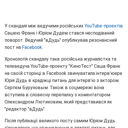
У скандалі між ведучими російських
YouTube-проектів
Сашею Франк і Юрієм Дудем стався несподіваний
поворот. Ведучий "вДудь" опублікував резонансний
пост на
Facebook
.
Хронологія скандалу така: російська журналістка та
телеведуча YouTube-проекту "КиноТест" Саша Франк
на своїй сторінці в Facebook звинуватила інтерв'юера
Юрія Дудь в крадіжці питань для інтерв'ю з актором
Сергієм Буруновым. Також в соцмережі вона
вступила в словесну перепалку з коментатором
Олександром Лютиковим, який представився як
"редактор "вДудь".
Після публікації великого посту самим Юрієм Дудь
з'ясувалося, що звинувачення в плагіаті питань для