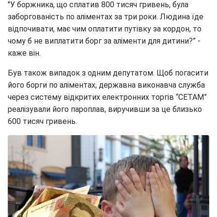
"У боржника, що сплатив 800 тисяч гривень, була
заборгованість по аліментах за три роки. Людина їде
відпочивати, має чим оплатити путівку за кордон, то
чому б не виплатити борг за аліменти для дитини?” -
каже він.
Був також випадок з одним депутатом. Щоб погасити
його борги по аліментах, державна виконавча служба
через систему відкритих електронних торгів “СЕТАМ”
реалізували його пароплав, виручивши за це близько
600 тисяч гривень.