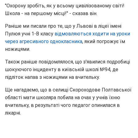
"Охорону зробіть, як у всьому цивілізованому світі!
Школа - на першому місці!" - сказав він.
Раніше ми писали про те, що у Львові в ліцеї імені
Пулюя учні 1-В класу
відмовляються ходити на уроки
через агресивного однокласника
, який погрожує їм
ножицями.
Також раніше повідомлялося, що з'явилися подробиці
шокуючого інциденту в київській школі №94, де
підліток напав з ножицями на вчительку.
Ще нагадаємо, що в селищі Скороходове Полтавської
області мати школяра побила на очах у учнів їхню
вчительку, в результаті чого педагог опинилася в
лікарні.