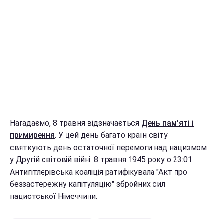
Нагадаємо, 8 травня відзначається
День пам'яті і
примирення
. У цей день багато країн світу
святкують день остаточної перемоги над нацизмом
у Другій світовій війні. 8 травня 1945 року о 23:01
Антигітлерівська коаліція ратифікувала "Акт про
беззастережну капітуляцію" збройних сил
нацистської Німеччини.