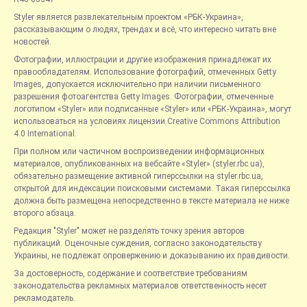
Styler является развлекательным проектом «РБК-Украина»,
рассказывающим о людях, трендах и всё, что интересно читать вне
новостей.
Фотографии, иллюстрации и другие изображения принадлежат их
правообладателям. Использование фотографий, отмеченных Getty
Images, допускается исключительно при наличии письменного
разрешения фотоагентства Getty Images. Фотографии, отмеченные
логотипом «Styler» или подписанные «Styler» или «РБК-Украина», могут
использоваться на условиях лицензии Creative Commons Attribution
4.0 International.
При полном или частичном воспроизведении информационных
материалов, опубликованных на вебсайте «Styler» (styler.rbc.ua),
обязательно размещение активной гиперссылки на styler.rbc.ua,
открытой для индексации поисковыми системами. Такая гиперссылка
должна быть размещена непосредственно в тексте материала не ниже
второго абзаца.
Редакция "Styler" может не разделять точку зрения авторов
публикаций. Оценочные суждения, согласно законодательству
Украины, не подлежат опровержению и доказыванию их правдивости.
За достоверность, содержание и соответствие требованиям
законодательства рекламных материалов ответственность несет
рекламодатель.