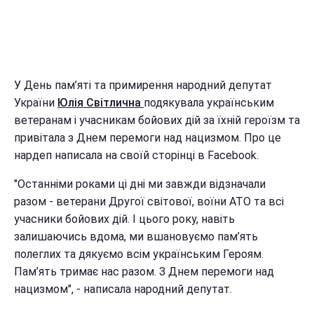
У День пам’яті та примирення народний депутат
України
Юлія Світлична
подякувала українським
ветеранам і учасникам бойових дій за їхній героїзм та
привітала з Днем перемоги над нацизмом. Про це
нардеп написала на своїй сторінці в Facebook.
"Останніми роками ці дні ми завжди відзначали
разом - ветерани Другої світової, воїни АТО та всі
учасники бойових дій. І цього року, навіть
залишаючись вдома, ми вшановуємо пам’ять
полеглих та дякуємо всім українським Героям.
Пам’ять тримає нас разом. З Днем перемоги над
нацизмом", - написала народний депутат.