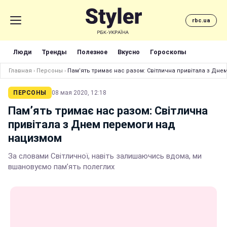
rbc.ua
Люди
Тренды
Полезное
Вкусно
Гороскопы
Главная
›
Персоны
›
Пам’ять тримає нас разом: Світлична привітала з Дн
ПЕРСОНЫ
08 мая 2020, 12:18
Пам’ять тримає нас разом: Світлична
привітала з Днем перемоги над
нацизмом
За словами Світличної, навіть залишаючись вдома, ми
вшановуємо пам’ять полеглих