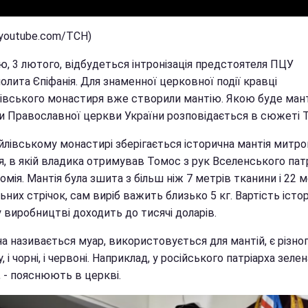
(youtube.com/ТСН)
ю, 3 лютого, відбудеться інтронізація предстоятеля ПЦУ
лита Єпіфанія. Для знаменної церковної події кравці
івського монастиря вже створили мантію. Якою буде мант
и Православної церкви України розповідається в сюжеті 
йлівському монастирі зберігається історична мантія митр
я, в якій владика отримував Томос з рук Вселенського пат
мія. Мантія була зшита з більш ніж 7 метрів тканини і 22 
ьних стрічок, сам виріб важить близько 5 кг. Вартість істо
у виробництві доходить до тисячі доларів.
а називається муар, використовується для мантій, є різно
, і чорні, і червоні. Наприклад, у російського патріарха зелен
, - пояснюють в церкві.