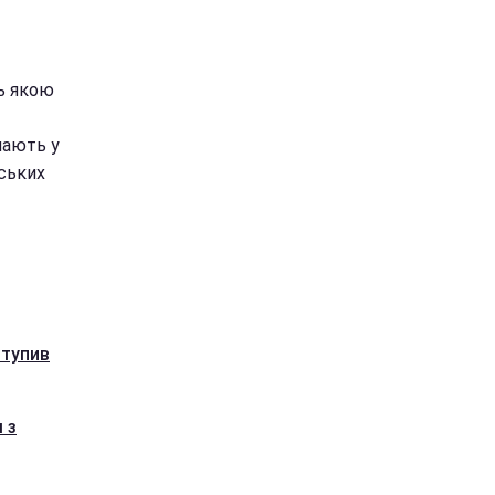
сь якою
мають у
нських
ступив
 з