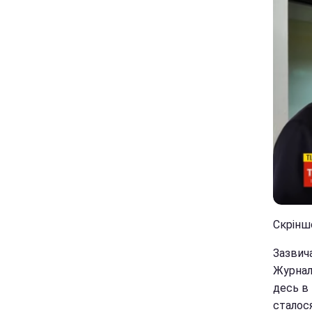
Скрінш
Зазвич
Журналі
десь в
сталос