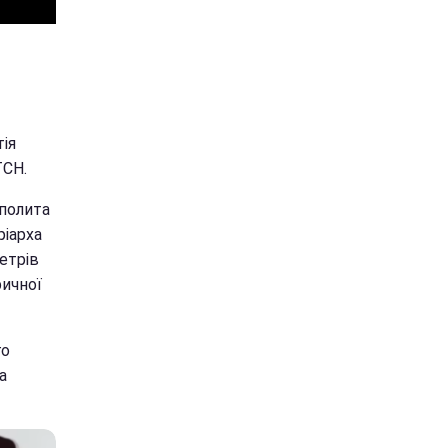
ія
ТСН.
ополита
ріарха
метрів
ричної
го
а