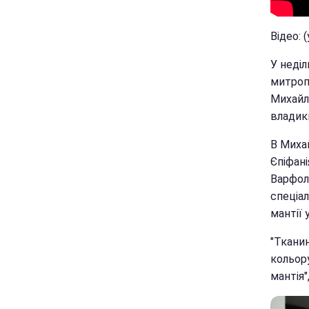
Відео: 
У неділ
митропо
Михайл
владик
В Миха
Єпіфані
Варфоло
спеціал
мантії 
"Тканин
кольору
мантія"