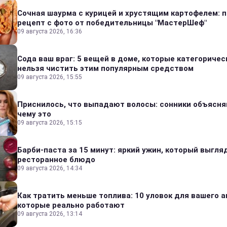
Сочная шаурма с курицей и хрустящим картофелем: 
рецепт с фото от победительницы "МастерШеф"
09 августа 2026, 16:36
Сода ваш враг: 5 вещей в доме, которые категоричес
нельзя чистить этим популярным средством
09 августа 2026, 15:55
Приснилось, что выпадают волосы: сонники объясня
чему это
09 августа 2026, 15:15
Барби-паста за 15 минут: яркий ужин, который выгля
ресторанное блюдо
09 августа 2026, 14:34
Как тратить меньше топлива: 10 уловок для вашего а
которые реально работают
09 августа 2026, 13:14