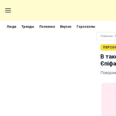
Люди
Тренды
Полезное
Вкусно
Гороскопы
Главная
›
ПЕРСО
В так
Єпіфа
Повідом