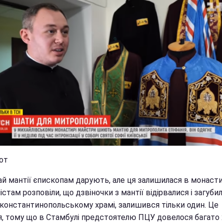
от
ай мантії єпископам дарують, але ця залишилася в монасти
стам розповіли, що дзвіночки з мантії відірвалися і загуби
 константинопольському храмі, залишився тільки один. Це
я, тому що в Стамбулі предстоятелю ПЦУ довелося багато