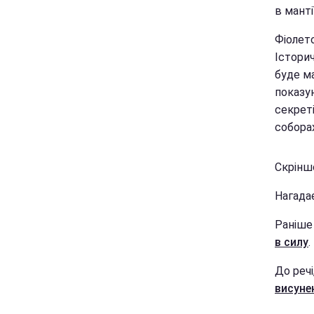
в манті
Фіолето
Історич
буде ма
показу
секреті
собора
Скрінш
Нагада
Раніше
в силу
.
До речі
висуне