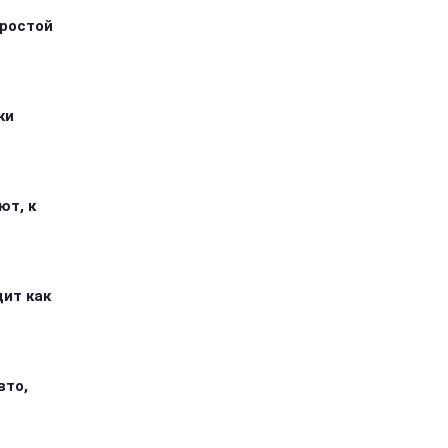
простой
ки
ют, к
дит как
вто,