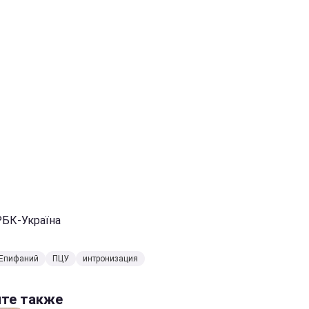
РБК-Україна
Епифаний
ПЦУ
интронизация
йте также