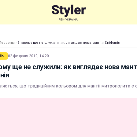
Персоны
›
В такому ще не служили: як виглядає нова мантія Єпіфанія
НЫ
02 февраля 2019, 14:20
ому ще не служили: як виглядає нова мант
нія
ляється, що традиційним кольором для мантії митрополита є с