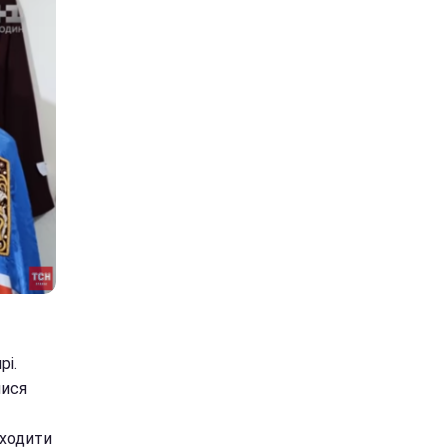
рі.
лися
 ходити