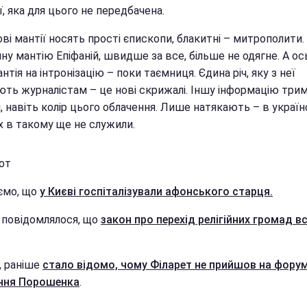
ї, яка для цього не передбачена.
ві мантії носять прості єпископи, блакитні – митрополити.
ну мантію Епіфаній, швидше за все, більше не одягне. А о
нтія на інтронізацію – поки таємниця. Єдина річ, яку з неї
ють журналістам – це нові скрижалі. Іншу інформацію три
, навіть колір цього облачення. Лише натякають – в украї
х в такому ще не служили.
от
ємо, що
у Києві госпіталізували афонського старця.
 повідомлялося, що
закон про перехід релігійних громад в
, раніше
стало відомо, чому Філарет не прийшов на форум
ння Порошенка
.