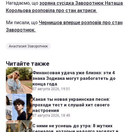
Нагадаємо, що
зоряна сусідка Заворотнюк Наташа
Корольова розповіла про стан актриси.
Ми писали, що
Чернишов вперше розповів про стан
Заворотнюк.
Анастасия Заворотнюк
Читайте также
Финансовая удача уже близко: эти 4
знака Зодиака могут разбогатеть до
конца года
07 августа 2026, 19:51
Какая ты новая украинская песня:
проходи тест и слушай хит своего
настроения
07 августа 2026, 18:49
С ними не уснешь до утра: 8 жутких
сериалов, которые надолго засядут в