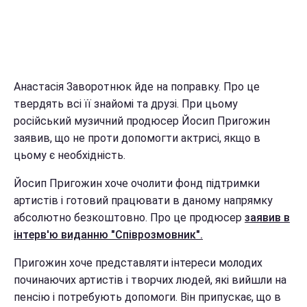
Анастасія Заворотнюк йде на поправку. Про це
твердять всі її знайомі та друзі. При цьому
російський музичний продюсер Йосип Пригожин
заявив, що не проти допомогти актрисі, якщо в
цьому є необхідність.
Йосип Пригожин хоче очолити фонд підтримки
артистів і готовий працювати в даному напрямку
абсолютно безкоштовно. Про це продюсер
заявив в
інтерв'ю виданню "Співрозмовник".
Пригожин хоче представляти інтереси молодих
починаючих артистів і творчих людей, які вийшли на
пенсію і потребують допомоги. Він припускає, що в