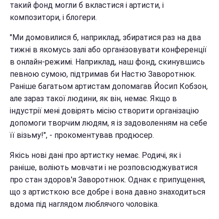
такий фонд могли б вкластися і артисти, і
композитори, і блогери.
"Ми домовилися б, наприклад, збиратися раз на два
тижні в якомусь залі або організовувати конференції
в онлайн-режимі. Наприклад, наш фонд, скинувшись
певною сумою, підтримав би Настю Заворотнюк.
Раніше багатьом артистам допомагав Йосип Кобзон,
але зараз такої людини, як він, немає. Якщо в
індустрії мені довірять місію створити організацію
допомоги творчим людям, я із задоволенням на себе
її візьму!", - прокоментував продюсер.
Якісь нові дані про артистку немає. Родичі, як і
раніше, воліють мовчати і не розповсюджуватися
про стан здоров'я Заворотнюк. Однак є припущення,
що з артисткою все добре і вона давно знаходиться
вдома під наглядом люблячого чоловіка.