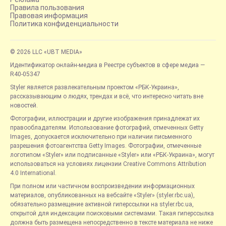
Правила пользования
Правовая информация
Политика конфиденциальности
© 2026 LLC «UBT MEDIA»
Идентификатор онлайн-медиа в Реестре субъектов в сфере медиа —
R40-05347
Styler является развлекательным проектом «РБК-Украина»,
рассказывающим о людях, трендах и всё, что интересно читать вне
новостей.
Фотографии, иллюстрации и другие изображения принадлежат их
правообладателям. Использование фотографий, отмеченных Getty
Images, допускается исключительно при наличии письменного
разрешения фотоагентства Getty Images. Фотографии, отмеченные
логотипом «Styler» или подписанные «Styler» или «РБК-Украина», могут
использоваться на условиях лицензии Creative Commons Attribution
4.0 International.
При полном или частичном воспроизведении информационных
материалов, опубликованных на вебсайте «Styler» (styler.rbc.ua),
обязательно размещение активной гиперссылки на styler.rbc.ua,
открытой для индексации поисковыми системами. Такая гиперссылка
должна быть размещена непосредственно в тексте материала не ниже