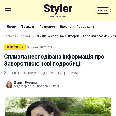
rbc.ua
Люди
Тренды
Полезное
Вкусно
Гороскопы
Главная
›
Персоны
›
Спливла несподівана інформація про Заворотнюк: нов
ПЕРСОНЫ
06 июня 2020, 10:45
Спливла несподівана інформація про
Заворотнюк: нові подробиці
Заворотнюк хочуть допомогти грошима
Дарья Русина
редактор ленты новостей Styler