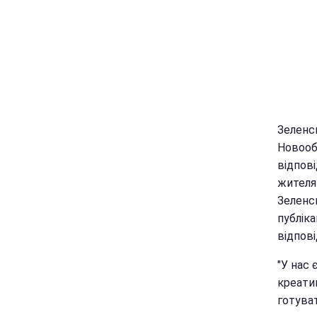
Зеленс
Новообр
відпові
жителя
Зеленсь
публік
відпові
"У нас 
креати
готуват