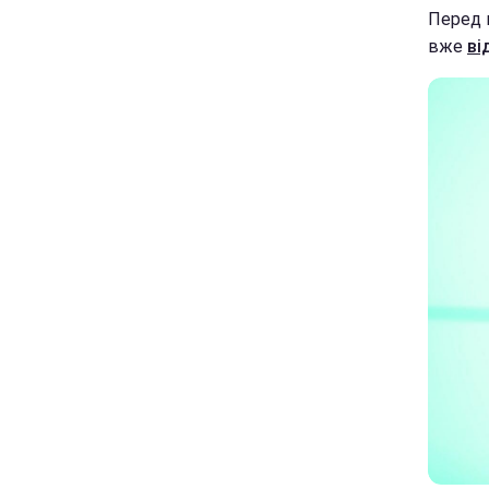
Перед ц
вже
ві