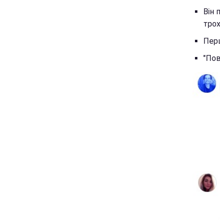
Він 
трох
Перш
"Пов