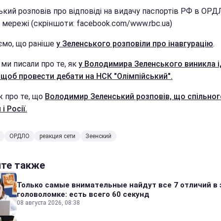
ький розповів про відповіді на видачу паспортів РФ в ОРД
 мережі (скріншоти: facebook.com/www.rbc.ua)
ємо, що раніше
у Зеленського розповіли про інавгурацію
.
ми писали про те, як
у Володимира Зеленського виникла і
, щоб провести дебати на НСК "Олімпійський".
ж про те, що
Володимир Зеленський розповів, що спільног
і Росії.
ОРДЛО
реакция сети
Зеенский
йте также
Только самые внимательные найдут все 7 отличий в 
головоломке: есть всего 60 секунд
08 августа 2026, 08:38