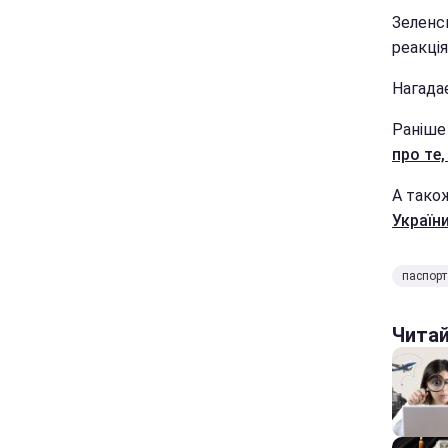
Зеленс
реакція
Нагада
Раніше 
про те
А тако
України 
паспорт
Чита