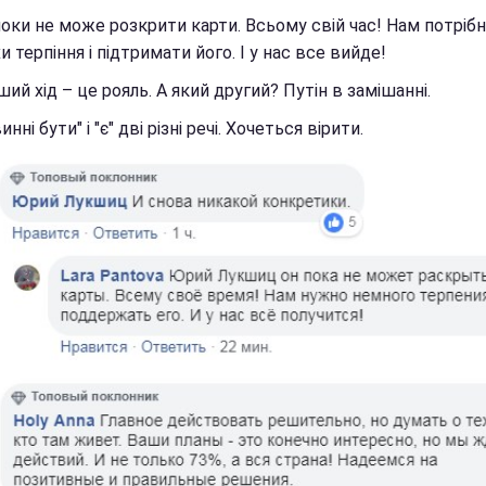
поки не може розкрити карти. Всьому свій час! Нам потріб
и терпіння і підтримати його. І у нас все вийде!
ий хід – це рояль. А який другий? Путін в замішанні.
инні бути" і "є" дві різні речі. Хочеться вірити.