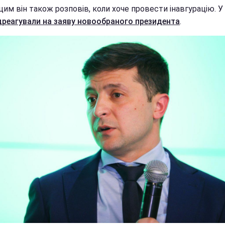
им він також розповів, коли хоче провести інавгурацію. У
дреагували на заяву новообраного президента
.