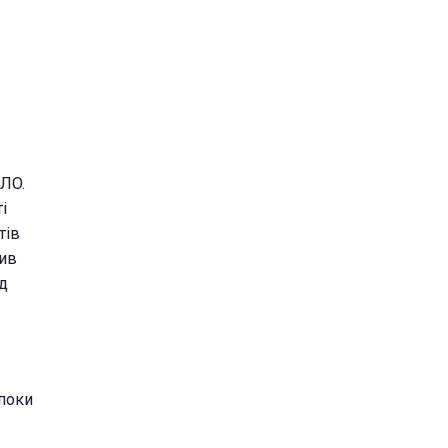
ДЛО.
і
тів
вив
д
поки