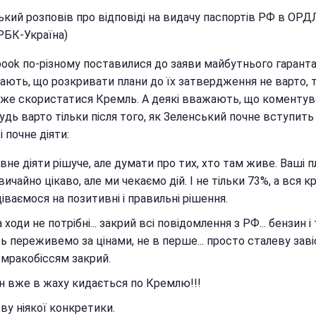
ький розповів про відповіді на видачу паспортів РФ в ОР
РБК-Україна)
book по-різному поставилися до заяви майбутнього гаранта
ають, що розкривати плани до їх затвердження не варто, т
же скористатися Кремль. А деякі вважають, що коментув
дь варто тільки після того, як Зеленський почне вступить
і почне діяти:
вне діяти рішуче, але думати про тих, хто там живе. Ваші п
вичайно цікаво, але ми чекаємо дій. І не тільки 73%, а вся кр
іваємося на позитивні і правильні рішення.
 ходи не потрібні... закрий всі повідомлення з РФ... бензин і т
ь переживемо за цінами, не в перше... просто сталеву заві
мракобіссям закрий.
н вже в жаху кидається по Кремлю!!!
ову ніякої конкретики.