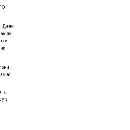
ДЛО
. Деякі
ак як
ати
 на
лани -
аїна!
. д.
су з