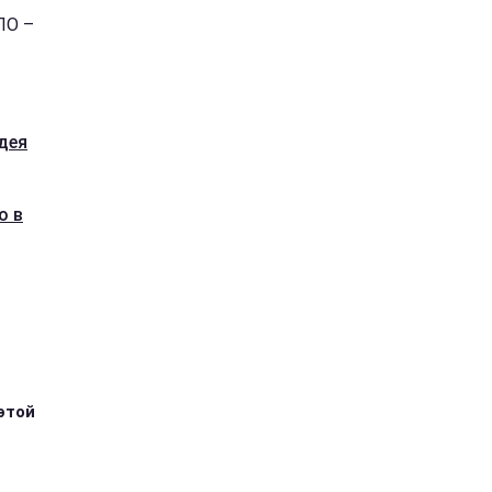
ЛО –
дея
о в
этой