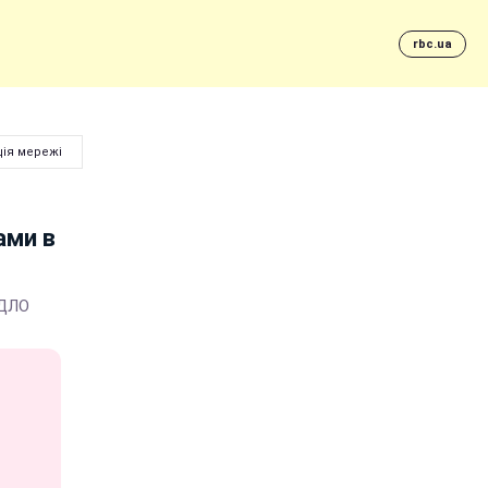
rbc.ua
ція мережі
ами в
РДЛО