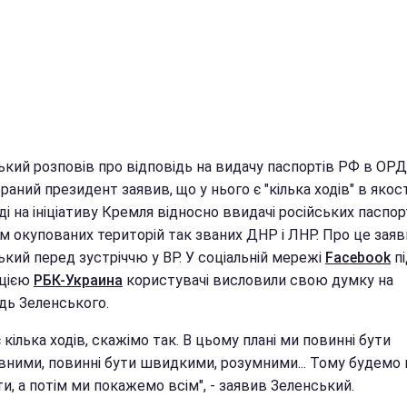
ький розповів про відповідь на видачу паспортів РФ в ОР
аний президент заявив, що у нього є "кілька ходів" в якост
ді на ініціативу Кремля відносно ввидачі російських паспор
м окупованих територій так званих ДНР і ЛНР. Про це зая
кий перед зустріччю у ВР. У соціальній мережі
Facebook
пі
ацією
РБК-Украина
користувачі висловили свою думку на
дь Зеленського.
є кілька ходів, скажімо так. В цьому плані ми повинні бути
вними, повинні бути швидкими, розумними... Тому будемо 
и, а потім ми покажемо всім", - заявив Зеленський.