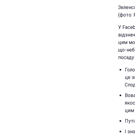
Зеленс
(фото: 
У Face
відзнач
цим мо
що-небу
посаду 
Голо
це з
Спод
Вова
якос
цим 
Путі
І зн