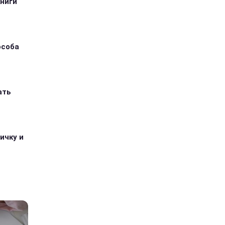
книги
особа
ать
ичку и