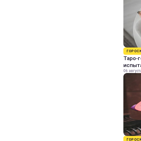
ГОРОС
Таро-г
испыт
06 август
ГОРОС