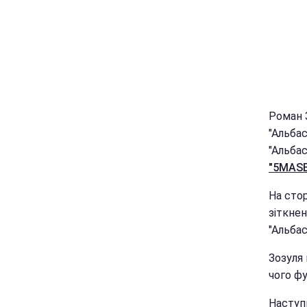
Роман 
"Альба
"Альбас
"5MAS
На стор
зіткне
"Альбас
Зозуля 
чого ф
Наступ