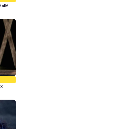
рным
ых