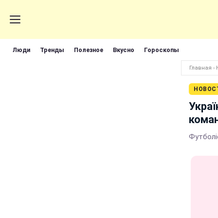
Люди
Тренды
Полезное
Вкусно
Гороскопы
Главная
›
НОВОС
Украї
коман
Футболі