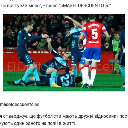
: "Ти врятував мене", - пише "5MASELDESCUENTO.es"
5maseldescuento.es
я стверджує, що футболісти мають дружні відносини і пос
ують один одного на полі і в житті.