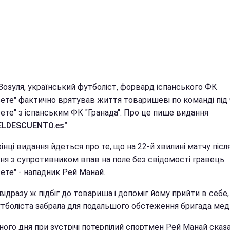
Зозуля, український футболіст, форвард іспанського ФК
сете" фактично врятував життя товаришеві по команді під 
ете" з іспанським ФК "Гранада". Про це пише видання
ELDESCUENTO.es"
інці видання йдеться про те, що на 22-й хвилині матчу післ
ння з супротивником впав на поле без свідомості гравець
ете" - нападник Рей Манай.
відразу ж підбіг до товариша і допоміг йому прийти в себе,
утболіста забрала для подальшого обстеження бригада мед
ного дня при зустрічі потерпілий спортмен Рей Манай сказ