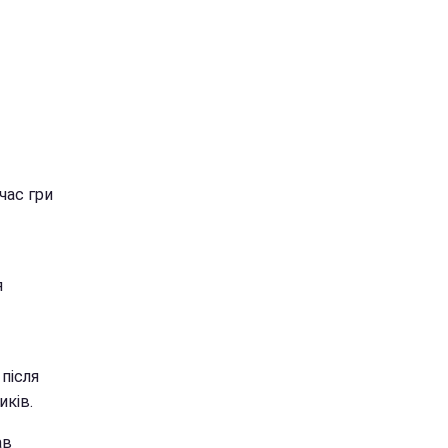
час гри
я
 після
иків.
ав