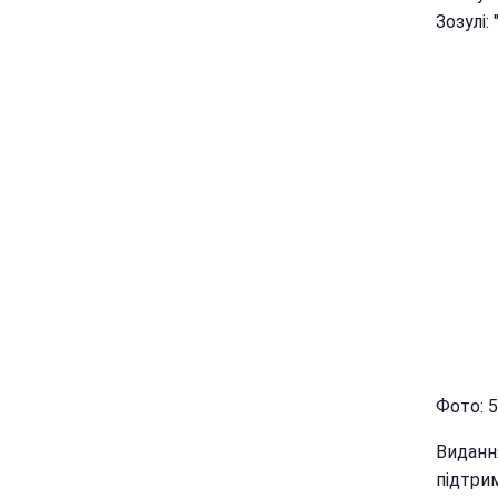
Зозулі
Фото: 
Виданн
підтрим