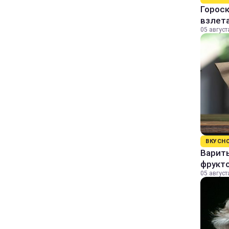
Гороск
взлет
05 август
ВКУСН
Варит
фрукто
05 август