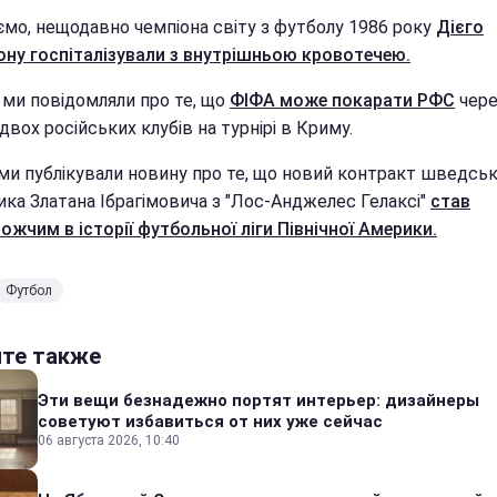
ємо, нещодавно чемпіона світу з футболу 1986 року
Дієго
ну госпіталізували з внутрішньою кровотечею.
 ми повідомляли про те, що
ФІФА може покарати РФС
чере
двох російських клубів на турнірі в Криму.
ми публікували новину про те, що новий контракт шведсь
ика Златана Ібрагімовича з "Лос-Анджелес Гелаксі"
став
ожчим в історії футбольної ліги Північної Америки.
Футбол
йте также
Эти вещи безнадежно портят интерьер: дизайнеры
советуют избавиться от них уже сейчас
06 августа 2026, 10:40