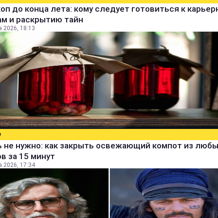
оп до конца лета: кому следует готовиться к карье
ам и раскрытию тайн
а 2026, 18:13
О
ь не нужно: как закрыть освежающий компот из люб
в за 15 минут
а 2026, 17:34