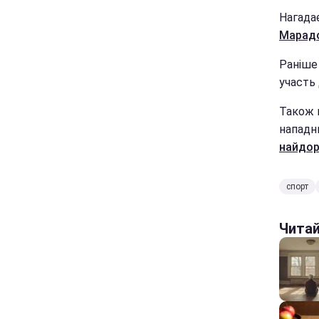
Нагада
Марадо
Раніше
участь 
Також 
нападн
найдор
спорт
Чита