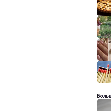
Больш