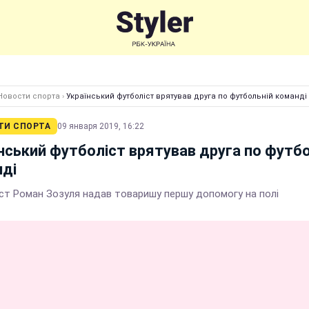
Новости спорта
›
Український футболіст врятував друга по футбольній команді
ТИ СПОРТА
09 января 2019, 16:22
нський футболіст врятував друга по футб
ді
ст Роман Зозуля надав товаришу першу допомогу на полі