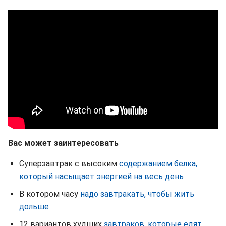
Вас может заинтересовать
Суперзавтрак с высоким
содержанием белка,
который насыщает энергией на весь день
В котором часу
надо завтракать, чтобы жить
дольше
12 вариантов худших
завтраков, которые едят