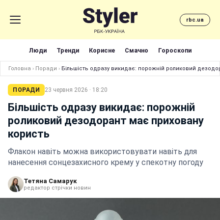
rbc.ua
Люди
Тренди
Корисне
Смачно
Гороскопи
Головна
›
Поради
›
Більшість одразу викидає: порожній роликовий дезодо
ПОРАДИ
23 червня 2026 · 18:20
Більшість одразу викидає: порожній
роликовий дезодорант має приховану
користь
Флакон навіть можна використовувати навіть для
нанесення сонцезахисного крему у спекотну погоду
Тетяна Самарук
редактор стрічки новин