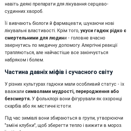
навіть деякі препарати для лікування серцево-
судинних хвороб.
Її вивчають біологи й фармацевти, шукаючи нові
лікувальні властивості. Крім того,
укуси гадюк рідко є
смертельними для людин
и - головне вчасно
звернутись по медичну допомогу. Алергічні реакції
трапляються, але найчастіше все закінчується
набряком і болем.
Частина давніх міфів і сучасного світу
У різних культурах гадюки мали особливий статус - їх
вважали
символами мудрості, переродження або
безсмертя.
У фольклорі вони фігурували як охоронці
скарбів або як містичні істоти.
Під час зимівлі вони збираються в групи, утворюючи
"зміїні клубки", щоб зберегти тепло і вижити в мороз.