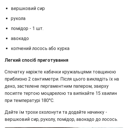
вершковий сир
рукола
помідор - 1 шт.
авокадо
копчений лосось або курка
Легкий спосіб приготування
Спочатку наріжте кабачки кружальцями товщиною
приблизно 2 сантиметри. Після цього викладіть їх на
деко, застелене пергаментним папером, зверху
посипте тертою моцарелою та випікайте 15 хвилин
при температурі 180°C.
Дайте їм трохи охолонути та додайте начинку -
вершковий сир, руколу, помідор, авокадо до лосось.