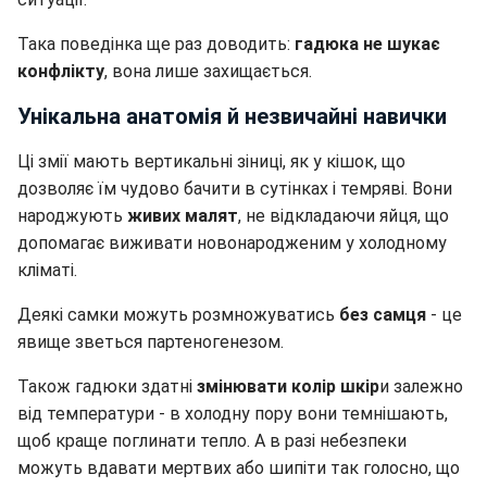
Така поведінка ще раз доводить:
гадюка не шукає
конфлікту
, вона лише захищається.
Унікальна анатомія й незвичайні навички
Ці змії мають вертикальні зіниці, як у кішок, що
дозволяє їм чудово бачити в сутінках і темряві. Вони
народжують
живих малят
, не відкладаючи яйця, що
допомагає виживати новонародженим у холодному
кліматі.
Деякі самки можуть розмножуватись
без самця
- це
явище зветься партеногенезом.
Також гадюки здатні
змінювати колір шкір
и залежно
від температури - в холодну пору вони темнішають,
щоб краще поглинати тепло. А в разі небезпеки
можуть вдавати мертвих або шипіти так голосно, що