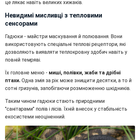
це лякає навіть великих хижаків.
Невидимі мисливці з тепловими
сенсорами
Гадюки - майстри маскування й полювання. Вони
використовують спеціальні теплові рецептори, які
дозволяють виявляти теплокровну здобич навіть у
повній темряві.
Їх головне меню -
миші, полівки, жаби та дрібні
птахи.
Одна змія за рік може знищити десятки, а то й
сотні гризунів, запобігаючи розмноженню шкідників.
Таким чином гадюки стають природними
"санітарами" полів і лісів. Їхній внесок у стабільність
екосистеми неоціненний.