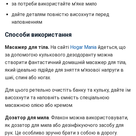
за потреби використайте м’яке мило
дайте деталям повністю висохнути перед
наповненням
Способи використання
Масажер для тіла.
На сайті
Нogar Мania
йдеться, що
з
а допомогою кулькового дезодоранту можна
створити фантастичний домашній масажер для тіла,
який ідеально підійде для зняття м'язової напруги в
шиї, спині або ногах.
Для цього ретельно очистіть банку та кульку, дайте їм
висохнути та наповніть ємність спеціальною
масажною олією або кремом.
Дозатор для мила
.
Флакон можна використовувати,
як дозатор для мила або дезінфікуючого засобу для
рук. Це особливо зручно брати з собою в дорогу.