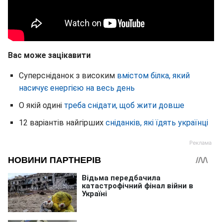
Вас може зацікавити
Суперсніданок з високим
вмістом білка, який
насичує енергією на весь день
О якій одині
треба снідати, щоб жити довше
12 варіантів найгірших
сніданків, які їдять українці