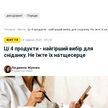
дезодорант
Поради
Головна
›
Життя
›
Ці 4 продукти - найгірший вибір для сніданку. Не їжте їх 
ЖИТТЯ
14 червня 2025 · 09:24
Ці 4 продукти - найгірший вибір для
сніданку. Не їжте їх натщесерце
Людмила Жукова
Редактор Styler