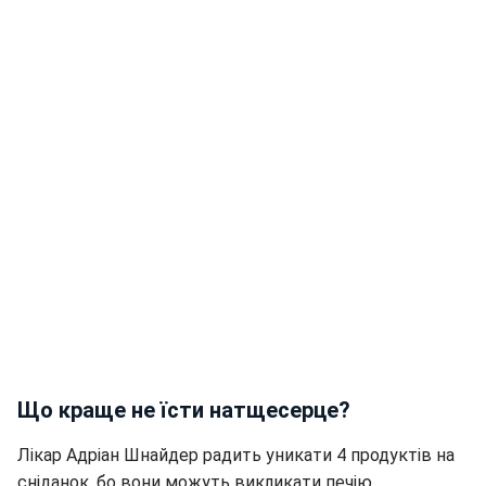
Що краще не їсти натщесерце?
Лікар Адріан Шнайдер радить уникати 4 продуктів на
сніданок, бо вони можуть викликати печію,