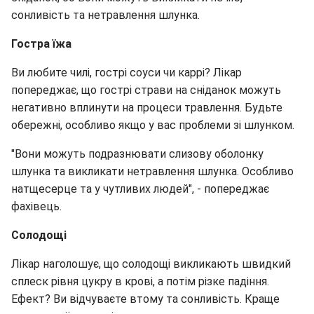
сонливість та нетравлення шлунка.
Гостра їжа
Ви любите чилі, гострі соуси чи каррі? Лікар
попереджає, що гострі страви на сніданок можуть
негативно вплинути на процеси травлення. Будьте
обережні, особливо якщо у вас проблеми зі шлунком.
"Вони можуть подразнювати слизову оболонку
шлунка та викликати нетравлення шлунка. Особливо
натщесерце та у чутливих людей", - попереджає
фахівець.
Солодощі
Лікар наголошує, що солодощі викликають швидкий
сплеск рівня цукру в крові, а потім різке падіння.
Ефект? Ви відчуваєте втому та сонливість. Краще