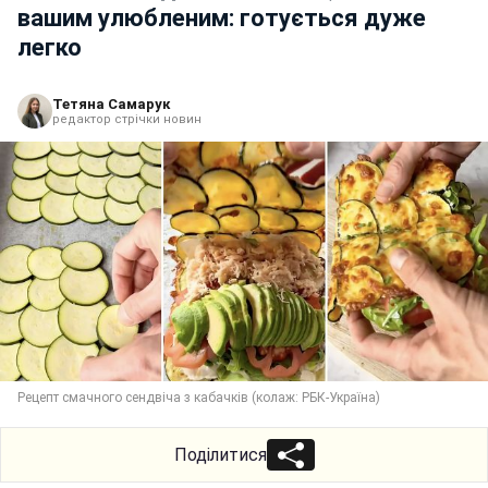
вашим улюбленим: готується дуже
легко
Тетяна Самарук
редактор стрічки новин
Рецепт смачного сендвіча з кабачків (колаж: РБК-Україна)
Поділитися