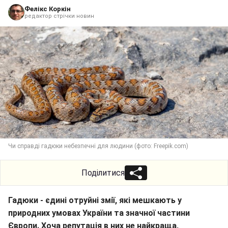
Фелікс Коркін
редактор стрічки новин
Чи справді гадюки небезпечні для людини (фото: Freepik.com)
Поділитися
Гадюки - єдині отруйні змії, які мешкають у
природних умовах України та значної частини
Європи. Хоча репутація в них не найкраща,