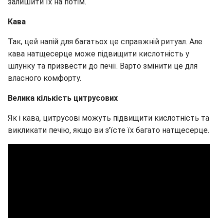
залишити їх на потім.
Кава
Так, цей напій для багатьох це справжній ритуал. Але
кава натщесерце може підвищити кислотність у
шлунку та призвести до печії. Варто змінити це для
власного комфорту.
Велика кількість цитрусових
Як і кава, цитрусові можуть підвищити кислотність та
викликати печію, якщо ви з'їсте їх багато натщесерце.