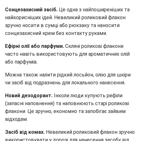
Сонцезахисний засіб.
Це одна з найпоширеніших та
найкорисніших ідей. Невеликий роликовий флакон
зручно носити в сумці або рюкзаку та наносити
сонцезахисний крем без контакту руками.
Ефірні олії або парфуми.
Скляні роликові флакони
часто навіть використовують для ароматичних олій
або парфумів.
Можна також налити рідкий лосьйон, олію для шкіри
чи засіб від подразнень для локального нанесення.
Новий дезодорант.
Інколи люди купують рефіли
(запасні наповнення) та наповнюють старі роликові
флакони. Це зручно, економно та запобігає зайвим
відходам.
Засіб від комах.
Невеликий роликовий флакон зручно
використовувати у дорозі для нанесення засобу від