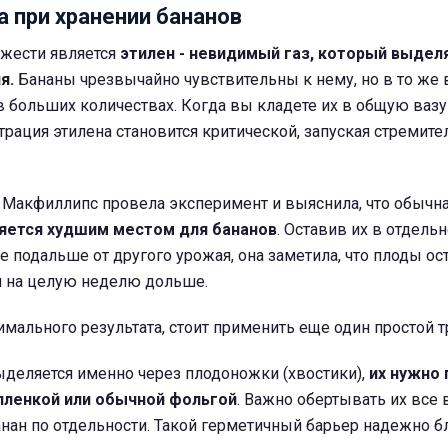
а при хранении бананов
жести является
этилен - невидимый газ, который выде
я.
Бананы чрезвычайно чувствительны к нему, но в то же 
 в больших количествах. Когда вы кладете их в общую вазу
трация этилена становится критической, запуская стремит
 Макфиллипс провела эксперимент и выяснила, что обычн
ляется худшим местом для бананов
. Оставив их в отдельн
 подальше от другого урожая, она заметила, что плоды ос
 на целую неделю дольше.
мального результата, стоит применить еще один простой т
деляется именно через плодоножки (хвостики),
их нужно 
пленкой или обычной фольгой
. Важно обертывать их все в
нан по отдельности. Такой герметичный барьер надежно б