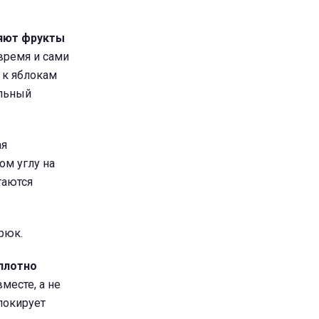
ляют фрукты
время и сами
 к яблокам
ельный
ая
ом углу на
таются
рюк.
плотно
месте, а не
локирует