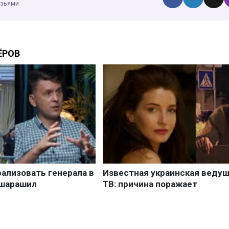
узьями