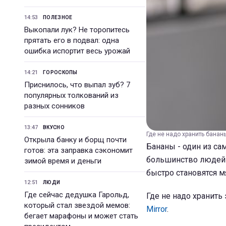
14:53
ПОЛЕЗНОЕ
Выкопали лук? Не торопитесь
прятать его в подвал: одна
ошибка испортит весь урожай
14:21
ГОРОСКОПЫ
Приснилось, что выпал зуб? 7
популярных толкований из
разных сонников
13:47
ВКУСНО
Где не надо хранить бананы
Открыла банку и борщ почти
Бананы - один из са
готов: эта заправка сэкономит
большинство людей 
зимой время и деньги
быстро становятся м
12:51
ЛЮДИ
Где сейчас дедушка Гарольд,
Где не надо хранить
который стал звездой мемов:
Mirror
.
бегает марафоны и может стать