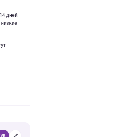
14 дней.
 низкие
гут
🔗
VB