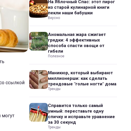
На Яблочный Спас: этот пирог
из старой кулинарной книги
пекли наши бабушки
Вкусно
Аномальная жара сжигает
грядки: 4 эффективных
способа спасти овощи от
гибели
Полезное
ть
Маникюр, который выбирают
миллионерши: как сделать
 со ссылкой
трендовые "голые ногти" дома
Тренды
Справится только самый
умный: переставьте одну
и могут
спичку и исправьте уравнение
за 30 секунд
Тренды