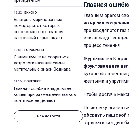
президентом
Главная ошибк
12:22
ВКУСНО
Главным врагом све
Быстрые маринованные
во время созревани
помидоры, от которых
производят этот газ
невозможно оторваться:
настоящий взрыв вкуса
или авокадо, концен
процесс гниения.
12:01
ГОРОСКОПЫ
С ними лучше не ссориться:
Журналистка Кэтрин
астрологи назвали самые
фруктовая ваза яв
мстительные знаки Зодиака
кухонной столешнице
желтыми и упругими
11:16
ПОЛЕЗНОЕ
Главная ошибка владельцев
Чтобы достичь макси
кошек при размещении лотков:
почти все ее делают
Поскольку этилен вы
обернуть пищевой 
Все новости
отрывать каждый ба