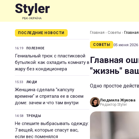
Главная
›
Советы
›
Главная
ПОСЛЕДНИЕ НОВОСТИ
05 июня 2026 
СОВЕТЫ
16:19
ПОЛЕЗНОЕ
Гениальный трюк с пластиковой
Главная ош
бутылкой: как охладить комнату в
"жизнь" ва
жару без кондиционера
15:33
ЛЮДИ
Одно простое действ
Женщина сделала "капсулу
времени" и спрятала ее в своем
Людмила Жукова
доме: зачем и что там внутри
Редактор Styler
14:58
ТРЕНДЫ
Не спешите выбрасывать одежду:
7 вещей, которые спасут вас,
если вес поменялся