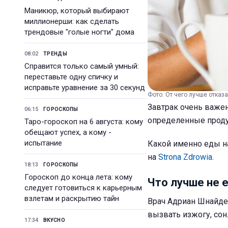
Маникюр, который выбирают
миллионерши: как сделать
трендовые "голые ногти" дома
08:02
ТРЕНДЫ
Справится только самый умный:
переставьте одну спичку и
исправьте уравнение за 30 секунд
Фото: От чего лучше отказат
Завтрак очень важен
06:15
ГОРОСКОПЫ
определенные продук
Таро-гороскоп на 6 августа: кому
обещают успех, а кому -
испытание
Какой именно еды на
на
Strona Zdrowia
.
18:13
ГОРОСКОПЫ
Гороскоп до конца лета: кому
Что лучше не 
следует готовиться к карьерным
взлетам и раскрытию тайн
Врач Адриан Шнайдер
вызвать изжогу, сон
17:34
ВКУСНО