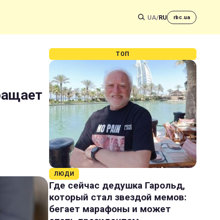
UA
/
RU
rbc.ua
ТОП
ращает
ЛЮДИ
Где сейчас дедушка Гарольд,
который стал звездой мемов:
бегает марафоны и может