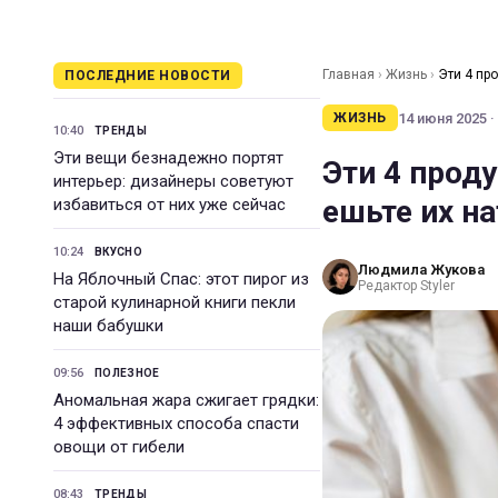
Главная
›
Жизнь
›
Эти 4 пр
ПОСЛЕДНИЕ НОВОСТИ
14 июня 2025 ·
ЖИЗНЬ
10:40
ТРЕНДЫ
Эти вещи безнадежно портят
Эти 4 проду
интерьер: дизайнеры советуют
ешьте их н
избавиться от них уже сейчас
10:24
ВКУСНО
Людмила Жукова
На Яблочный Спас: этот пирог из
Редактор Styler
старой кулинарной книги пекли
наши бабушки
09:56
ПОЛЕЗНОЕ
Аномальная жара сжигает грядки:
4 эффективных способа спасти
овощи от гибели
08:43
ТРЕНДЫ