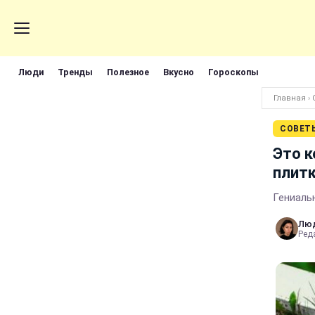
Люди
Тренды
Полезное
Вкусно
Гороскопы
Главная
›
СОВЕТ
Это 
плитк
Гениаль
Лю
Реда