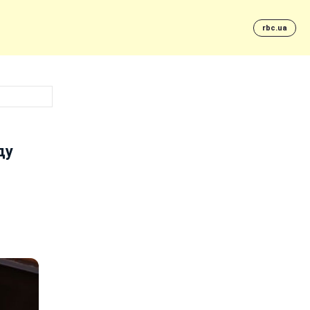
rbc.ua
ду