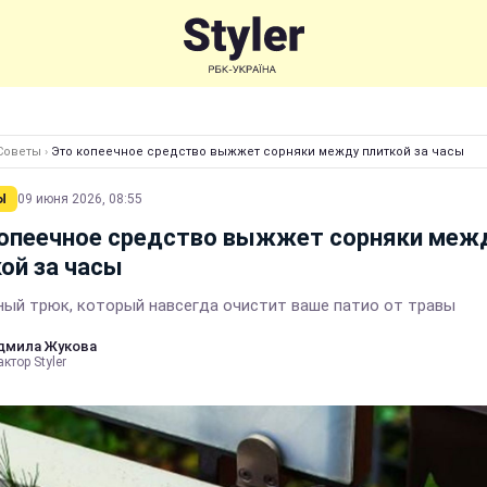
Советы
›
Это копеечное средство выжжет сорняки между плиткой за часы
Ы
09 июня 2026, 08:55
копеечное средство выжжет сорняки меж
ой за часы
ный трюк, который навсегда очистит ваше патио от травы
дмила Жукова
ктор Styler