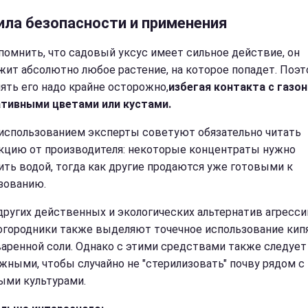
ила безопасности и применения
помнить, что садовый уксус имеет сильное действие, он
жит абсолютно любое растение, на которое попадет. Поэ
ять его надо крайне осторожно,
избегая контакта с газон
тивными цветами или кустами.
использованием эксперты советуют обязательно читать
кцию от производителя: некоторые концентраты нужно
ить водой, тогда как другие продаются уже готовыми к
зованию.
других действенных и экологических альтернатив агресс
огородники также выделяют точечное использование кип
варенной соли. Однако с этими средствами также следует
жными, чтобы случайно не "стерилизовать" почву рядом с
ыми культурами.