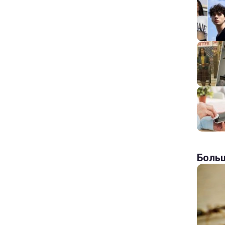
Больш