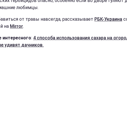
ских гербицидов опасно, особенно если во дворе гуляют 
машние любимцы.
бавиться от травы навсегда, рассказывает
РБК-Украина
с
й на
Mirror
.
 интересного
:
4 способа использования сахара на огоро
е удивят дачников.