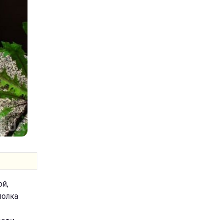
ой,
полка