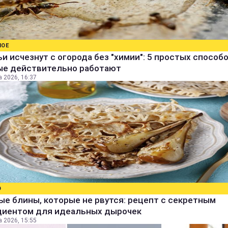
НОЕ
и исчезнут с огорода без "химии": 5 простых способо
ые действительно работают
а 2026, 16:37
О
е блины, которые не рвутся: рецепт с секретным
диентом для идеальных дырочек
а 2026, 15:55