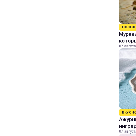
ПОЛЕЗ
Муравь
котор
07 август
ВКУСН
Ажурны
ингре
07 август