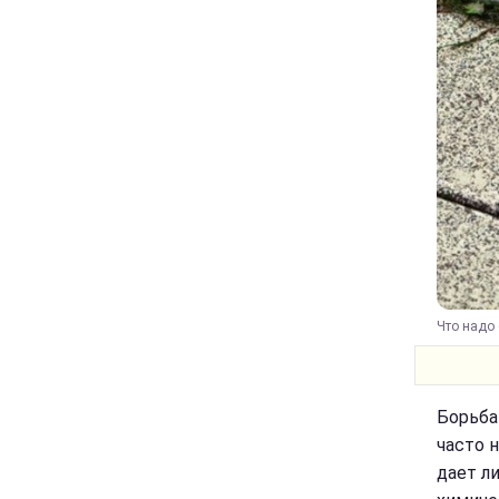
Что надо 
Борьба
часто 
дает л