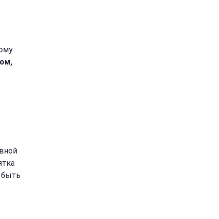
тому
ом,
ивной
ятка
 быть