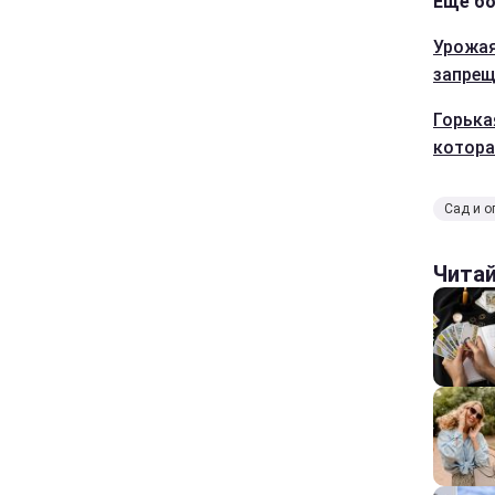
Еще бо
Урожая
запрещ
Горька
котора
Сад и о
Чита