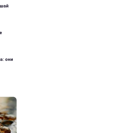
ушай
е
а: они