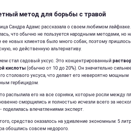
етный метод для борьбы с травой
ица Сандра Адамс рассказала о своем любимом лайфхаке.
лась, что обычно не пользуется народными методами, но н
е ее новых клиентов было много собак, поэтому пришлось
сную, но действенную альтернативу.
ем стал садовый уксус. Это концентрированный
раство
ой кислоты
(обычно от 10 до 20%). Он значительно сильне
го столового уксуса, что делает его невероятно мощным
ным гербицидом.
сто распылила его на все сорняки, которые росли между п
новенно сморщились и полностью исчезли всего за неско
 - поделилась впечатлениями эксперт.
того, средство оказалось на удивление экономным: 5 лит
ра обошлись совсем недорого.