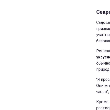
Секр
Садовн
призна
участк
безопа
Решени
уксусн
обычно
природ
"Я про
Они мг
часов",
Кроме 
раство