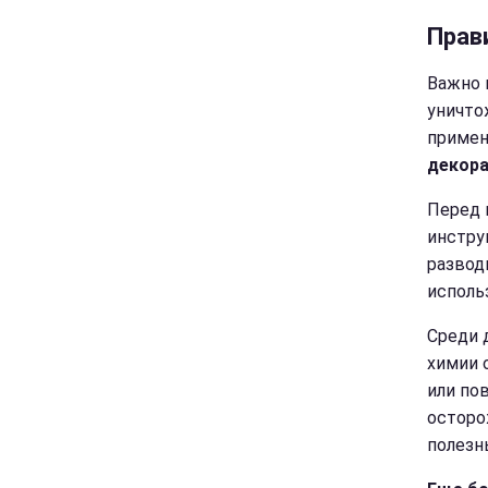
Прав
Важно 
уничто
примен
декора
Перед 
инстру
развод
исполь
Среди 
химии 
или по
осторо
полезн