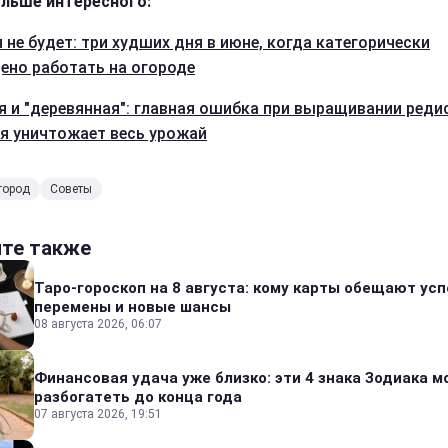
льше интересного:
 не будет: три худших дня в июне, когда категорически
ено работать на огороде
я и "деревянная": главная ошибка при выращивании реди
я уничтожает весь урожай
город
Советы
йте также
Таро-гороскоп на 8 августа: кому карты обещают усп
перемены и новые шансы
08 августа 2026, 06:07
Финансовая удача уже близко: эти 4 знака Зодиака м
разбогатеть до конца года
07 августа 2026, 19:51