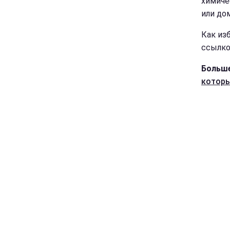
химиче
или до
Как из
ссылко
Больше
которы