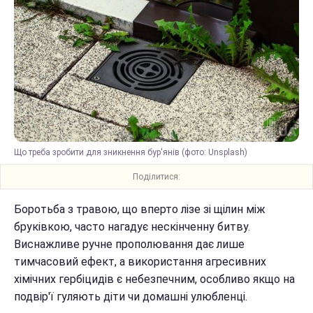
Що треба зробити для зникнення бур'янів (фото: Unsplash)
Поділитися:
Боротьба з травою, що вперто лізе зі щілин між
бруківкою, часто нагадує нескінченну битву.
Виснажливе ручне прополювання дає лише
тимчасовий ефект, а використання агресивних
хімічних гербіцидів є небезпечним, особливо якщо на
подвір'ї гуляють діти чи домашні улюбленці.