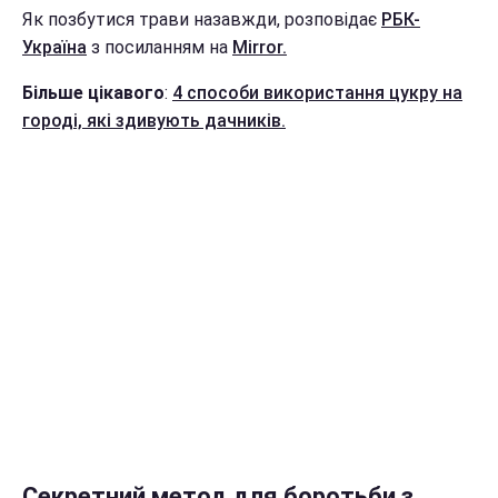
Як позбутися трави назавжди, розповідає
РБК-
Україна
з посиланням на
Mirror.
Більше цікавого
:
4 способи використання цукру на
городі, які здивують дачників.
Секретний метод для боротьби з