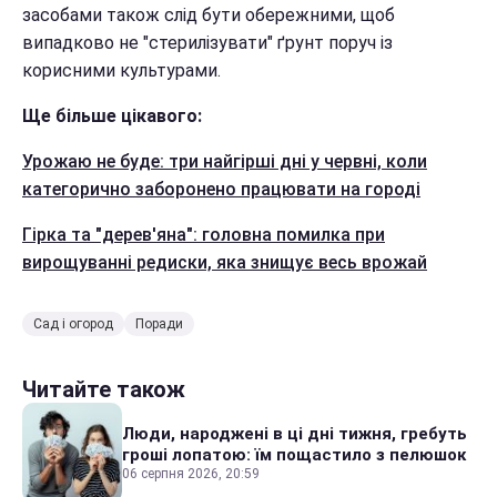
засобами також слід бути обережними, щоб
випадково не "стерилізувати" ґрунт поруч із
корисними культурами.
Ще більше цікавого:
Урожаю не буде: три найгірші дні у червні, коли
категорично заборонено працювати на городі
Гірка та "дерев'яна": головна помилка при
вирощуванні редиски, яка знищує весь врожай
Сад і огород
Поради
Читайте також
Люди, народжені в ці дні тижня, гребуть
гроші лопатою: їм пощастило з пелюшок
06 серпня 2026, 20:59