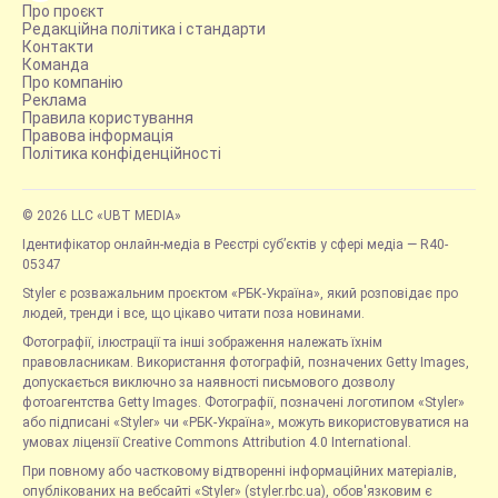
Про проєкт
Редакційна політика і стандарти
Контакти
Команда
Про компанію
Реклама
Правила користування
Правова інформація
Політика конфіденційності
© 2026 LLC «UBT MEDIA»
Ідентифікатор онлайн-медіа в Реєстрі суб’єктів у сфері медіа — R40-
05347
Styler є розважальним проєктом «РБК-Україна», який розповідає про
людей, тренди і все, що цікаво читати поза новинами.
Фотографії, ілюстрації та інші зображення належать їхнім
правовласникам. Використання фотографій, позначених Getty Images,
допускається виключно за наявності письмового дозволу
фотоагентства Getty Images. Фотографії, позначені логотипом «Styler»
або підписані «Styler» чи «РБК-Україна», можуть використовуватися на
умовах ліцензії Creative Commons Attribution 4.0 International.
При повному або частковому відтворенні інформаційних матеріалів,
опублікованих на вебсайті «Styler» (styler.rbc.ua), обов'язковим є