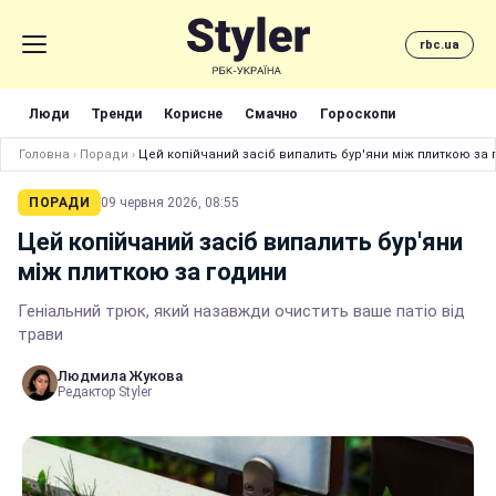
rbc.ua
Люди
Тренди
Корисне
Смачно
Гороскопи
Головна
›
Поради
›
Цей копійчаний засіб випалить бур'яни між плиткою за
ПОРАДИ
09 червня 2026, 08:55
Цей копійчаний засіб випалить бур'яни
між плиткою за години
Геніальний трюк, який назавжди очистить ваше патіо від
трави
Людмила Жукова
Редактор Styler