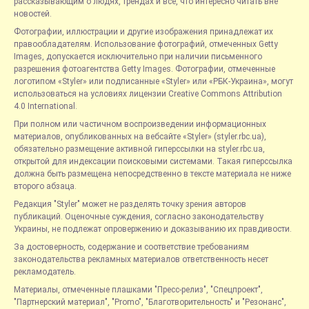
рассказывающим о людях, трендах и всё, что интересно читать вне
новостей.
Фотографии, иллюстрации и другие изображения принадлежат их
правообладателям. Использование фотографий, отмеченных Getty
Images, допускается исключительно при наличии письменного
разрешения фотоагентства Getty Images. Фотографии, отмеченные
логотипом «Styler» или подписанные «Styler» или «РБК-Украина», могут
использоваться на условиях лицензии Creative Commons Attribution
4.0 International.
При полном или частичном воспроизведении информационных
материалов, опубликованных на вебсайте «Styler» (styler.rbc.ua),
обязательно размещение активной гиперссылки на styler.rbc.ua,
открытой для индексации поисковыми системами. Такая гиперссылка
должна быть размещена непосредственно в тексте материала не ниже
второго абзаца.
Редакция "Styler" может не разделять точку зрения авторов
публикаций. Оценочные суждения, согласно законодательству
Украины, не подлежат опровержению и доказыванию их правдивости.
За достоверность, содержание и соответствие требованиям
законодательства рекламных материалов ответственность несет
рекламодатель.
Материалы, отмеченные плашками "Пресс-релиз", "Спецпроект",
"Партнерский материал", "Promo", "Благотворительность" и "Резонанс",