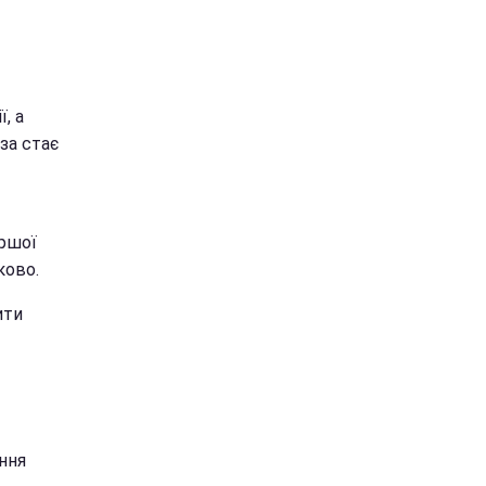
, а
за стає
ершої
ково.
ити
ння