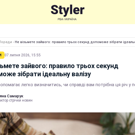
Поради
›
Не візьмете зайвого: правило трьох секунд допоможе зібрати ідеальн
И
07 липня 2026, 15:55
зьмете зайвого: правило трьох секунд
оже зібрати ідеальну валізу
опомагає легко визначитись, чи справді вам потрібна ця річ у 
яна Самарук
ктор стрічки новин