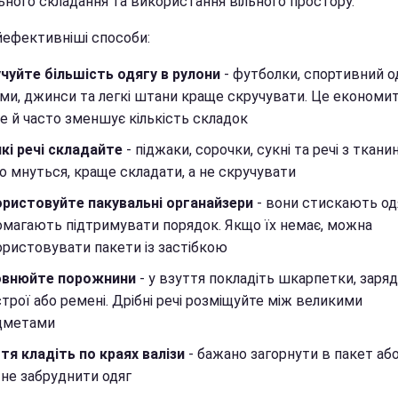
ьного складання та використання вільного простору.
йефективніші способи:
чуйте більшість одягу в рулони
- футболки, спортивний о
ми, джинси та легкі штани краще скручувати. Це економи
е й часто зменшує кількість складок
кі речі складайте
- піджаки, сорочки, сукні та речі з ткани
о мнуться, краще складати, а не скручувати
ористовуйте пакувальні органайзери
- вони стискають одя
магають підтримувати порядок. Якщо їх немає, можна
ристовувати пакети із застібкою
овнюйте порожнини
- у взуття покладіть шкарпетки, заряд
трої або ремені. Дрібні речі розміщуйте між великими
дметами
тя кладіть по краях валізи
- бажано загорнути в пакет або
не забруднити одяг