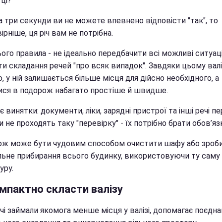
ці?"
 три секунди ви не можете впевнено відповісти "так", то
ірніше, ця річ вам не потрібна.
ого правила - не ідеально передбачити всі можливі ситуації
и складання речей "про всяк випадок". Завдяки цьому валі
 у ній залишається більше місця для дійсно необхідного, а
ися в подорож набагато простіше й швидше.
 є винятки: документи, ліки, зарядні пристрої та інші речі п
 не проходять таку "перевірку" - їх потрібно брати обов’яз
ож може бути чудовим способом очистити шафу або зроб
льне прибирання всього будинку, використовуючи ту саму
уру.
омпактно скласти валізу
і займали якомога менше місця у валізі, допомагає поєдна