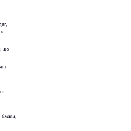
дяг,
ть
н, що
г і
ні
 бахіли,