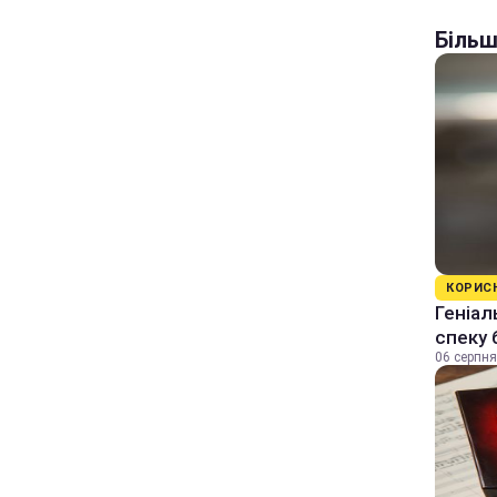
Більш
КОРИС
Геніал
спеку 
06 серпня