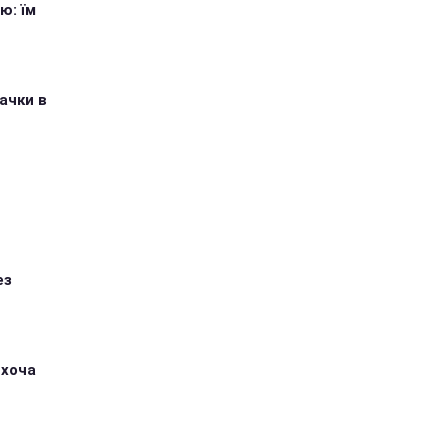
ю: їм
ачки в
ез
 хоча