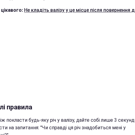
 цікавого:
Не кладіть валізу у це місце після повернення
лі правила
ж покласти будь-яку річ у валізу, дайте собі лише 3 секунд
сти на запитання: "Чи справді ця річ знадобиться мені у