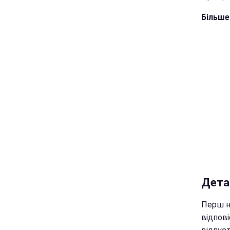
Більше
Дета
Перш ні
відпові