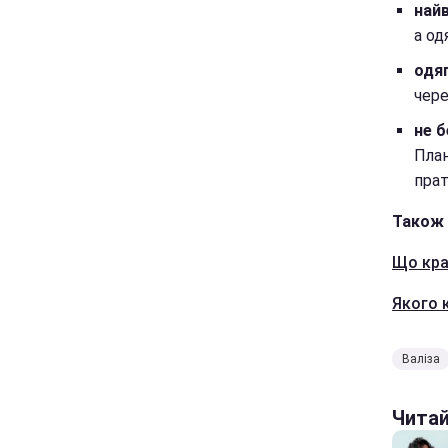
найв
а од
одяг
чере
не б
План
пра
Також 
Що кра
Якого 
Валіза
Чита