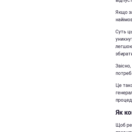
відпуст
Якщо за
найімов
Суть ць
уникнут
легшою,
збират
Звісно,
потреби
Це так
генера
процед
Як к
Щоб реч