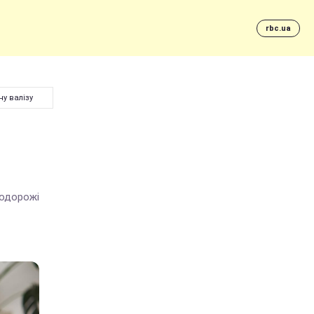
rbc.ua
у валізу
подорожі