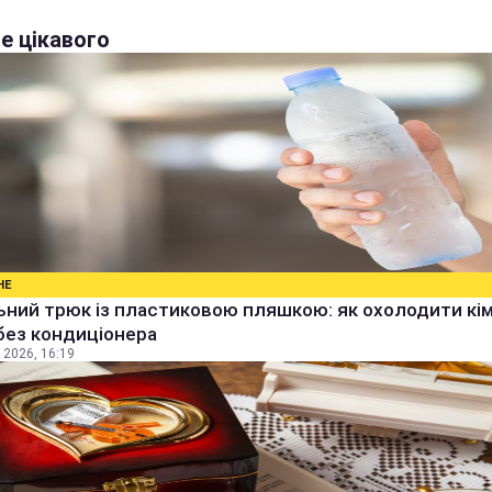
е цікавого
НЕ
ьний трюк із пластиковою пляшкою: як охолодити кім
без кондиціонера
 2026, 16:19