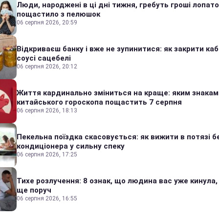
Люди, народжені в ці дні тижня, гребуть гроші лопато
пощастило з пелюшок
06 серпня 2026, 20:59
Відкриваєш банку і вже не зупинитися: як закрити каб
соусі сацебелі
06 серпня 2026, 20:12
Життя кардинально зміниться на краще: яким знакам
китайського гороскопа пощастить 7 серпня
06 серпня 2026, 18:13
Пекельна поїздка скасовується: як вижити в потязі б
кондиціонера у сильну спеку
06 серпня 2026, 17:25
Тихе розлучення: 8 ознак, що людина вас уже кинула,
ще поруч
06 серпня 2026, 16:55