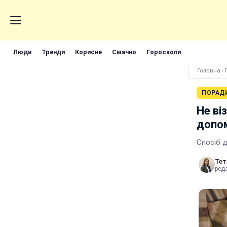
Люди
Тренди
Корисне
Смачно
Гороскопи
Головна
›
ПОРАД
Не ві
допом
Спосіб д
Тет
реда