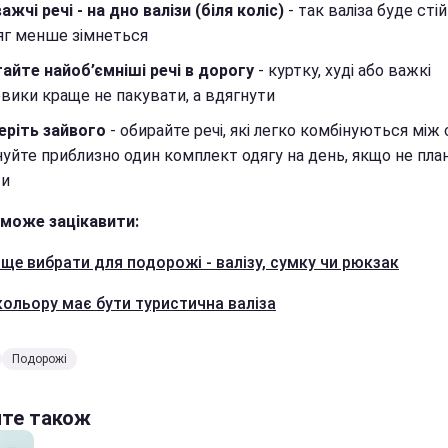
ажчі речі - на дно валізи (біля коліс)
- так валіза буде сті
яг менше зімнеться
айте найоб’ємніші речі в дорогу
- куртку, худі або важкі
вики краще не пакувати, а вдягнути
еріть зайвого
- обирайте речі, які легко комбінуються між
уйте приблизно один комплект одягу на день, якщо не пла
ти
може зацікавити:
ще вибрати для подорожі - валізу, сумку чи рюкзак
кольору має бути туристична валіза
Подорожі
йте також