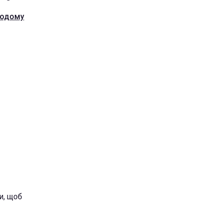
 додому
и, щоб