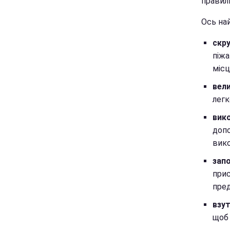
правил
Ось на
скру
піжа
місц
вели
легк
вик
допо
вико
зап
прис
пре
взут
щоб 