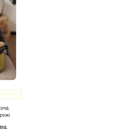
кунд.
рожі.
ing.