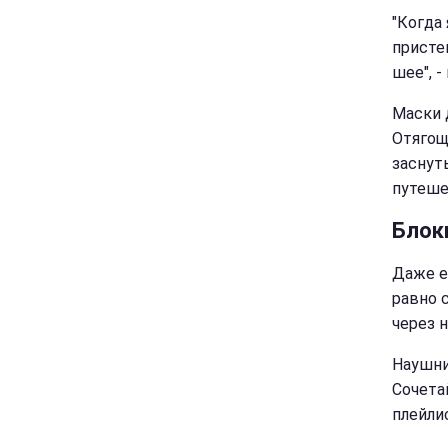
"Когда
присте
шее", -
Маски 
Отягощ
заснут
путеше
Блок
Даже е
равно 
через 
Наушни
Сочета
плейли