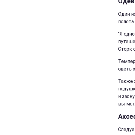
Одев
Один и
полета
"Я одн
путеше
Сторк 
Темпер
одеть х
Также 
подушк
и засн
вы мог
Аксе
Следуе