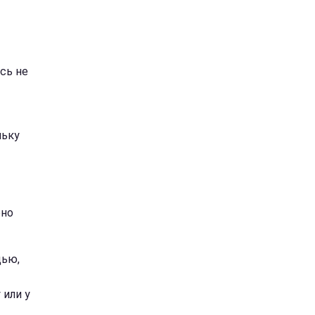
сь не
льку
бно
дью,
 или у