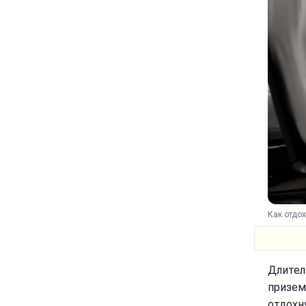
Как отдох
Длител
призем
отдохн