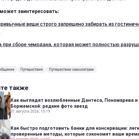
может заинтересовать:
привычные вещи строго запрещено забирать из гостинич
а
 при сборе чемодана, которая может полностью разруш
общение
Путешествия
Путешествие самолетами
йте также
Как выглядят возлюбленные Дантеса, Пономарева и
Боржемской: редкие фото звезд
07 августа 2026, 15:19
Как быстро подготовить банки для консервации: лег
проверенные методы, которые сэкономят ваше врем