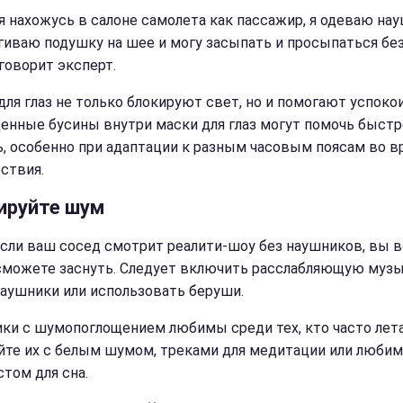
 я нахожусь в салоне самолета как пассажир, я одеваю на
гиваю подушку на шее и могу засыпать и просыпаться без
 говорит эксперт.
для глаз не только блокируют свет, но и помогают успоко
енные бусины внутри маски для глаз могут помочь быстр
ь, особенно при адаптации к разным часовым поясам во в
ствия.
ируйте шум
сли ваш сосед смотрит реалити-шоу без наушников, вы в
сможете заснуть. Следует включить расслабляющую муз
наушники или использовать беруши.
ки с шумопоглощением любимы среди тех, кто часто лета
йте их с белым шумом, треками для медитации или люби
стом для сна.