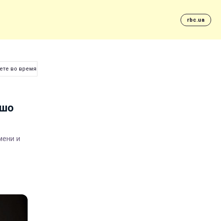
rbc.ua
ете во время перелета
ошо
мени и