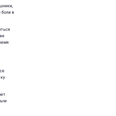
ушники,
 боли в
иться.
ее
ремя
се
ыку
ет.
мым