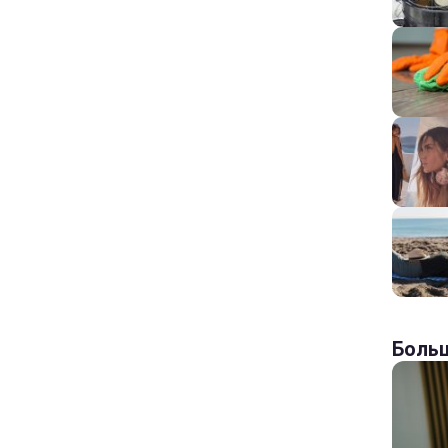
Больш