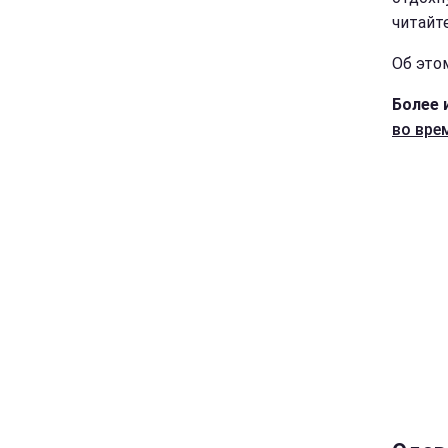
читайт
Об это
Более 
во вре