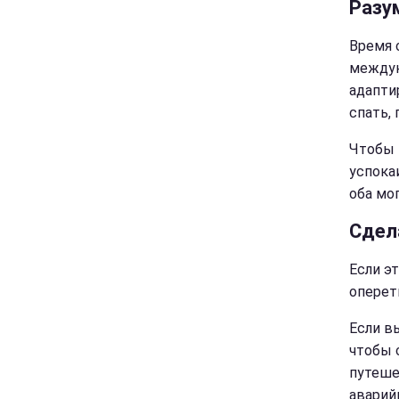
Разу
Время с
междун
адапти
спать,
Чтобы 
успока
оба мо
Сдел
Если э
оперет
Если в
чтобы 
путеше
аварий