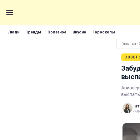
Люди
Тренды
Полезное
Вкусно
Гороскопы
Главная
›
СОВЕТ
Забуд
выспа
Авиапер
выспать
Тат
ред