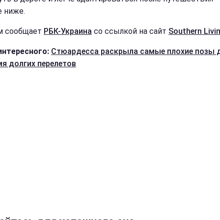
е ниже.
м сообщает
РБК-Украина
со ссылкой на сайт
Southern Livin
интересного:
Стюардесса раскрыла самые плохие позы 
мя долгих перелетов