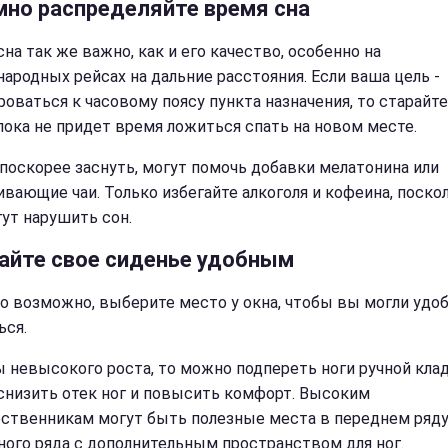
мно распределяйте время сна
на так же важно, как и его качество, особенно на
ародных рейсах на дальние расстояния. Если ваша цель -
роваться к часовому поясу пункта назначения, то старайте
 пока не придет время ложиться спать на новом месте.
поскорее заснуть, могут помочь добавки мелатонина или
ивающие чаи. Только избегайте алкоголя и кофеина, поско
гут нарушить сон.
айте свое сиденье удобным
то возможно, выберите место у окна, чтобы вы могли удо
ься.
ы невысокого роста, то можно подпереть ноги ручной кла
снизить отек ног и повысить комфорт. Высоким
ственникам могут быть полезные места в переднем ряду
ного ряда с дополнительным пространством для ног.