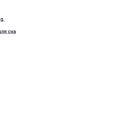
g.
для сна