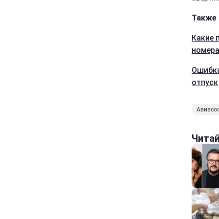
Также 
Какие 
номер
Ошибка
отпуск
Авиасо
Чита