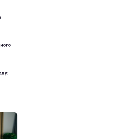
а
тного
оду: