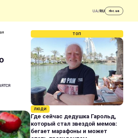
UA
/
RU
rbc.ua
жая
ТОП
о
вятся
ЛЮДИ
Где сейчас дедушка Гарольд,
который стал звездой мемов:
бегает марафоны и может