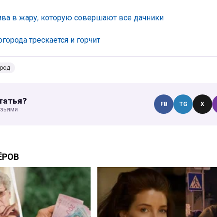
ива в жару, которую совершают все дачники
города трескается и горчит
ород
татья?
FB
TG
X
узьями