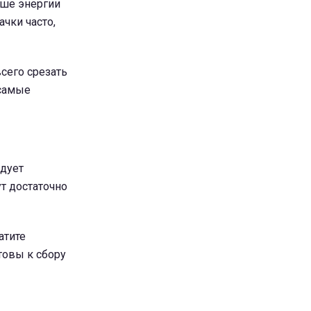
ьше энергии
ачки часто,
сего срезать
 самые
едует
ут достаточно
атите
товы к сбору