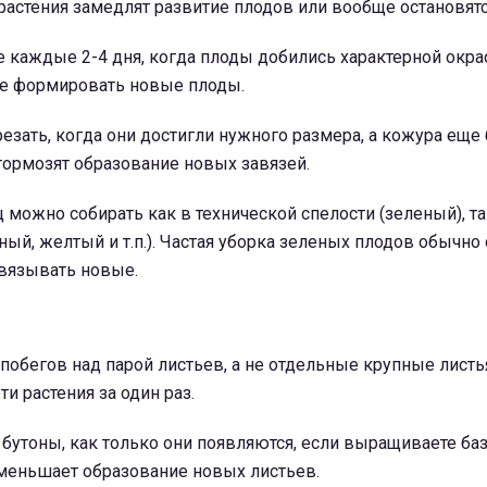
растения замедлят развитие плодов или вообще остановятс
каждые 2-4 дня, когда плоды добились характерной окрас
ие формировать новые плоды.
зать, когда они достигли нужного размера, а кожура еще 
ормозят образование новых завязей.
ц можно собирать как в технической спелости (зеленый), та
ный, желтый и т.п.). Частая уборка зеленых плодов обычно
авязывать новые.
обегов над парой листьев, а не отдельные крупные листья
и растения за один раз.
бутоны, как только они появляются, если выращиваете ба
уменьшает образование новых листьев.