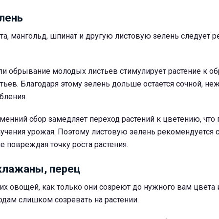
лень
ста, мангольд, шпинат и другую листовую зелень следует р
или обрывание молодых листьев стимулирует растение к о
тьев. Благодаря этому зелень дольше остается сочной, не
бления.
менний сбор замедляет переход растений к цветению, что
лучения урожая. Поэтому листовую зелень рекомендуется 
не повреждая точку роста растения.
клажаны, перец
их овощей, как только они созреют до нужного вам цвета 
одам слишком созревать на растении.