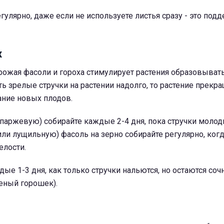
гулярно, даже если не используете листья сразу - это под
х
рожая фасоли и гороха стимулирует растения образовыват
ть зрелые стручки на растении надолго, то растение прекр
ание новых плодов.
спаржевую) собирайте каждые 2-4 дня, пока стручки моло
ли лущильную) фасоль на зерно собирайте регулярно, когд
елости.
дые 1-3 дня, как только стручки нальются, но остаются со
еный горошек).