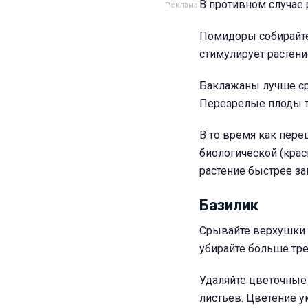
В противном случае 
Помидоры собирайте 
стимулирует растен
Баклажаны лучше сре
Перезрелые плоды т
В то время как пере
биологической (крас
растение быстрее з
Базилик
Срывайте верхушки п
убирайте больше трет
Удаляйте цветочные 
листьев. Цветение 