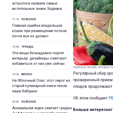
астрологи назвали самые
мстительные знаки Зодиака
11:16
ПОЛЕЗНОЕ
Главная ошибка владельцев
кошек при размещении лотков:
почти все ее делают
10:40
ТРЕНДЫ
Эти вещи безнадежно портят
интерьер: дизайнеры советуют
избавиться от них уже сейчас
Названы овощи, которые ну
Регулярный сбор уро
10:24
ВКУСНО
проверенный прием 
На Яблочный Спас: этот пирог из
старой кулинарной книги пекли
плодов продолжают а
наши бабушки
Об этом сообщает
Р
09:56
ПОЛЕЗНОЕ
Аномальная жара сжигает грядки:
Больше интересног