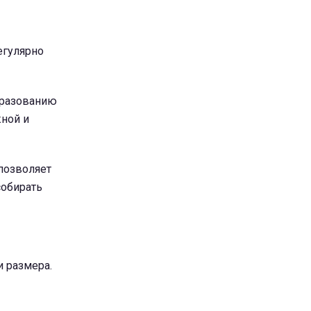
егулярно
бразованию
жной и
 позволяет
собирать
и размера.