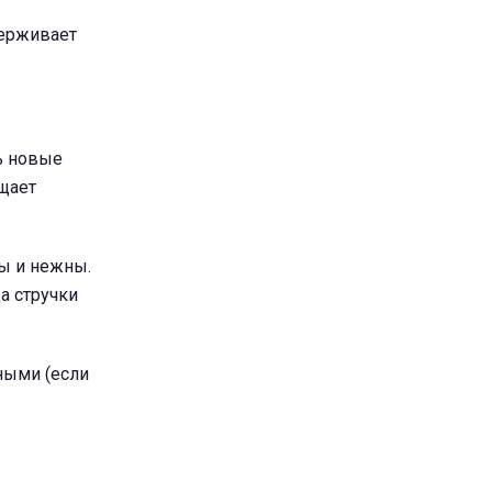
держивает
ь новые
ащает
ды и нежны.
а стручки
чными (если