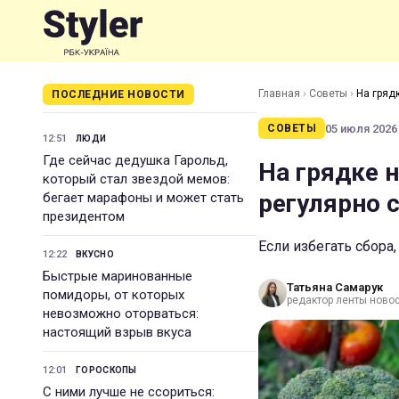
Главная
›
Советы
›
На гряд
ПОСЛЕДНИЕ НОВОСТИ
05 июля 2026 
СОВЕТЫ
12:51
ЛЮДИ
Где сейчас дедушка Гарольд,
На грядке 
который стал звездой мемов:
регулярно 
бегает марафоны и может стать
президентом
Если избегать сбора
12:22
ВКУСНО
Быстрые маринованные
Татьяна Самарук
помидоры, от которых
редактор ленты ново
невозможно оторваться:
настоящий взрыв вкуса
12:01
ГОРОСКОПЫ
С ними лучше не ссориться: