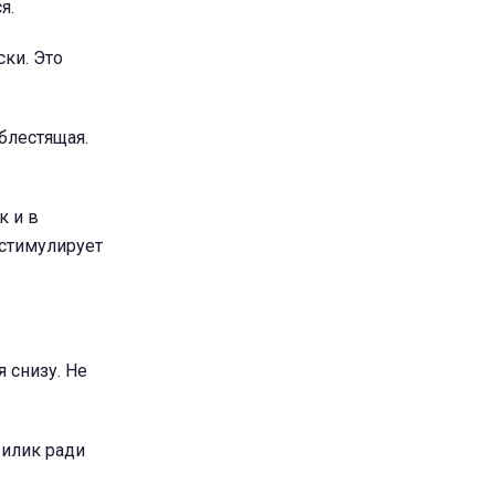
я.
ки. Это
блестящая.
к и в
 стимулирует
 снизу. Не
зилик ради