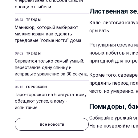
4 эффективных способа спасти
овощи от гибели
Лиственная зе
08:43
ТРЕНДЫ
Кале, листовая капу
Маникюр, который выбирают
срывать.
миллионерши: как сделать
трендовые "голые ногти" дома
Регулярная срезка 
новых побегов и лис
08:02
ТРЕНДЫ
пригодной для потре
Справится только самый умный:
переставьте одну спичку и
исправьте уравнение за 30 секунд
Кроме того, своевре
продлить период по
06:15
ГОРОСКОПЫ
часто, но умеренно, 
Таро-гороскоп на 6 августа: кому
обещают успех, а кому -
Помидоры, ба
испытание
Собирайте урожай эт
Все новости
Но не позволяйте пл