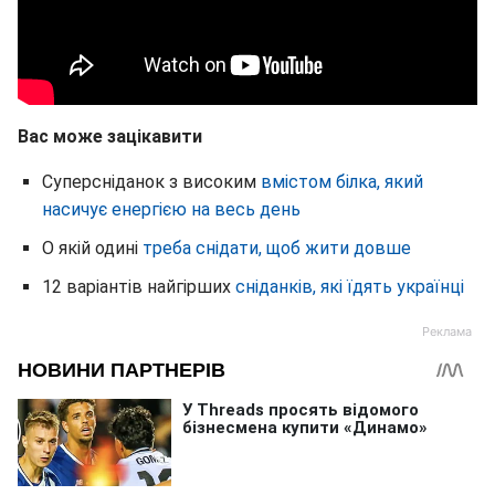
Вас може зацікавити
Суперсніданок з високим
вмістом білка, який
насичує енергією на весь день
О якій одині
треба снідати, щоб жити довше
12 варіантів найгірших
сніданків, які їдять українці