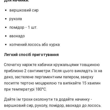
Для начинки:
вершковий сир
рукола
помідор - 1 шт.
авокадо
копчений лосось або курка
Легкий спосіб приготування
Спочатку наріжте кабачки кружальцями товщиною
приблизно 2 сантиметри. Після цього викладіть їх на
деко, застелене пергаментним папером, зверху
посипте тертою моцарелою та випікайте 15 хвилин
при температурі 180°C.
Дайте їм трохи охолонути та додайте начинку -
вершковий сир, руколу, помідор, авокадо до лосось.