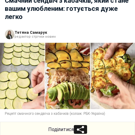
Смачний сендвіч з кабачків, який стане
вашим улюбленим: готується дуже
легко
Тетяна Самарук
редактор стрічки новин
Рецепт смачного сендвіча з кабачків (колаж: РБК-Україна)
Поділитися