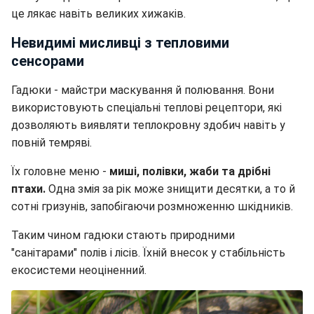
це лякає навіть великих хижаків.
Невидимі мисливці з тепловими
сенсорами
Гадюки - майстри маскування й полювання. Вони
використовують спеціальні теплові рецептори, які
дозволяють виявляти теплокровну здобич навіть у
повній темряві.
Їх головне меню -
миші, полівки, жаби та дрібні
птахи.
Одна змія за рік може знищити десятки, а то й
сотні гризунів, запобігаючи розмноженню шкідників.
Таким чином гадюки стають природними
"санітарами" полів і лісів. Їхній внесок у стабільність
екосистеми неоціненний.