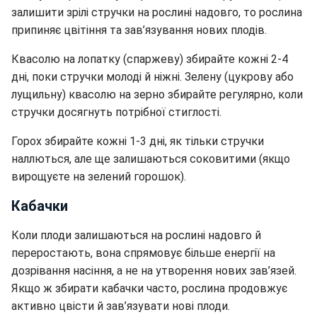
залишити зрілі стручки на рослині надовго, то рослина
припиняє цвітіння та зав’язування нових плодів.
Квасолю на лопатку (спаржеву) збирайте кожні 2-4
дні, поки стручки молоді й ніжні. Зелену (цукрову або
лущильну) квасолю на зерно збирайте регулярно, коли
стручки досягнуть потрібної стиглості.
Горох збирайте кожні 1-3 дні, як тільки стручки
наллються, але ще залишаються соковитими (якщо
вирощуєте на зелений горошок).
Кабачки
Коли плоди залишаються на рослині надовго й
переростають, вона спрямовує більше енергії на
дозрівання насіння, а не на утворення нових зав’язей.
Якщо ж збирати кабачки часто, рослина продовжує
активно цвісти й зав’язувати нові плоди.