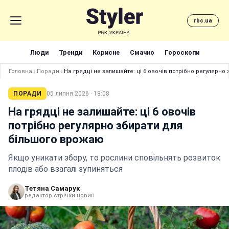
rbc.ua
Люди
Тренди
Корисне
Смачно
Гороскопи
Головна
›
Поради
›
На грядці не залишайте: ці 6 овочів потрібно регулярн
ПОРАДИ
05 липня 2026 · 18:08
На грядці не залишайте: ці 6 овочів
потрібно регулярно збирати для
більшого врожаю
Якщо уникати збору, то рослини сповільнять розвиток
плодів або взагалі зупиняться
Тетяна Самарук
редактор стрічки новин