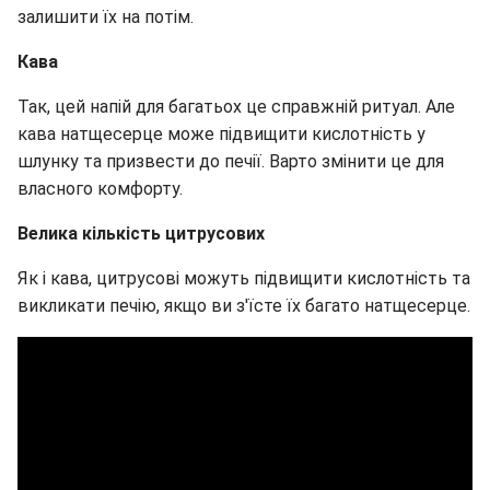
залишити їх на потім.
Кава
Так, цей напій для багатьох це справжній ритуал. Але
кава натщесерце може підвищити кислотність у
шлунку та призвести до печії. Варто змінити це для
власного комфорту.
Велика кількість цитрусових
Як і кава, цитрусові можуть підвищити кислотність та
викликати печію, якщо ви з'їсте їх багато натщесерце.