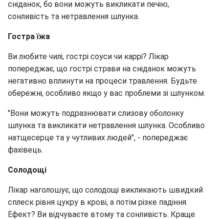
сніданок, бо вони можуть викликати печію,
сонливість та нетравлення шлунка.
Гостра їжа
Ви любите чилі, гострі соуси чи каррі? Лікар
попереджає, що гострі страви на сніданок можуть
негативно вплинути на процеси травлення. Будьте
обережні, особливо якщо у вас проблеми зі шлунком.
"Вони можуть подразнювати слизову оболонку
шлунка та викликати нетравлення шлунка. Особливо
натщесерце та у чутливих людей", - попереджає
фахівець.
Солодощі
Лікар наголошує, що солодощі викликають швидкий
сплеск рівня цукру в крові, а потім різке падіння.
Ефект? Ви відчуваєте втому та сонливість. Краще