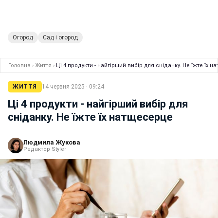
Огород
Сад і огород
Головна
›
Життя
›
Ці 4 продукти - найгірший вибір для сніданку. Не їжте їх 
ЖИТТЯ
14 червня 2025 · 09:24
Ці 4 продукти - найгірший вибір для
сніданку. Не їжте їх натщесерце
Людмила Жукова
Редактор Styler