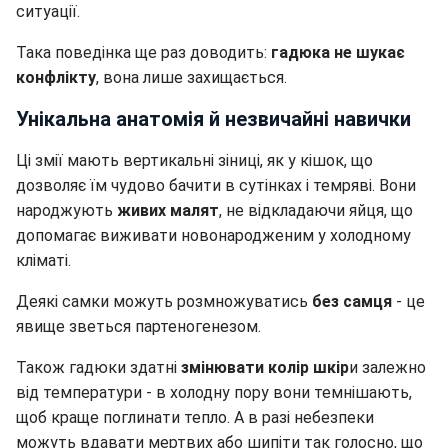
ситуації.
Така поведінка ще раз доводить:
гадюка не шукає
конфлікту
, вона лише захищається.
Унікальна анатомія й незвичайні навички
Ці змії мають вертикальні зіниці, як у кішок, що
дозволяє їм чудово бачити в сутінках і темряві. Вони
народжують
живих малят
, не відкладаючи яйця, що
допомагає виживати новонародженим у холодному
кліматі.
Деякі самки можуть розмножуватись
без самця
- це
явище зветься партеногенезом.
Також гадюки здатні
змінювати колір шкір
и залежно
від температури - в холодну пору вони темнішають,
щоб краще поглинати тепло. А в разі небезпеки
можуть вдавати мертвих або шипіти так голосно, що