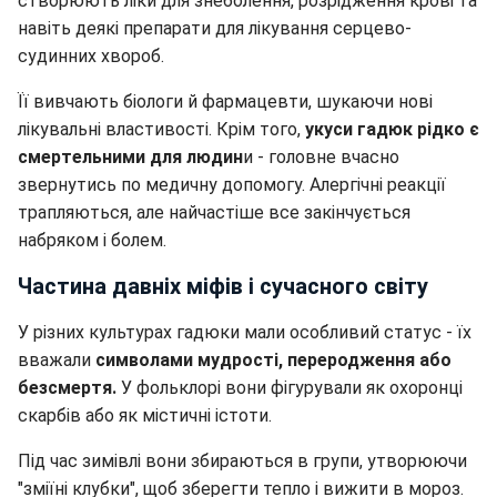
створюють ліки для знеболення, розрідження крові та
навіть деякі препарати для лікування серцево-
судинних хвороб.
Її вивчають біологи й фармацевти, шукаючи нові
лікувальні властивості. Крім того,
укуси гадюк рідко є
смертельними для людин
и - головне вчасно
звернутись по медичну допомогу. Алергічні реакції
трапляються, але найчастіше все закінчується
набряком і болем.
Частина давніх міфів і сучасного світу
У різних культурах гадюки мали особливий статус - їх
вважали
символами мудрості, переродження або
безсмертя.
У фольклорі вони фігурували як охоронці
скарбів або як містичні істоти.
Під час зимівлі вони збираються в групи, утворюючи
"зміїні клубки", щоб зберегти тепло і вижити в мороз.