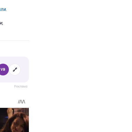
или
.
и,
🔗
VB