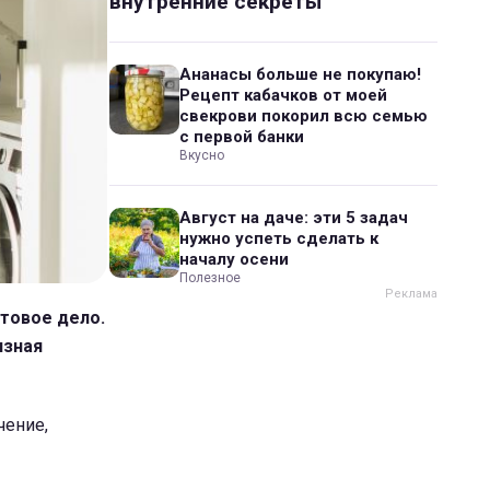
внутренние секреты
Ананасы больше не покупаю!
Рецепт кабачков от моей
свекрови покорил всю семью
с первой банки
Вкусно
Август на даче: эти 5 задач
нужно успеть сделать к
началу осени
Полезное
ытовое дело.
язная
чение,