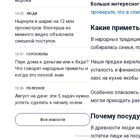
мороки
Больше интересног
проверьте, что в спи
14:22
ЛЮДИ
Нырнула в шарик на 12 млн
Какие приметы
просмотров: блогерша из
мемного видео объяснила
В народных традиция
смешной поступок
собиралась семья, п
13:57
ГОРОСКОПЫ
Наши предки верили,
Паук дома к деньгам или к беде?
Что говорят народные приметы и
усталость и финансо
когда это плохой знак
хаос на кухне якобы
13:24
ПОЛЕЗНОЕ
Особенно опасались
Август на даче: эти 5 задач нужно
могли приходить раз
успеть сделать к началу осени
Почему посуду
Все новости
В древности люди н
остатки пищи на пос