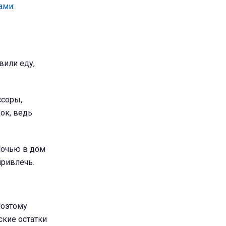
ами:
вили еду,
ссоры,
ок, ведь
ночью в дом
привлечь.
поэтому
ские остатки