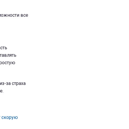
можности все
асть
тавлять
простую
з-за страха
е.
т скорую