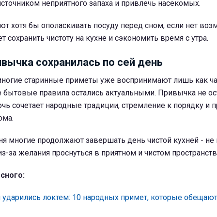
 источником неприятного запаха и привлечь насекомых.
т хотя бы ополаскивать посуду перед сном, если нет воз
 сохранить чистоту на кухне и сэкономить время с утра.
ивычка сохранилась по сей день
 многие старинные приметы уже воспринимают лишь как ч
е бытовые правила остались актуальными. Привычка не ос
очь сочетает народные традиции, стремление к порядку и 
ома.
я многие продолжают завершать день чистой кухней - не и
из-за желания проснуться в приятном и чистом пространств
сного:
и ударились локтем: 10 народных примет, которые обещаю