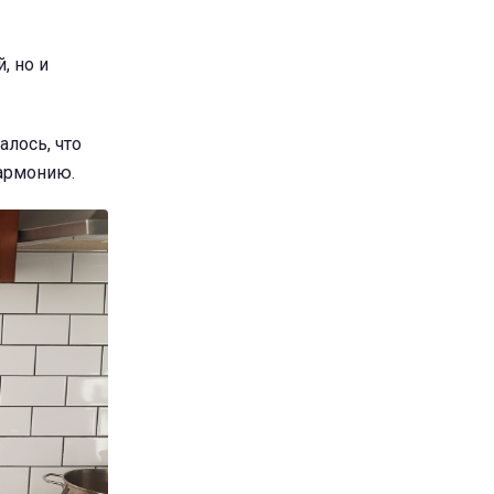
, но и
алось, что
гармонию.