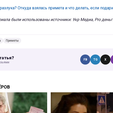
разлука? Откуда взялась примета и что делать, если подар
иала были использованы источники: Укр Медиа, Pro деньг
а
Приметы
татья?
FB
TG
X
узьями