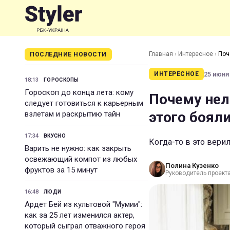
Главная
›
Интересное
›
Поч
ПОСЛЕДНИЕ НОВОСТИ
25 июня 
ИНТЕРЕСНОЕ
18:13
ГОРОСКОПЫ
Гороскоп до конца лета: кому
Почему нел
следует готовиться к карьерным
этого боял
взлетам и раскрытию тайн
17:34
ВКУСНО
Когда-то в это вери
Варить не нужно: как закрыть
освежающий компот из любых
Полина Кузенко
фруктов за 15 минут
Руководитель проекта 
16:48
ЛЮДИ
Ардет Бей из культовой "Мумии":
как за 25 лет изменился актер,
который сыграл отважного героя