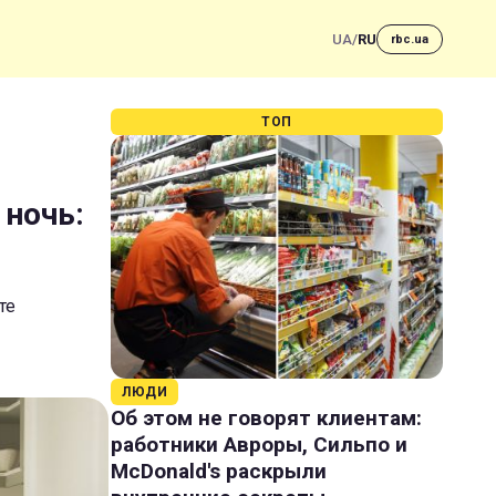
UA
/
RU
rbc.ua
ТОП
 ночь:
те
ЛЮДИ
Об этом не говорят клиентам:
работники Авроры, Сильпо и
McDonald's раскрыли