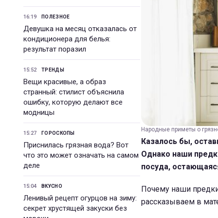
16:19
ПОЛЕЗНОЕ
Девушка на месяц отказалась от
кондиционера для белья:
результат поразил
15:52
ТРЕНДЫ
Вещи красивые, а образ
странный: стилист объяснила
ошибку, которую делают все
модницы
Народные приметы о грязно
15:27
ГОРОСКОПЫ
Казалось бы, остав
Приснилась грязная вода? Вот
Однако наши предки
что это может означать на самом
деле
посуда, остающаяся
15:04
ВКУСНО
Почему наши предки
Ленивый рецепт огурцов на зиму:
рассказываем в ма
секрет хрустящей закуски без