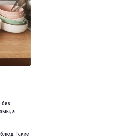
 без
змы, а
 блюд. Такие