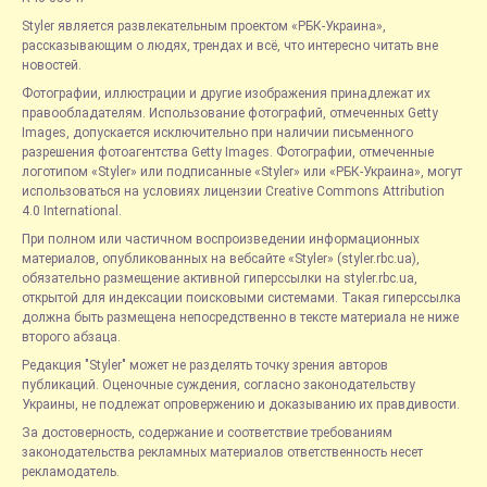
Styler является развлекательным проектом «РБК-Украина»,
рассказывающим о людях, трендах и всё, что интересно читать вне
новостей.
Фотографии, иллюстрации и другие изображения принадлежат их
правообладателям. Использование фотографий, отмеченных Getty
Images, допускается исключительно при наличии письменного
разрешения фотоагентства Getty Images. Фотографии, отмеченные
логотипом «Styler» или подписанные «Styler» или «РБК-Украина», могут
использоваться на условиях лицензии Creative Commons Attribution
4.0 International.
При полном или частичном воспроизведении информационных
материалов, опубликованных на вебсайте «Styler» (styler.rbc.ua),
обязательно размещение активной гиперссылки на styler.rbc.ua,
открытой для индексации поисковыми системами. Такая гиперссылка
должна быть размещена непосредственно в тексте материала не ниже
второго абзаца.
Редакция "Styler" может не разделять точку зрения авторов
публикаций. Оценочные суждения, согласно законодательству
Украины, не подлежат опровержению и доказыванию их правдивости.
За достоверность, содержание и соответствие требованиям
законодательства рекламных материалов ответственность несет
рекламодатель.