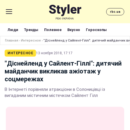
rbc.ua
Люди
Тренды
Полезное
Вкусно
Гороскопы
Главная
›
Интересное
›
"Діснейленд у Сайлент-Гіллі": дитячий майданчик 
ИНТЕРЕСНОЕ
13 ноября 2018, 17:17
"Діснейленд у Сайлент-Гіллі": дитячий
майданчик викликав ажіотаж у
соцмережах
В Інтернеті порівняли атракціони в Солоницівці із
вигаданим містичним містечком Сайлент Гілл