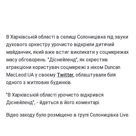
В Харківській області в селищі Солоницівка під звуки
духового оркестру урочисто відкрили дитячий
майданчик, який вже встиг викликати у соцмережах
масу обговорень. "Діснейленд", як охрестив
атракціони користувач соцмережі з ніком Duncan
MacLeod UA у своєму
Twitter
, облаштували біля
одного з житлових будинків.
"В Харківській області урочисто відкрився
Діснейленд", - йдеться в його коментарі.
Відео заходу було розміщено в групі Солоницівка Live.