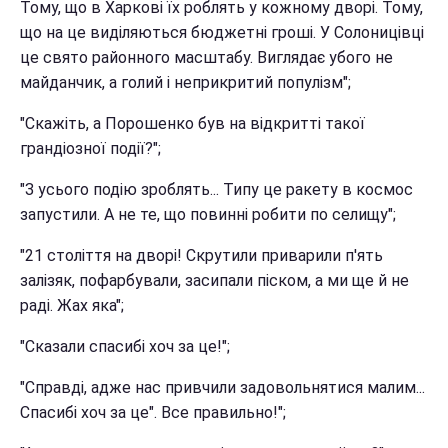
Тому, що в Харкові їх роблять у кожному дворі. Тому,
що на це виділяються бюджетні гроші. У Солоницівці
це свято районного масштабу. Виглядає убого не
майданчик, а голий і неприкритий популізм";
"Скажіть, а Порошенко був на відкритті такої
грандіозної події?";
"З усього подію зроблять... Типу це ракету в космос
запустили. А не те, що повинні робити по селищу";
"21 століття на дворі! Скрутили приварили п'ять
залізяк, пофарбували, засипали піском, а ми ще й не
раді. Жах яка";
"Сказали спасибі хоч за це!";
"Справді, адже нас привчили задовольнятися малим...
Спасибі хоч за це". Все правильно!";