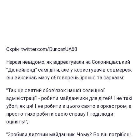
Скрін: twitter.com/DuncanUA68
Наразі невідомо, як відреагували на Солоницівський
"Діснейленд" самі діти, але у користувачів соцмереж
він викликав масу обговорень, іронію та сарказм:
"Так це святий обов'язок нашої селищної
адміністрації - робити майданчики для дітей! І не такі
убогі, як ця! І не робити з цього свято з оркестром, а
просто тихо робити свою справу І тоді люди
оцінять!";
"Зробили дитячий майданчик. Чому? Бо він потрібен!