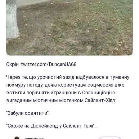
Скрін: twitter.com/DuncanUA68
Через те, що урочистий захід відбувалося в туманну
похмуру погоду, деякі користувачі соцмережі вже
встигли порівняти атракціони в Солоницівці із
вигаданим містичним містечком Сайлент-Хілл:
"Забули освятити";
"Схоже на Діснейленд у Сайлент Гіллі"...