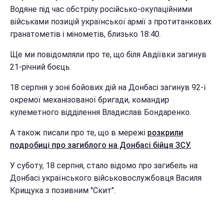
Водяне під час обстрілу російсько-окупаційними
військами позицій української армії з протитанкових
гранатометів і мінометів, близько 18:40.
Ще ми повідомляли про те, що біля Авдіївки загинув
21-річний боєць.
18 серпня у зоні бойових дій на Донбасі загинув 92-ї
окремої механізованої бригади, командир
кулеметного відділення Владислав Бондаренко.
А також писали про те, що в мережі
розкрили
подробиці про загиблого на Донбасі бійця ЗСУ.
У суботу, 18 серпня, стало відомо про загибель на
Донбасі українського військовослужбовця Василя
Крищука з позивним "Скит".