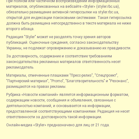
При полном или частичном воспроизведении информационных
материалов, опубликованных на вебсайте «Styler» (styler.rbc.ua),
обязательно размещение активной гиперссылки на styler.rbc.ua,
открытой для индексации поисковыми системами. Такая гиперссылка
должна быть размещена непосредственно в тексте материала не ниже
второго абзаца.
Редакция "Styler" может не разделять точку зрения авторов
публикаций. Оценочные суждения, согласно законодательству
Украины, не подлежат опровержению и доказыванию их правдивости.
За достоверность, содержание и соответствие требованиям
законодательства рекламных материалов ответственность несет
рекламодатель.
Материалы, отмеченные плашками "Пресс-релиз", "Спецпроект",
"Партнерский материал", "Promo", "Благотворительность" и "Резонанс",
размещаются на правах рекламы.
Рубрика «Новости компаний» является информационным форматом,
содержащим новости, сообщения и объявления, связанные с
деятельностью компаний, и основывается на информации,
предоставленной соответствующими компаниями. Редакция не несет
ответственности за достоверность такой информации.
Онлайн-медиа «Styler» предназначено для лиц от 21 года.