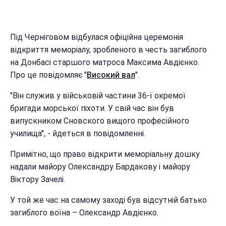
Під Черніговом відбулася офіційна церемонія
відкриття меморіалу, зробленого в честь загиблого
на Донбасі старшого матроса Максима Авдієнко.
Про це повідомляє "
Високий вал
".
"Він служив у військовій частини 36-ї окремої
бригади морської піхоти. У свій час він був
випускником Сновского вищого професійного
училища", - йдеться в повідомленні.
Примітно, що право відкрити меморіальну дошку
надали майору Олександру Бардакову і майору
Віктору Зачелі.
У той же час на самому заході був відсутній батько
загиблого воїна – Олександр Авдієнко.