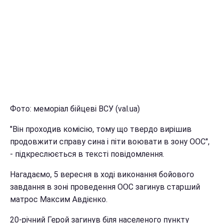
Фото: меморіал бійцеві ВСУ (val.ua)
"Він проходив комісію, тому що твердо вирішив
продовжити справу сина і піти воювати в зону ООС",
- підкреслюється в тексті повідомлення.
Нагадаємо, 5 вересня в ході виконання бойового
завдання в зоні проведення ООС загинув старший
матрос Максим Авдієнко.
20-річний Герой загинув біля населеного пункту