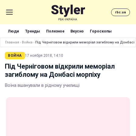
rbc.ua
Люди
Тренды
Полезное
Вкусно
Гороскопы
Главная
›
Война
›
Під Черніговом відкрили меморіал загиблому на Донбасі 
ВОЙНА
17 ноября 2018, 14:10
Під Черніговом відкрили меморіал
загиблому на Донбасі морпіху
Воїна вшанували в рідному училищі