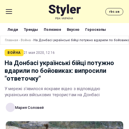
rbc.ua
Люди
Тренды
Полезное
Вкусно
Гороскопы
Главная
›
Война
›
На Донбасі українські бійці потужно вдарили по бойовика
ВОЙНА
21 мая 2020, 12:16
На Донбасі українські бійці потужно
вдарили по бойовиках: випросили
"ответочку"
У мережі з'явилося яскраве відео з відповіддю
українських військових терористам на Донбасі
Мария Соловей