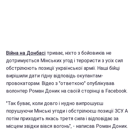
Війна на Донбасі
триває, ніхто з бойовиків не
дотримується Мінських угод і терористи з усіх сил
обстрілюють позиції української армії. Наші бійці
вирішили дати гідну відповідь окупантам-
провокаторам. Відео з "ответкою" опублікував
волонтер Роман Доник на своїй сторінці в Facebook.
"Так буває, коли довго і нудно випрошуєш
порушуючи Мінські угоди і обстрілюєш позиції ЗСУ. А
потім приходить якась третя сила і відповідає за
місцем звідки вівся вогонь", - написав Роман Доник.