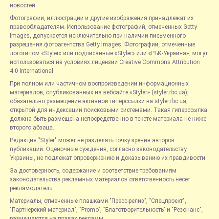
новостей.
Фотографии, иллюстрации и другие изображения принадлежат их
правообладателям. Использование фотографий, отмеченных Getty
Images, допускается исключительно при наличии письменного
разрешения фотоагентства Getty Images. Фотографии, отмеченные
логотипом «Styler» или подписанные «Styler» или «РБК-Украина», могут
использоваться на условиях лицензии Creative Commons Attribution
4.0 International.
При полном или частичном воспроизведении информационных
материалов, опубликованных на вебсайте «Styler» (styler.rbc.ua),
обязательно размещение активной гиперссылки на styler.rbc.ua,
открытой для индексации поисковыми системами. Такая гиперссылка
должна быть размещена непосредственно в тексте материала не ниже
второго абзаца.
Редакция "Styler" может не разделять точку зрения авторов
публикаций. Оценочные суждения, согласно законодательству
Украины, не подлежат опровержению и доказыванию их правдивости.
За достоверность, содержание и соответствие требованиям
законодательства рекламных материалов ответственность несет
рекламодатель.
Материалы, отмеченные плашками "Пресс-релиз", "Спецпроект",
"Партнерский материал", "Promo", "Благотворительность" и "Резонанс",
размещаются на правах рекламы.