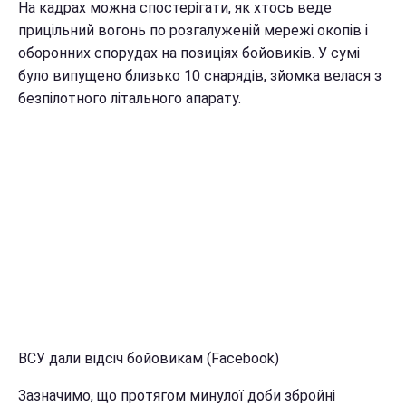
На кадрах можна спостерігати, як хтось веде
прицільний вогонь по розгалуженій мережі окопів і
оборонних спорудах на позиціях бойовиків. У сумі
було випущено близько 10 снарядів, зйомка велася з
безпілотного літального апарату.
ВСУ дали відсіч бойовикам (Facebook)
Зазначимо, що протягом минулої доби збройні