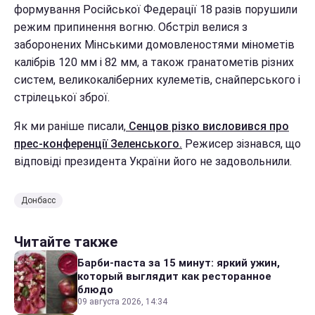
формування Російської Федерації 18 разів порушили
режим припинення вогню. Обстріл велися з
заборонених Мінськими домовленостями мінометів
калібрів 120 мм і 82 мм, а також гранатометів різних
систем, великокаліберних кулеметів, снайперського і
стрілецької зброї.
Як ми раніше писали,
Сенцов різко висловився про
прес-конференції Зеленського.
Режисер зізнався, що
відповіді президента України його не задовольнили.
Донбасс
Читайте также
Барби-паста за 15 минут: яркий ужин,
который выглядит как ресторанное
блюдо
09 августа 2026, 14:34