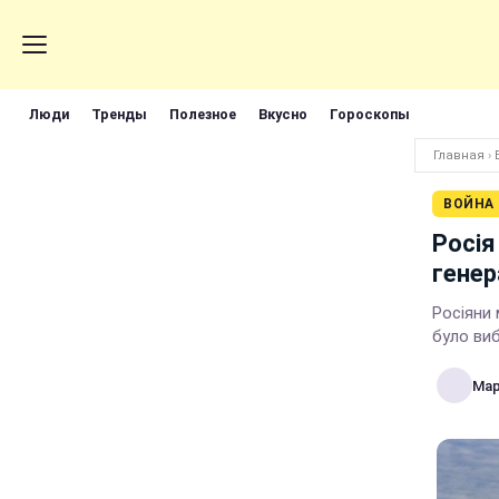
Люди
Тренды
Полезное
Вкусно
Гороскопы
Главная
›
ВОЙНА
Росія
генер
Росіяни 
було ви
Мар