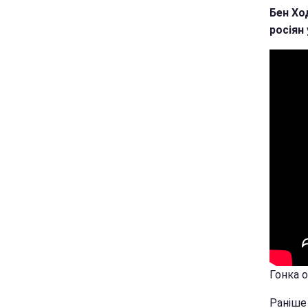
Бен Хо
росіян 
Гонка о
Раніше