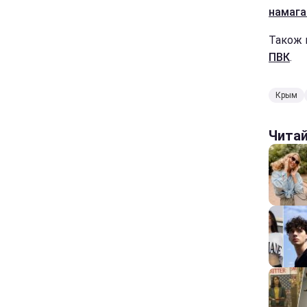
намага
Також
ПВК
.
Крым
Чита