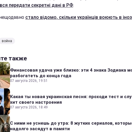
вся передати секретні дані в РФ
.
 нещодавно
стало відомо, скільки українців воюють в іно
война
йте также
Финансовая удача уже близко: эти 4 знака Зодиака м
разбогатеть до конца года
07 августа 2026, 19:51
Какая ты новая украинская песня: проходи тест и сл
хит своего настроения
07 августа 2026, 18:49
С ними не уснешь до утра: 8 жутких сериалов, которы
надолго засядут в памяти