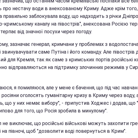
 зазначив, що останнім часом кремлівські посіпаки все бі
ь про нестачу води в анексованому Криму. Адже крім того
а правильно заблокувала воду, що надходить з річки Дніпро
о-кримському каналу на півострів", анексована Росією тер
терпає від значної посухи через погоду.
ому, зазначає генерал, кримчани у проблемах з водопостач
 звинувачувати саме Путіна і його команду. Але півострів
й для Кремля, так як саме з кримських портів російські к
нно відправляються на підтримку злочинних режимів у Сирі
аюся, я помиляюся, але у мене є бачення, що під час навчан
 росіяни оголосять гуманітарну кризу в Криму через воду, 
, що у них немає вибору", - припустив Ходжес і додав, що 
пово для того, що Росія зробила в минулому".
л не виключає, що російські військові можуть захопити гр
 на півночі, щоб "дозволити воді повернуться в Крим".