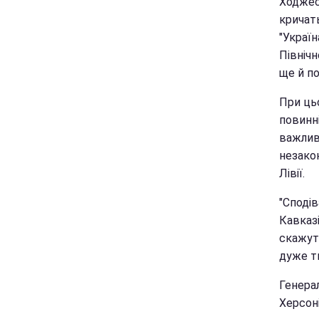
Ходжес
кричат
"Україн
Північн
ще й по
При ць
повинні
важливи
незако
Лівії.
"Сподів
Кавказі
скажуть
дуже ти
Генера
Херсоні