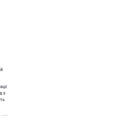
ій
ації
д з
сть