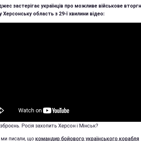
джес застерігає українців про можливе військове вторг
у Херсонську область з 29-ї хвилини відео:
зброєнь. Росія захопить Херсон і Мінськ?
 ми писали, що
командир бойового українського корабля