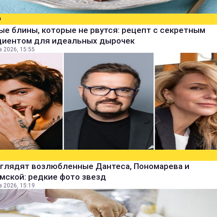
О
е блины, которые не рвутся: рецепт с секретным
диентом для идеальных дырочек
а 2026, 15:55
ыглядят возлюбленные Дантеса, Пономарева и
мской: редкие фото звезд
а 2026, 15:19