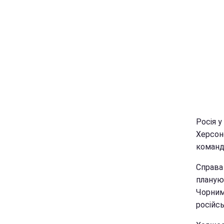
Росія у
Херсонс
команд
Справа 
планую
Чорним
російсь