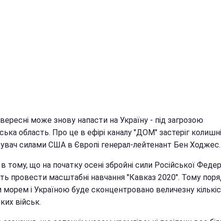
 вересні може знову напасти на Україну - під загрозою
ька область. Про це в ефірі каналу "ДОМ" застеріг колишн
увач силами США в Європі генерал-лейтенант Бен Ходжес.
в тому, що на початку осені збройні сили Російської Федер
ть провести масштабні навчання "Кавказ 2020". Тому поря
 морем і Україною буде сконцентровано величезну кількі
ких військ.