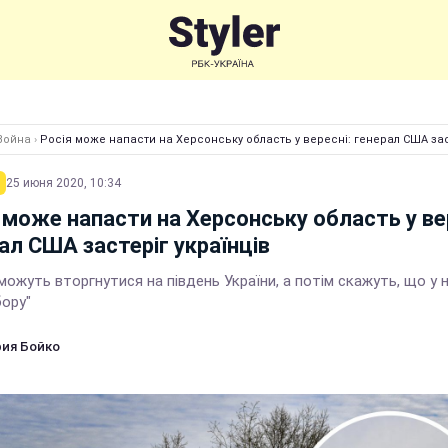
Война
›
Росія може напасти на Херсонську область у вересні: генерал США зас
25 июня 2020, 10:34
 може напасти на Херсонську область у ве
ал США застеріг українців
можуть вторгнутися на південь України, а потім скажуть, що у н
бору"
ия Бойко