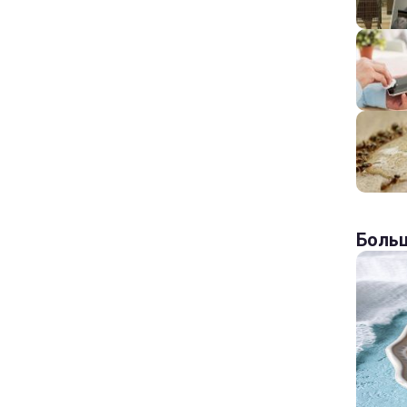
Больш