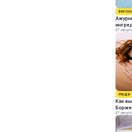
ВКУСН
Ажурны
ингре
07 август
ЛЮДИ
Как в
Борже
07 август