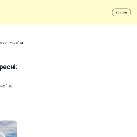
rbc.ua
теріг українців
ресні:
их "не