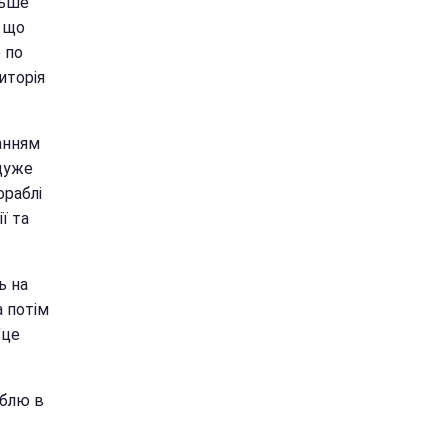
льше
, що
 по
иторія
анням
 дуже
ораблі
ї та
ь на
а потім
"це
еблю в