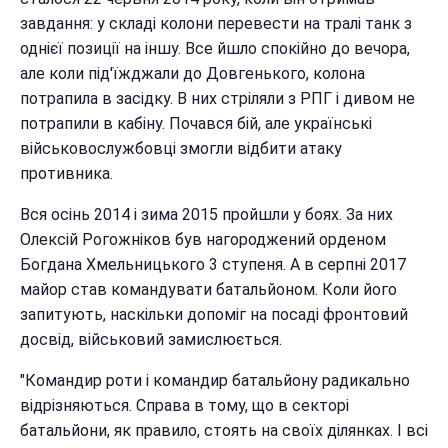
завдання: у складі колони перевести на тралі танк з
однієї позиції на іншу. Все йшло спокійно до вечора,
але коли під'їжджали до Довгенького, колона
потрапила в засідку. В них стріляли з РПГ і дивом не
потрапили в кабіну. Почався бій, але українські
військовослужбовці змогли відбити атаку
противника.
Вся осінь 2014 і зима 2015 пройшли у боях. За них
Олексій Рогожніков був нагороджений орденом
Богдана Хмельницького 3 ступеня. А в серпні 2017
майор став командувати батальйоном. Коли його
запитують, наскільки допоміг на посаді фронтовий
досвід, військовий замислюється.
"Командир роти і командир батальйону радикально
відрізняються. Справа в тому, що в секторі
батальйони, як правило, стоять на своїх ділянках. І всі