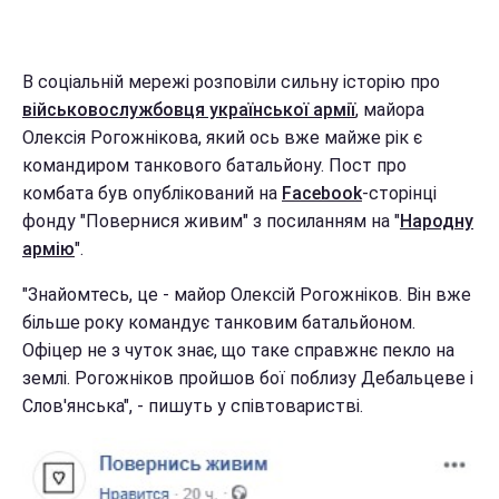
В соціальній мережі розповіли сильну історію про
військовослужбовця української армії
, майора
Олексія Рогожнікова, який ось вже майже рік є
командиром танкового батальйону. Пост про
комбата був опублікований на
Facebook
-сторінці
фонду "Повернися живим" з посиланням на "
Народну
армію
".
"Знайомтесь, це - майор Олексій Рогожніков. Він вже
більше року командує танковим батальйоном.
Офіцер не з чуток знає, що таке справжнє пекло на
землі. Рогожніков пройшов бої поблизу Дебальцеве і
Слов'янська", - пишуть у співтоваристві.