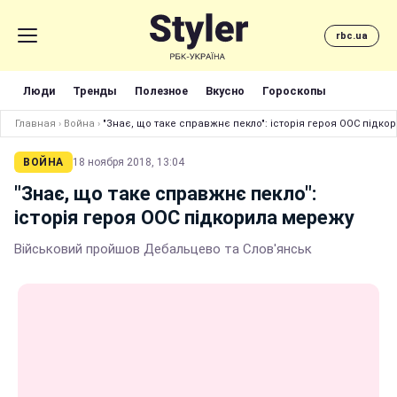
rbc.ua
Люди
Тренды
Полезное
Вкусно
Гороскопы
Главная
›
Война
›
"Знає, що таке справжнє пекло": історія героя ООС підко
ВОЙНА
18 ноября 2018, 13:04
"Знає, що таке справжнє пекло":
історія героя ООС підкорила мережу
Військовий пройшов Дебальцево та Слов'янськ