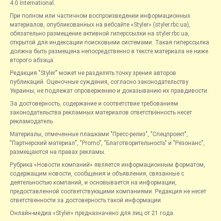
4.0 International.
При полном или частичном воспроизведении информационных
материалов, опубликованных на вебсайте «Styler» (styler.rbc.ua),
обязательно размещение активной гиперссылки на styler.rbc.ua,
открытой для индексации поисковыми системами. Такая гиперссылка
должна быть размещена непосредственно в тексте материала не ниже
второго абзаца.
Редакция "Styler" может не разделять точку зрения авторов
публикаций. Оценочные суждения, согласно законодательству
Украины, не подлежат опровержению и доказыванию их правдивости.
За достоверность, содержание и соответствие требованиям
законодательства рекламных материалов ответственность несет
рекламодатель.
Материалы, отмеченные плашками "Пресс-релиз", "Спецпроект",
"Партнерский материал", "Promo", "Благотворительность" и "Резонанс",
размещаются на правах рекламы.
Рубрика «Новости компаний» является информационным форматом,
содержащим новости, сообщения и объявления, связанные с
деятельностью компаний, и основывается на информации,
предоставленной соответствующими компаниями. Редакция не несет
ответственности за достоверность такой информации.
Онлайн-медиа «Styler» предназначено для лиц от 21 года.