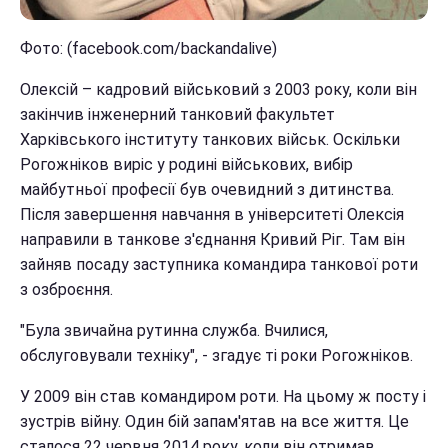
Фото: (facebook.com/backandalive)
Олексій – кадровий військовий з 2003 року, коли він
закінчив інженерний танковий факультет
Харківського інституту танкових військ. Оскільки
Рогожніков виріс у родині військових, вибір
майбутньої професії був очевидний з дитинства.
Після завершення навчання в університеті Олексія
направили в танкове з'єднання Кривий Ріг. Там він
зайняв посаду заступника командира танкової роти
з озброєння.
"Була звичайна рутинна служба. Вчилися,
обслуговували техніку", - згадує ті роки Рогожніков.
У 2009 він став командиром роти. На цьому ж посту і
зустрів війну. Один бій запам'ятав на все життя. Це
сталося 22 червня 2014 року, коли він отримав