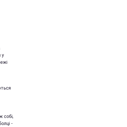
а
 у
режі
ються
ж собі,
олці -