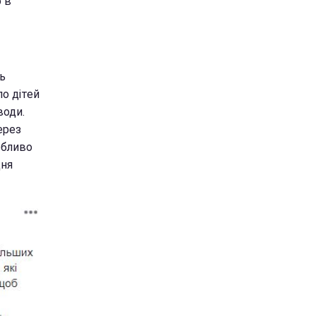
 в
ть
ло дітей
води.
ерез
обливо
дня