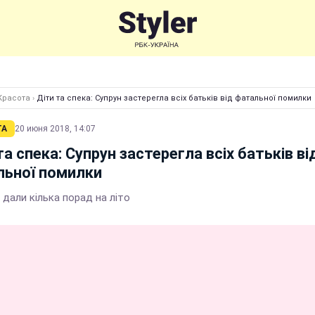
Красота
›
Діти та спека: Супрун застерегла всіх батьків від фатальної помилки
ТА
20 июня 2018, 14:07
та спека: Супрун застерегла всіх батьків ві
льної помилки
дали кілька порад на літо