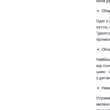
Вона да
Обир
Одяг з 
котон, 
“дихати
промен
Обов
Найбіл
від сон
шию - к
у дитин
Нама
Отрима
меланом