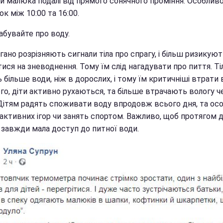
и малюка подалі від прямого сонячного проміння. Особливо
к між 10:00 та 16:00.
абувайте про воду.
гано розрізняють сигнали тіла про спрагу, і більш ризикую
ися на зневоднення. Тому їм слід нагадувати про пиття. Ті
 більше води, ніж в дорослих, і тому їм критичніші втрати 
го, діти активно рухаються, та більше втрачають вологу ч
 Дітям радять споживати воду впродовж всього дня, та ос
 активних ігор чи занять спортом. Важливо, щоб протягом 
 завжди мала доступ до питної води.