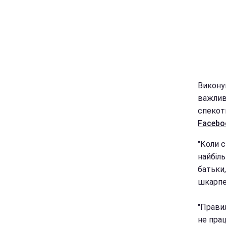
Викону
важливу
спекотн
Facebo
"Коли 
найбіль
батьки,
шкарпет
"Правил
не прац