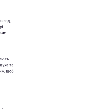
иклад,
рі
вих-
щають
вуха та
им, щоб