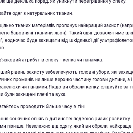
ла ще декілька порад, як уникнути перегрівання у спеку:
айте одяг з натуральних тканин.
щільно тканих матеріалів пропонує найкращий захист (напр
легкі бавовняні тканини, льон). Такий одяг дозволятиме шкі
”, водночас буде захищати від шкідливої дії ультрафіолето
ів.
’язковий атрибут в спеку - кепка чи панамка.
ьший рівень захисту забезпечують головні убори, які захи
ячних променів не лише верхню частину голови дитини, а і 
апелюхи чи панамки. Якщо ви обрали кепку, слідкуйте за т
и були захищені плечі та вуха.
гайтесь проводити більше часу в тіні.
ння сонячних опіків в дитинстві подвоює ризик розвитку
и пізніше. Незалежно від одягу, який ви обрали, найкраще