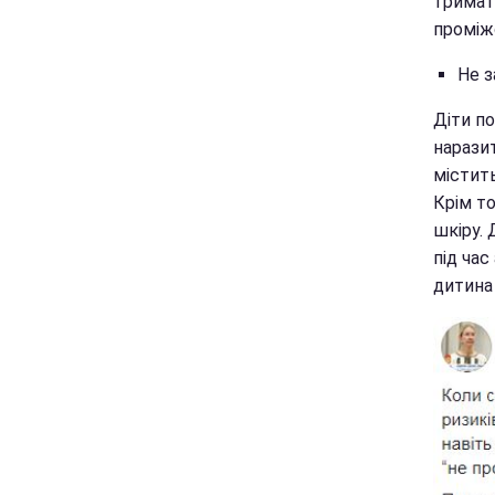
тримат
проміжо
Не з
Діти по
наразит
містить
Крім то
шкіру.
під час
дитина