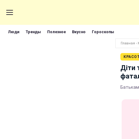
Люди
Тренды
Полезное
Вкусно
Гороскопы
Главная
›
КРАСО
Діти 
фата
Батькам 