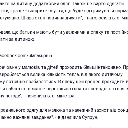
гайте на дитину додатковий одяг. Також не варто одягати
тки, краще - відкрите взуття, що буде підтримувати норм
гуляцію. Шкіра стоп повинна дихати", - наголосила в. о. мін
одала, що батьки мають бути уважними в спеку та постійн
вати за дитиною.
acebook.com/ulanasuprun
речовин у малюків та дітей проходить більш інтенсивно. П
иробляється велика кількість тепла, від якого дитячому
зму потрібно позбавлятись. В спеку цей процес проходить 
іти набагато швидше перегріваються та зневоднюються 
у погоду", - пояснила в. о. міністра.
правильного одягу для малюка та належний захист від сонц
айно важливі завдання", - відзначила Супрун.