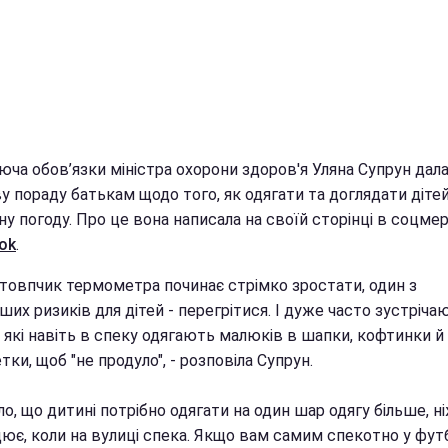
юча обов’язки міністра охорони здоров'я Уляна Супрун дал
 пораду батькам щодо того, як одягати та доглядати дітей
у погоду. Про це вона написала на своїй сторінці в соцме
ok
.
стовпчик термометра починає стрімко зростати, один з
ших ризиків для дітей - перегрітися. І дуже часто зустріча
 які навіть в спеку одягають малюків в шапки, кофтинки й
ки, щоб "не продуло", - розповіла Супрун.
о, що дитині потрібно одягати на один шар одягу більше, ні
ює, коли на вулиці спека. Якщо вам самим спекотно у футб