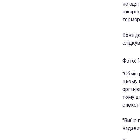
не одя
шкарпе
терморе
Вона д
слідку
Фото: f
"Обмін 
цьому в
органі
тому д
спекотн
"Вибір 
надзвич