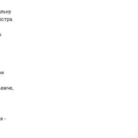
альну
істра.
о
ри
важче,
в
я -