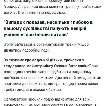
Конотопа, вандали ще й переплутали поняття
"гендеру", про який йшла мова на тренінгу, пов’язавши
його із ЛГБТ і навіть із педофілією.
"Випадок показав, наскільки глибоко в
нашому суспільстві панують невірні
уявлення про безліч питань"
Styler
зв’язався із організаторами тренінгу, щоб
дізнатись подробиці події.
За словами
громадської діячки, тренерки з
гендерного мейнстрімінгу
Оксани Затолокіної
, яка
проводила тренінг, часто подібні акти вандалізму
пов’язані із незнанням теми. Для неї цей випадок став
черговим доказом того, що про гендер і права жінок
треба говорити якомога більше.
Організатори зробили подію відкритою для всіх:
анонсували її на місцевих сайтах і в соцмережах. В