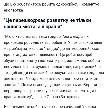
що цю роботу хтось робить одноосібно", - коментує
експертка.
"Це перешкоджає розвитку не тільки
нашого міста, а й країни"
"Мало хто знає, що таке гендер. Але є люди, які
прекрасно розуміють, що роблять. У них є чіткий план
– прив’язувати слово "гендер" до антиєвропейської
пропагандистської діяльності. Це робиться, щоб
збурити спільноту і пов'язати речі, зовсім між собою
несумісні. Це інструмент пропаганди, направлений на
те, щоб люди не знали й не розуміли, що таке гендерна
рівність, щоб люди мали із цим поняттям негативні
асоціації. Потім ці асоціації прив’язують до Європи. Це
перешкоджає розвитку не тільки нашого міста, а і
країни вцілому", - каже Оксана Затолокіна.
На її думку, це роблять ті, хто не хоче, щоб Україна