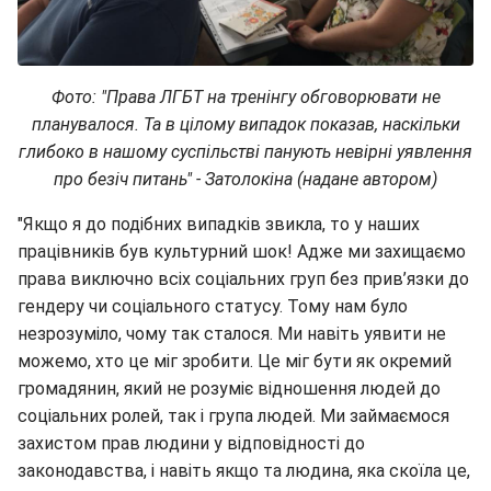
Фото: "
Права ЛГБТ на тренінгу обговорювати не
планувалося. Та в цілому випадок показав, наскільки
глибоко в нашому суспільстві панують невірні уявлення
про безіч питань" - Затолокіна (надане автором)
"Якщо я до подібних випадків звикла, то у наших
працівників був культурний шок! Адже ми захищаємо
права виключно всіх соціальних груп без прив’язки до
гендеру чи соціального статусу. Тому нам було
незрозуміло, чому так сталося. Ми навіть уявити не
можемо, хто це міг зробити. Це міг бути як окремий
громадянин, який не розуміє відношення людей до
соціальних ролей, так і група людей. Ми займаємося
захистом прав людини у відповідності до
законодавства, і навіть якщо та людина, яка скоїла це,