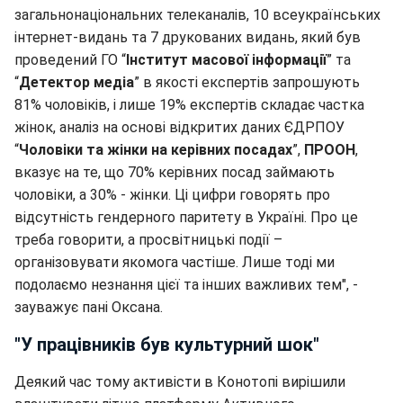
загальнонаціональних телеканалів, 10 всеукраїнських
інтернет-видань та 7 друкованих видань, який був
проведений ГО “
Інститут масової інформації
” та
“
Детектор медіа
” в якості експертів запрошують
81% чоловіків, і лише 19% експертів складає частка
жінок, аналіз на основі відкритих даних ЄДРПОУ
“
Чоловіки та жінки на керівних посадах
”,
ПРООН
,
вказує на те, що 70% керівних посад займають
чоловіки, а 30% - жінки. Ці цифри говорять про
відсутність гендерного паритету в Україні. Про це
треба говорити, а просвітницькі події –
організовувати якомога частіше. Лише тоді ми
подолаємо незнання цієї та інших важливих тем", -
зауважує пані Оксана.
"У працівників був культурний шок"
Деякий час тому активісти в Конотопі вирішили