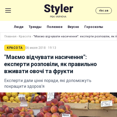
rbc.ua
Люди
Тренды
Полезное
Вкусно
Гороскопы
Главная
›
Красота
›
"Маємо відчувати насичення": експерти розповіли, як 
КРАСОТА
06 июля 2018 · 19:13
"Маємо відчувати насичення":
експерти розповіли, як правильно
вживати овочі та фрукти
Експерти дали цінні поради, які допоможуть
покращити здоров'я