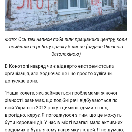
Фото: Ось такі написи побачили працівники центру, коли
прийшли на роботу зранку 5 липня (надане Оксаною
Затолокіною)
В Конотопі навряд чи є відверто екстремістська
організація, але водночас це і не просто хулігани,
допускає вона.
"Наша колега, яка займається проблемами жіночої
рівності, зазначає, що подібні речі відбуваються по
всій Україні із 2012 року, і цими людьми хтось,
вірогідно, керує. Я погоджуюся з тим, що це можуть
бути керовані дії. У нас в місті взагалі мало активних
свідомих в будь-якому напрямку людей. Я не думаю,