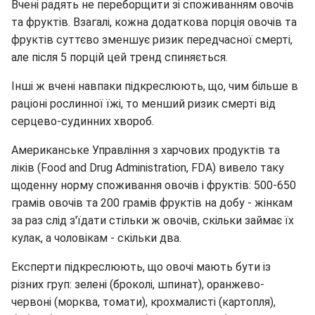
Вчені радять не переборщити зі споживанням овочів
та фруктів. Взагалі, кожна додаткова порція овочів та
фруктів суттєво зменшує ризик передчасної смерті,
але після 5 порцій цей тренд спиняється.
Інші ж вчені навпаки підкреслюють, що, чим більше в
раціоні рослинної їжі, то менший ризик смерті від
серцево-судинних хвороб.
Американське Управління з харчових продуктів та
ліків (Food and Drug Administration, FDA) вивело таку
щоденну норму споживання овочів і фруктів: 500-650
грамів овочів та 200 грамів фруктів на добу - жінкам
за раз слід з'їдати стільки ж овочів, скільки займає їх
кулак, а чоловікам - скільки два.
Експерти підкреслюють, що овочі мають бути із
різних груп: зелені (броколі, шпинат), оранжево-
червоні (морква, томати), крохмалисті (картопля),