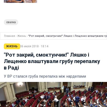
свалка
Главная
›
Жизнь
›
"Рот закрий, смоктунчик!" Ляшко і Лещенко влаштували гр
ЖИЗНЬ
06 июля 2018 · 18:14
"Рот закрий, смоктунчик!" Ляшко і
Лещенко влаштували грубу перепалку
в Раді
У ВР сталася груба перепалка між нардепами