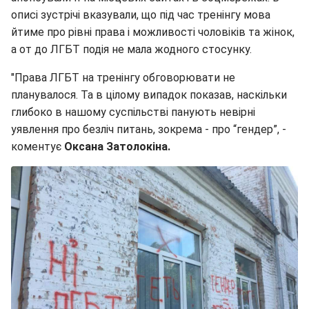
описі зустрічі вказували, що під час тренінгу мова
йтиме про рівні права і можливості чоловіків та жінок,
а от до ЛГБТ подія не мала жодного стосунку.
"Права ЛГБТ на тренінгу обговорювати не
планувалося. Та в цілому випадок показав, наскільки
глибоко в нашому суспільстві панують невірні
уявлення про безліч питань, зокрема - про “гендер”, -
коментує
Оксана Затолокіна.