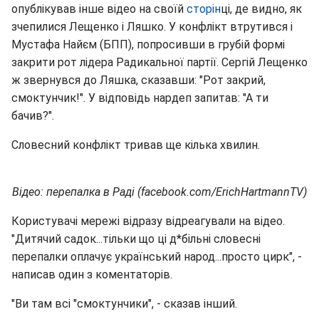
опублікував інше відео на своїй
сторін
ці, де видно, як
зчепилися Лещенко і Ляшко. У конфлікт втрутився і
Мустафа Найєм (БПП), попросивши в грубій формі
закрити рот лідера Радикальної партії. Сергій Лещенко
ж звернувся до Ляшка, сказавши: "Рот закрий,
смоктунчик!". У відповідь нардеп запитав: "А ти
бачив?".
Словесний конфлікт тривав ще кілька хвилин.
Відео: перепалка в Раді (facebook.com/ErichHartmannTV)
Користувачі мережі відразу відреагували на відео.
"Дитячий садок...тільки що ці д*більні словесні
перепалки оплачує український народ...просто цирк", -
написав один з коментаторів.
"Ви там всі "смоктунчики", - сказав інший.