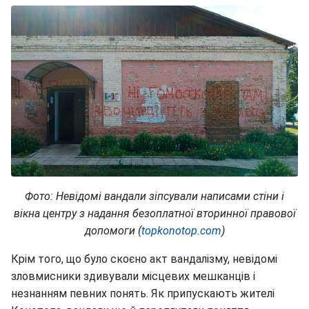
Фото: Н
евідомі вандали зіпсували написами стіни і
вікна центру з надання безоплатної вторинної правової
допомоги (
topkonotop.com
)
Крім того, що було скоєно акт вандалізму, невідомі
зловмисники здивували місцевих мешканців і
незнанням певних понять. Як припускають жителі