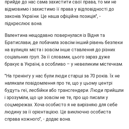
прийде до нас сама захистити свої права, то ми не
відмовимо і захистимо її права у відповідності до
законів України. Це наша офіційна позиція", -
підкреслює вона.
Валентина нещодавно повернулася із Відня та
Братислави, де побачила зовсім інший рівень безпеки
на вулицях міста і зовсім інше ставлення до різних
соціальних груп. За її словами, цього зараз дуже
бракує в Україні, а особливо – у невеликим містечкам.
"На тренінгу у нас були люди старші за 70 років. Їх не
налякали повідомлення про те, що у цьому центрі
будуть геї, лесбійки або трансгендери. Люди прийшли
і зрозуміли, що це зовсім не те, про що писали у
соцмережах. Хоча особисто я не вирізняю для себе
людину за її орієнтацією. Це виключно особиста
справа кожного", - додає вона.