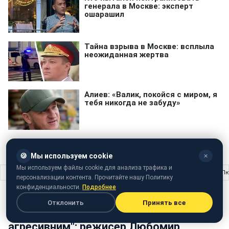
🍪
Мы используем cookie
✕
Мы используем файлы cookie для анализа трафика и
Главная
›
Кино и ТВ
›
"У Голлівуді треба бути трохи агресивним": режисер 
персонализации контента. Прочитайте нашу Политику
конфиденциальности.
Подробнее
КИНО И ТВ
06 июля 2018 · 18:05
Отклонить
Принять все
"У Голлівуді треба бути трохи
агресивним": режисер Любомир