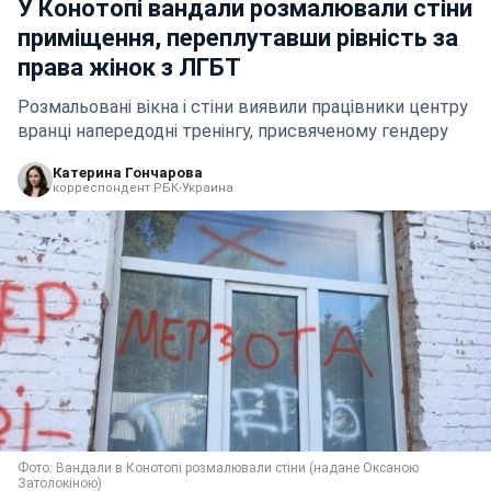
У Конотопі вандали розмалювали стіни
приміщення, переплутавши рівність за
права жінок з ЛГБТ
Розмальовані вікна і стіни виявили працівники центру
вранці напередодні тренінгу, присвяченому гендеру
Катерина Гончарова
корреспондент РБК-Украина
Фото: Вандали в Конотопі розмалювали стіни (надане Оксаною
Затолокіною)