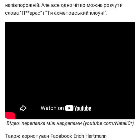
напівпорожній. Але все одно чітко можна розчути
слова "П**арас" і "Ти ахметовський клоун!".
Відео: перепалка між нардепами (youtube.com/NataliCr)
Також користувач Facebook Erich Hartmann