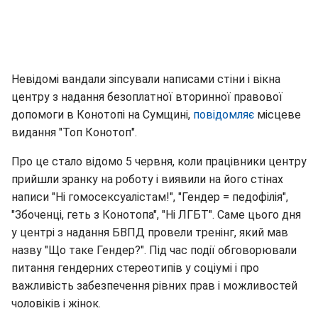
Невідомі вандали зіпсували написами стіни і вікна
центру з надання безоплатної вторинної правової
допомоги в Конотопі на Сумщині,
повідомляє
місцеве
видання "Топ Конотоп".
Про це стало відомо 5 червня, коли працівники центру
прийшли зранку на роботу і виявили на його стінах
написи "Ні гомосексуалістам!", "Гендер = педофілія",
"Збоченці, геть з Конотопа", "Ні ЛГБТ". Саме цього дня
у центрі з надання БВПД провели тренінг, який мав
назву "Що таке Гендер?". Під час події обговорювали
питання гендерних стереотипів у соціумі і про
важливість забезпечення рівних прав і можливостей
чоловіків і жінок.