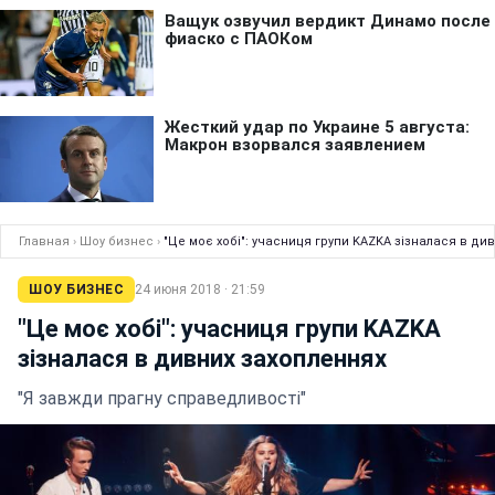
Главная
›
Шоу бизнес
›
"Це моє хобі": учасниця групи KAZKA зізналася в ди
ШОУ БИЗНЕС
24 июня 2018 · 21:59
"Це моє хобі": учасниця групи KAZKA
зізналася в дивних захопленнях
"Я завжди прагну справедливості"