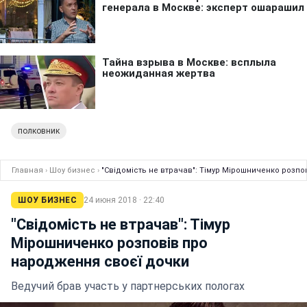
полковник
Главная
›
Шоу бизнес
›
"Свідомість не втрачав": Тімур Мірошниченко розп
ШОУ БИЗНЕС
24 июня 2018 · 22:40
"Свідомість не втрачав": Тімур
Мірошниченко розповів про
народження своєї дочки
Ведучий брав участь у партнерських пологах