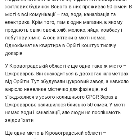
житлових будинки. Всього в них проживає 60 сімей. В
місті є всі комунікації – газ, вода, каналізація та
електрика. Крім того, там є один магазин, в якому
продають свіжі овочі, хліб, молоко, яйця, ковбасу і
побутову хімію. А ось аптеки в місті немає.
Однокімнатна квартира в Орбіті коштує тисячу
доларів.
У Кіровоградській області є ще одне таке ж місто –
Цукроваров. Він знаходиться в двохстах кілометрах
від Орбіти. Тут збудували цукровий завод, а навколо
вирісло невелике містечко для фахівців, які
з'їжджалися з усього колишнього СРСР. Зараз в
Цукроварове залишилося близько 50 сімей. У місті
немає води і каналізації, але люди не поспішають
звідси їхати.
Ще одне місто в Кіровоградській області –