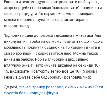
Експерти рекомендують контролювати свій пульс і,
якщо серцебиття починає "зашкалювати" - припиняти
фізичні процедури. Як варіант – замість присідань
можна використовувати нахили вліво-вправо,
вперед-назад.
"Відновити сили допоможе і дихальна гімнастика. Але
виконувати її треба на свіжому повітрі, так що, якщо є
можливість покинути будинок на 15 хвилин і вийти в
сквер або парк – скористайтеся нею. Можна також
вийти на балкон. Робіть глибокий вдих, сильно
втягуючи живіт і затримуйте дихання на секунди 10-
15, видихайте. Повторіть тепер все це 10-15 разів і
знову відчуєте себе бадьорим", - розповіла лікар.
До речі,
фітнес-тренер розповіла, скільки можна з'їсти
фруктів без шкоди для фігури.