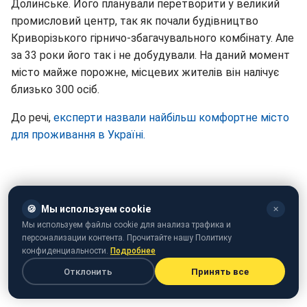
Долинське. Його планували перетворити у великий
промисловий центр, так як почали будівництво
Криворізького гірничо-збагачувального комбінату. Але
за 33 роки його так і не добудували. На даний момент
місто майже порожне, місцевих жителів він налічує
близько 300 осіб.
До речі,
експерти назвали найбільш комфортне місто
для проживання в Україні.
🍪
Мы используем cookie
✕
Мы используем файлы cookie для анализа трафика и
персонализации контента. Прочитайте нашу Политику
конфиденциальности.
Подробнее
Отклонить
Принять все