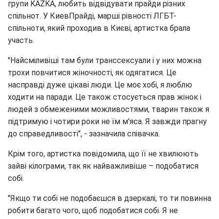
групи KAZKA, любить відвідувати прайди різних
спільнот. У КиевПрайді, марші рівності ЛГБТ-
спільноти, який проходив в Києві, артистка брала
участь.
"Найсміливіші там були транссексуали і у них можна
трохи повчитися жіночності, як одягатися. Це
насправді дуже цікаві люди. Це моє хобі, я люблю
ходити на паради. Це також стосується прав жінок і
людей з обмеженими можливостями, тварин також я
підтримую і чотири роки не їм м'яса. Я завжди прагну
до справедливості", - зазначила співачка.
Крім того, артистка повідомила, що її не хвилюють
зайві кілограми, так як найважливіше – подобатися
собі.
"Якщо ти собі не подобаєшся в дзеркалі, то ти повинна
робити багато чого, щоб подобатися собі. Я не