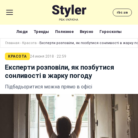
rbc.ua
Люди
Тренды
Полезное
Вкусно
Гороскопы
Главная
›
Красота
›
Експерти розповіли, як позбутися сонливості в жарку п
КРАСОТА
24 июня 2018 · 22:59
Експерти розповіли, як позбутися
сонливості в жарку погоду
Підбадьоритися можна прямо в офісі