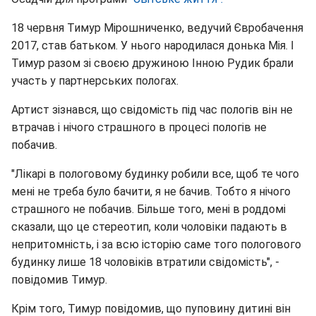
18 червня Тимур Мірошниченко, ведучий Євробачення
2017, став батьком. У нього народилася донька Мія. І
Тимур разом зі своєю дружиною Інною Рудик брали
участь у партнерських пологах.
Артист зізнався, що свідомість під час пологів він не
втрачав і нічого страшного в процесі пологів не
побачив.
"Лікарі в пологовому будинку робили все, щоб те чого
мені не треба було бачити, я не бачив. Тобто я нічого
страшного не побачив. Більше того, мені в роддомі
сказали, що це стереотип, коли чоловіки падають в
непритомність, і за всю історію саме того пологового
будинку лише 18 чоловіків втратили свідомість", -
повідомив Тимур.
Крім того, Тимур повідомив, що пуповину дитині він