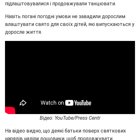
підлаштовувалися і продовжували танцювати.
Навіть погані погодні умови не завадили дорослим
влаштувати свято для своїх дітей, які випускаються у
доросле життя.
Відео: YouTube/Press Centr
На відео видно, що деякі батьки поверх святкових
нарядів наділи дощовики, щоб продовжувати