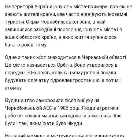
На території України існують міста-примари, про які не
знають жителі країни, але часто відвідують іноземні
туристи. Окрім Чорнобильської зони, в якій
залишилися занедбані поселення, існують міста і в
інших областях країни, в яких життя зупинилося
багато років тому.
Одне з таких міст знаходиться в Черкаській області.
Це місто називається Орбіта. Воно утворилося в
середині 70-х років, коли в цьому регіоні почали
будувати спочатку гідроелектростанцію, а потім і
атомну.
Будівництво заморозили після вибуху на
Чорнобильській АЕС в 1986 році. Люди втратили
роботу і почали масово виїжджати з містечка. Але
були і такі, яким їхати було нікуди.
На даний момент в містечку є два п'ятиповерхових