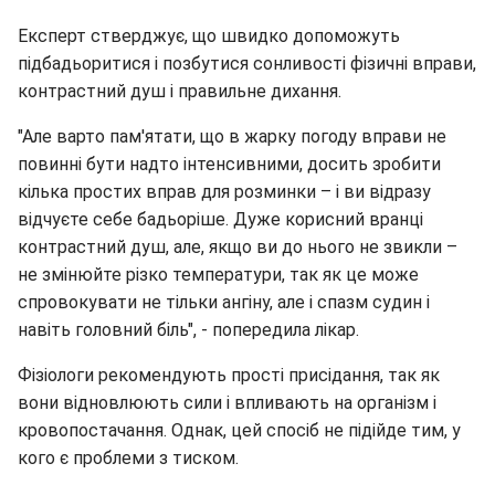
Експерт стверджує, що швидко допоможуть
підбадьоритися і позбутися сонливості фізичні вправи,
контрастний душ і правильне дихання.
"Але варто пам'ятати, що в жарку погоду вправи не
повинні бути надто інтенсивними, досить зробити
кілька простих вправ для розминки – і ви відразу
відчуєте себе бадьоріше. Дуже корисний вранці
контрастний душ, але, якщо ви до нього не звикли –
не змінюйте різко температури, так як це може
спровокувати не тільки ангіну, але і спазм судин і
навіть головний біль", - попередила лікар.
Фізіологи рекомендують прості присідання, так як
вони відновлюють сили і впливають на організм і
кровопостачання. Однак, цей спосіб не підійде тим, у
кого є проблеми з тиском.