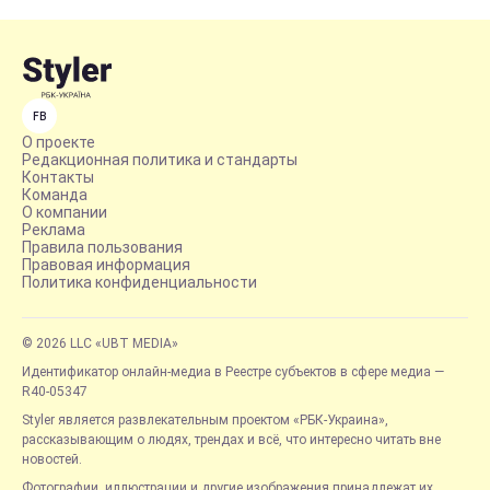
FB
О проекте
Редакционная политика и стандарты
Контакты
Команда
О компании
Реклама
Правила пользования
Правовая информация
Политика конфиденциальности
© 2026 LLC «UBT MEDIA»
Идентификатор онлайн-медиа в Реестре субъектов в сфере медиа —
R40-05347
Styler является развлекательным проектом «РБК-Украина»,
рассказывающим о людях, трендах и всё, что интересно читать вне
новостей.
Фотографии, иллюстрации и другие изображения принадлежат их