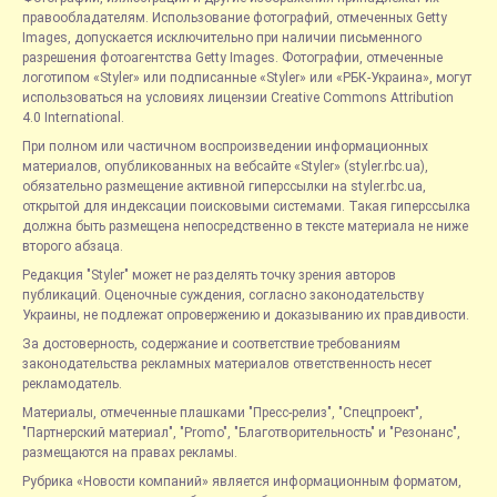
правообладателям. Использование фотографий, отмеченных Getty
Images, допускается исключительно при наличии письменного
разрешения фотоагентства Getty Images. Фотографии, отмеченные
логотипом «Styler» или подписанные «Styler» или «РБК-Украина», могут
использоваться на условиях лицензии Creative Commons Attribution
4.0 International.
При полном или частичном воспроизведении информационных
материалов, опубликованных на вебсайте «Styler» (styler.rbc.ua),
обязательно размещение активной гиперссылки на styler.rbc.ua,
открытой для индексации поисковыми системами. Такая гиперссылка
должна быть размещена непосредственно в тексте материала не ниже
второго абзаца.
Редакция "Styler" может не разделять точку зрения авторов
публикаций. Оценочные суждения, согласно законодательству
Украины, не подлежат опровержению и доказыванию их правдивости.
За достоверность, содержание и соответствие требованиям
законодательства рекламных материалов ответственность несет
рекламодатель.
Материалы, отмеченные плашками "Пресс-релиз", "Спецпроект",
"Партнерский материал", "Promo", "Благотворительность" и "Резонанс",
размещаются на правах рекламы.
Рубрика «Новости компаний» является информационным форматом,