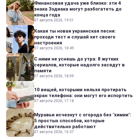
Финансовая удача уже близко: эти 4
знака Зодиака могут разбогатеть до
конца года
07 августа 2026, 19:51
Какая ты новая украинская песня:
проходи тест и слушай хит своего
настроения
07 августа 2026, 18:49
С ними не уснешь до утра: 8 жутких
сериалов, которые надолго засядут в
памяти
07 августа 2026, 18:09
10 вещей, которыми нельзя протирать
экран телефона: они могут его испортить
07 августа 2026, 17:18
Муравьи исчезнут с огорода без "химии":
5 простых способов, которые
действительно работают
07 августа 2026, 16:37