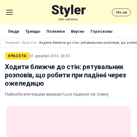
rbc.ua
Люди
Тренды
Полезное
Вкусно
Гороскопы
Главная
›
Красота
›
Ходити ближче до стін: рятувальник розповів, що роби
КРАСОТА
01 декабря 2016, 08:53
Ходити ближче до стін: рятувальник
розповів, що робити при падінні через
ожеледицю
Найнебезпечнішим вважається падіння на спину