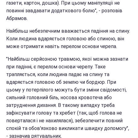
газети, картон, дошка). При цьому манiпуляцiї не
повиннi завдавати додаткового болю", - розповів
Абрамов.
Найбільш небезпечним вважається падіння на спину.
Коли людина вдаряється головою або спиною, він
може отримати навіть перелом основи черепа.
"Найбiльш серйозною травмою, якої можна зазнати
при падiннi, є перелом основи черепу. Таке
трапляється, коли людина падає на спину та
вдаряється головою об землю чи бордюр. При
цьому у потерпiлого можуть бути змiни свiдомостi,
сильний головний бiль, носова кровотеча або
затруднення дихання. В такому випадку треба
зафiксувати голову та хребет (так, щоб голова не
поверталася i не нахилялася), зебезпечити повний
спокiй та обов'язково викликати швидку допомогу",
- зазначив рятувальник.