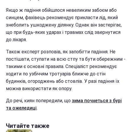
Якщо ж падіння обійшлося невеликим забоєм або
синцем, фахівець рекомендує прикласти лід, який
знеболить ушкоджену ділянку. Однак він застерігає,
що при будь-яких ударах і травмах слід звернутися
до лікаря.
Також експерт розповів, як запобігти падіння. Не
постішати, ступати на всю стпу та бути обережним -
такими є основні правила. Спеціаліст рекомендує
ходити по узбіччям тротуарів ближче до стін
будинків, огороджень або стовпів. У разі падіння їх
можна використати як опору.
До речі, киян попередили, що
зима почнеться з бурі
та ожеледиці
.
Читайте также