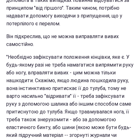
допомога в таких випадках повинна відбуватися за
принципом "від гіршого". Таким чином, потрібно
надавати допомогу виходячи з припущення, що у
потерпілого є перелом.
Він підкреслив, що не можна виправляти вивих
самостійно.
"Необхідно зафіксувати положення кінцівки, яке є. У
будь-якому разі не треба намагатися випрямити руку
або ногу, вправляти вивих - цим можна тільки
нашкодити. Скажімо, якщо людина пошкодила руку,
вона інстинктивно притискає її до тулуба, тому не
варто насильно "відривати" її - треба зафіксувати
руку з допомогою шалика або іншим способом саме
притиснутою до тулуба. Якщо травмувалася нога, її
треба також знерухомити - або за допомогою
еластичного бинту, або шини (якою може бути будь-
який пiдручний матерiал -- згорнутi журнали чи