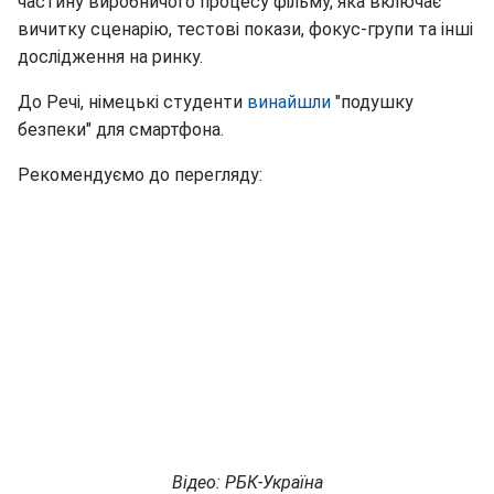
частину виробничого процесу фільму, яка включає
вичитку сценарію, тестові покази, фокус-групи та інші
дослідження на ринку.
До Речі, німецькі студенти
в
инайшли
"подушку
безпеки" для смартфона.
Рекомендуємо до перегляду:
Відео: РБК-Україна