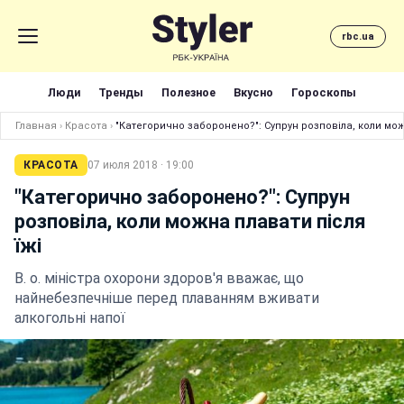
rbc.ua
Люди
Тренды
Полезное
Вкусно
Гороскопы
Главная
›
Красота
›
"Категорично заборонено?": Супрун розповіла, коли мож
КРАСОТА
07 июля 2018 · 19:00
"Категорично заборонено?": Супрун
розповіла, коли можна плавати після
їжі
В. о. міністра охорони здоров'я вважає, що
найнебезпечніше перед плаванням вживати
алкогольні напої