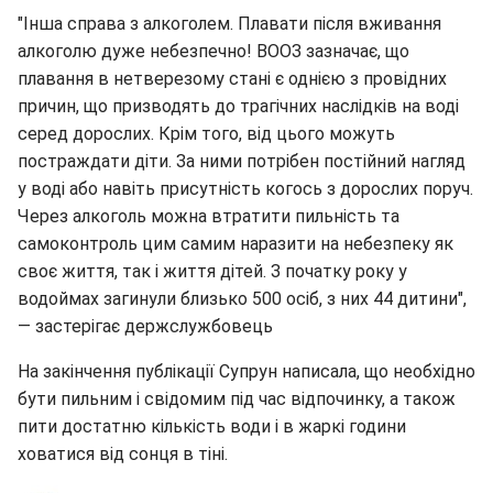
"Інша справа з алкоголем. Плавати після вживання
алкоголю дуже небезпечно! ВООЗ зазначає, що
плавання в нетверезому стані є однією з провідних
причин, що призводять до трагічних наслідків на воді
серед дорослих. Крім того, від цього можуть
постраждати діти. За ними потрібен постійний нагляд
у воді або навіть присутність когось з дорослих поруч.
Через алкоголь можна втратити пильність та
самоконтроль цим самим наразити на небезпеку як
своє життя, так і життя дітей. З початку року у
водоймах загинули близько 500 осіб, з них 44 дитини",
— застерігає держслужбовець
На закінчення публікації Супрун написала, що необхідно
бути пильним і свідомим під час відпочинку, а також
пити достатню кількість води і в жаркі години
ховатися від сонця в тіні.