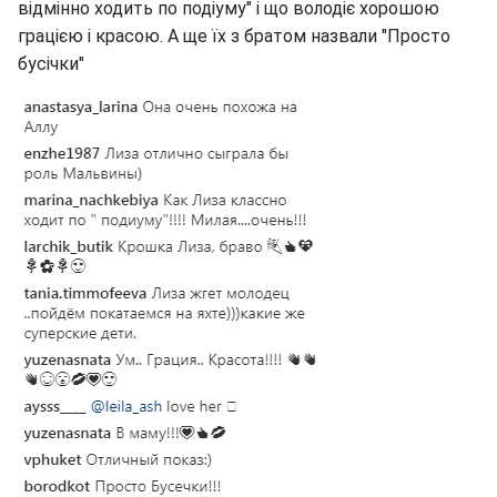
відмінно ходить по подіуму" і що володіє хорошою
грацією і красою. А ще їх з братом назвали "Просто
бусічки"