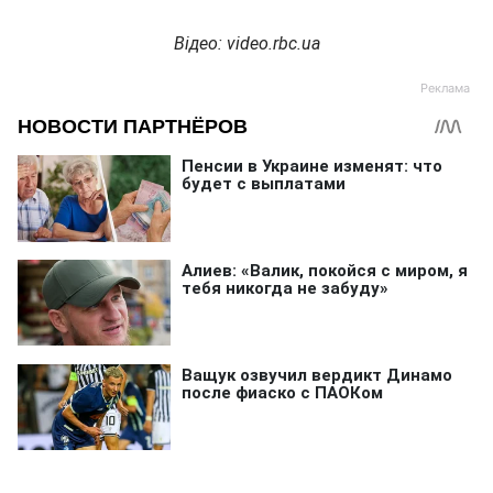
Відео: video.rbc.ua