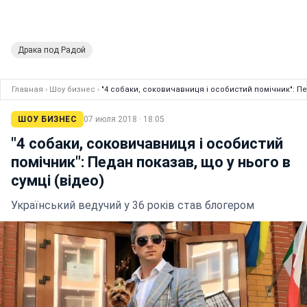
Драка под Радой
Главная
›
Шоу бизнес
›
"4 собаки, соковичавниця і особистий помічник": Пе
ШОУ БИЗНЕС
07 июля 2018 · 18:05
"4 собаки, соковичавниця і особистий
помічник": Педан показав, що у нього в
сумці (відео)
Український ведучий у 36 років став блогером