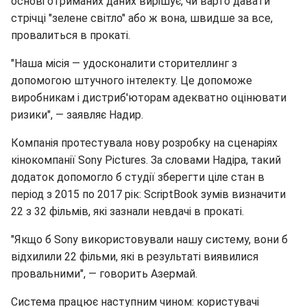
основі отриманих даних вирішує, чи варто давати
стрічці "зелене світло" або ж вона, швидше за все,
провалиться в прокаті.
"Наша місія — удосконалити сторителлинг з
допомогою штучного інтелекту. Це допоможе
виробникам і дистриб'юторам адекватно оцінювати
ризики", — заявляє Надир.
Компанія протестувала нову розробку на сценаріях
кінокомпанії Sony Pictures. За словами Надіра, такий
додаток допомогло б студії зберегти ціле стан в
період з 2015 по 2017 рік: ScriptBook зумів визначити
22 з 32 фільмів, які зазнали невдачі в прокаті.
"Якщо б Sony використовували нашу систему, вони б
відхилили 22 фільми, які в результаті виявилися
провальними", — говорить Азермай.
Система працює наступним чином: користувачі