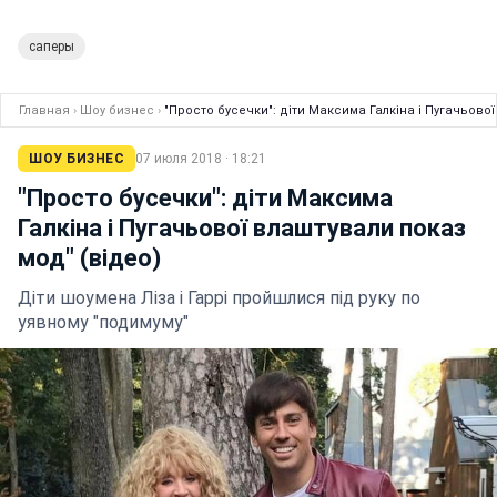
саперы
Главная
›
Шоу бизнес
›
"Просто бусечки": діти Максима Галкіна і Пугачьової
ШОУ БИЗНЕС
07 июля 2018 · 18:21
"Просто бусечки": діти Максима
Галкіна і Пугачьової влаштували показ
мод" (відео)
Діти шоумена Ліза і Гаррі пройшлися під руку по
уявному "подимуму"