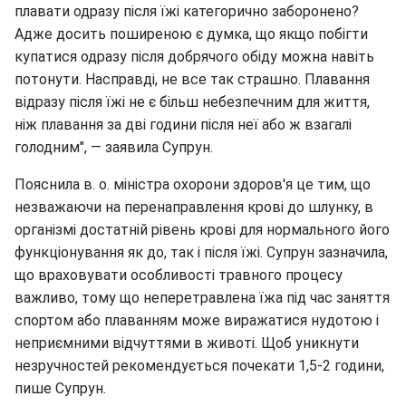
плавати одразу після їжі категорично заборонено?
Адже досить поширеною є думка, що якщо побігти
купатися одразу після добрячого обіду можна навіть
потонути. Насправді, не все так страшно. Плавання
відразу після їжі не є більш небезпечним для життя,
ніж плавання за дві години після неї або ж взагалі
голодним", — заявила Супрун.
Пояснила в. о. міністра охорони здоров'я це тим, що
незважаючи на перенаправлення крові до шлунку, в
організмі достатній рівень крові для нормального його
функціонування як до, так і після їжі. Супрун зазначила,
що враховувати особливості травного процесу
важливо, тому що неперетравлена їжа під час заняття
спортом або плаванням може виражатися нудотою і
неприємними відчуттями в животі. Щоб уникнути
незручностей рекомендується почекати 1,5-2 години,
пише Супрун.