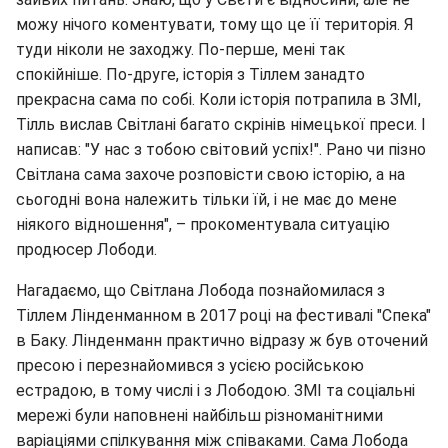
можу нічого коментувати, тому що це її територія. Я
туди ніколи не заходжу. По-перше, мені так
спокійніше. По-друге, історія з Тіллем занадто
прекрасна сама по собі. Коли історія потрапила в ЗМІ,
Тілль вислав Світлані багато скрінів німецької преси. І
написав: "У нас з тобою світовий успіх!". Рано чи пізно
Світлана сама захоче розповісти свою історію, а на
сьогодні вона належить тільки їй, і не має до мене
ніякого відношення", – прокоментувала ситуацію
продюсер Лободи.
Нагадаємо, що Світлана Лобода познайомилася з
Тіллем Лінденманном в 2017 році на фестивалі "Спека"
в Баку. Лінденманн практично відразу ж був оточений
пресою і перезнайомився з усією російською
естрадою, в тому числі і з Лободою. ЗМІ та соціальні
мережі були наповнені найбільш різноманітними
варіаціями спілкування між співаками. Сама Лобода