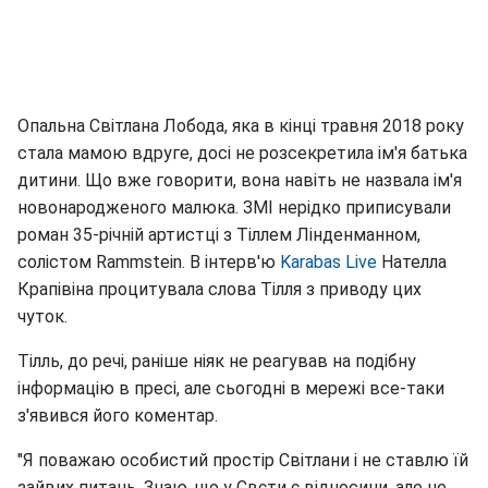
Опальна Світлана Лобода, яка в кінці травня 2018 року
стала мамою вдруге, досі не розсекретила ім'я батька
дитини. Що вже говорити, вона навіть не назвала ім'я
новонародженого малюка. ЗМІ нерідко приписували
роман 35-річній артистці з Тіллем Лінденманном,
солістом Rammstein. В інтерв'ю
Karabas Live
Нателла
Крапівіна процитувала слова Тілля з приводу цих
чуток.
Тілль, до речі, раніше ніяк не реагував на подібну
інформацію в пресі, але сьогодні в мережі все-таки
з'явився його коментар.
"Я поважаю особистий простір Світлани і не ставлю їй
зайвих питань. Знаю, що у Свєти є відносини, але не