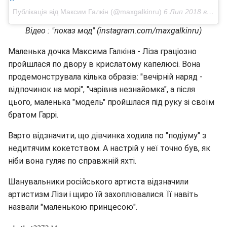
Публікація від Максим Галкін (@maxgalkinru)
6 Лип 2018 в 8:21 PDT
Відео : "показ мод" (instagram.com/maxgalkinru)
Маленька дочка Максима Галкіна - Ліза граціозно
пройшлася по двору в крислатому капелюсі. Вона
продемонструвала кілька образів: "вечірній наряд -
відпочинок на морі", "чарівна незнайомка", а після
цього, маленька "модель" пройшлася під руку зі своїм
братом Гаррі.
Варто відзначити, що дівчинка ходила по "подіуму" з
недитячим кокетством. А настрій у неї точно був, як
ніби вона гуляє по справжній яхті.
Шанувальники російського артиста відзначили
артистизм Лізи і щиро їй захоплювалися. Її навіть
назвали "маленькою принцесою".