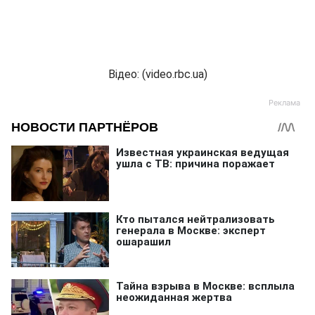
Відео: (video.rbc.ua)