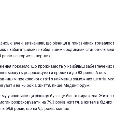
нські вчені визначили, що різниця в показниках тривалост
між найбагатшими і найбіднішими родинами становила ма
0 років на користь перших.
ження показало, що проживають у найбільш забезпечених
нки можуть розраховувати прожити до 83 років. А ось
авницям прекрасної статі з найменш заможних штатів м
овувати на 76 років життя, пише МедикФорум.
му у чоловіків ця різниця була ще більш виражена. Жителі 
огли розраховувати на 79,3 років життя, а жителів бідних 
на 69,8 років, що на 9,5 років менше.