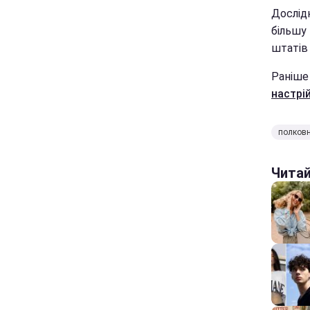
Дослід
більшу
штатів
Раніше
настрі
полков
Чита