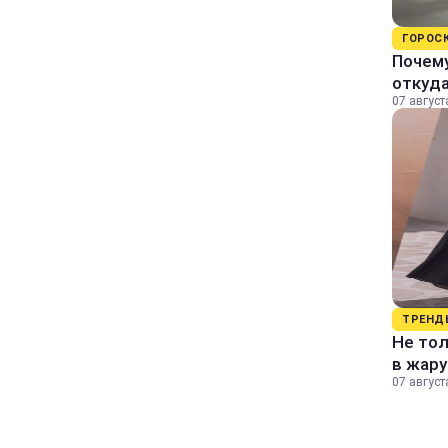
ГОРОС
Почему
откуда
07 август
ТРЕНД
Не тол
в жару
07 август