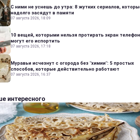
С ними не уснешь до утра: 8 жутких сериалов, которы
надолго засядут в памяти
07 августа 2026, 18:09
10 вещей, которыми нельзя протирать экран телефон
могут его испортить
07 августа 2026, 17:18
Муравьи исчезнут с огорода без "химии": 5 простых
способов, которые действительно работают
07 августа 2026, 16:37
е интересного