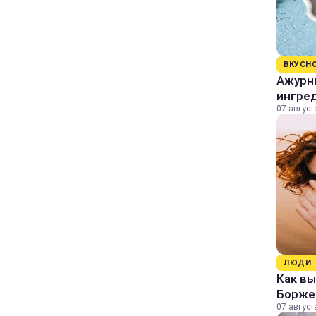
ВКУСН
Ажурны
ингре
07 август
ЛЮДИ
Как в
Борже
07 август