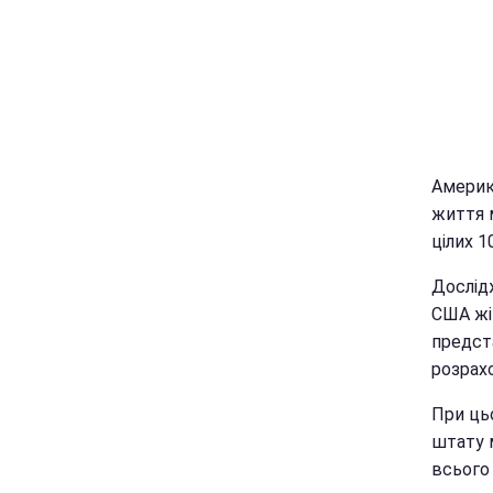
Америка
життя 
цілих 1
Дослід
США жі
предст
розрах
При цьо
штату м
всього 