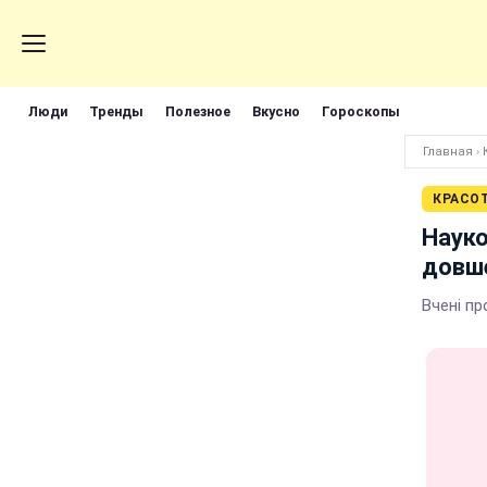
Люди
Тренды
Полезное
Вкусно
Гороскопы
Главная
›
КРАСО
Науко
довше
Вчені пр