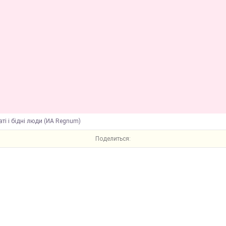
аті і бідні люди (ИА Regnum)
Поделиться: