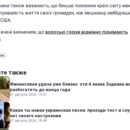
ники також вважають, що більше половини країн світу ма
 тривалість життя своїх громадян, ніж мешканці найбідніш
 США.
 вчені визначили, що
волоські горіхи відмінно піднімають
й
.
ник
йте также
Финансовая удача уже близко: эти 4 знака Зодиака м
разбогатеть до конца года
07 августа 2026, 19:51
Какая ты новая украинская песня: проходи тест и сл
хит своего настроения
07 августа 2026, 18:49