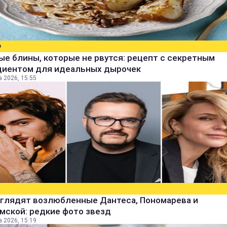
О
е блины, которые не рвутся: рецепт с секретным
диентом для идеальных дырочек
а 2026, 15:55
ыглядят возлюбленные Дантеса, Пономарева и
мской: редкие фото звезд
а 2026, 15:19