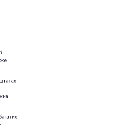
і
йже
 штатах
ожна
багатих
-