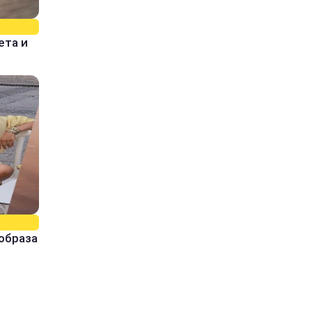
ета и
образа