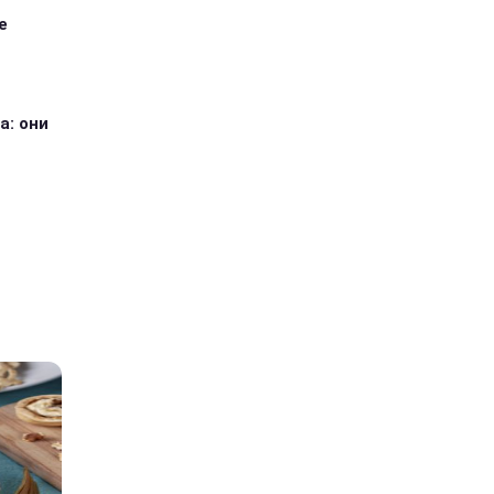
е
а: они