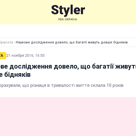
Красота
›
Наукове дослідження довело, що багатії живуть довше бідняків
ТА
21 ноября 2016, 16:50
ве дослідження довело, що багатії живут
 бідняків
орахували, що різниця в тривалості життя склала 10 років