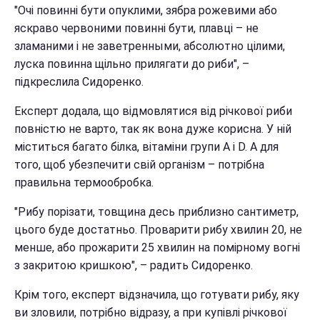
"Очі повинні бути опуклими, зябра рожевими або
яскраво червоними повинні бути, плавці – не
зламаними і не заветренными, абсолютно цілими,
луска повинна щільно прилягати до риби", –
підкреслила Сидоренко.
Експерт додала, що відмовлятися від річкової риби
повністю не варто, так як вона дуже корисна. У ній
міститься багато білка, вітаміни групи A і D. А для
того, щоб убезпечити свій організм – потрібна
правильна термообробка.
"Рибу порізати, товщина десь приблизно сантиметр,
цього буде достатньо. Проварити рибу хвилин 20, не
менше, або прожарити 25 хвилин на помірному вогні
з закритою кришкою", – радить Сидоренко.
Крім того, експерт відзначила, що готувати рибу, яку
ви зловили, потрібно відразу, а при купівлі річкової