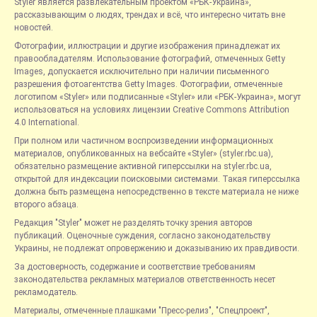
Styler является развлекательным проектом «РБК-Украина»,
рассказывающим о людях, трендах и всё, что интересно читать вне
новостей.
Фотографии, иллюстрации и другие изображения принадлежат их
правообладателям. Использование фотографий, отмеченных Getty
Images, допускается исключительно при наличии письменного
разрешения фотоагентства Getty Images. Фотографии, отмеченные
логотипом «Styler» или подписанные «Styler» или «РБК-Украина», могут
использоваться на условиях лицензии Creative Commons Attribution
4.0 International.
При полном или частичном воспроизведении информационных
материалов, опубликованных на вебсайте «Styler» (styler.rbc.ua),
обязательно размещение активной гиперссылки на styler.rbc.ua,
открытой для индексации поисковыми системами. Такая гиперссылка
должна быть размещена непосредственно в тексте материала не ниже
второго абзаца.
Редакция "Styler" может не разделять точку зрения авторов
публикаций. Оценочные суждения, согласно законодательству
Украины, не подлежат опровержению и доказыванию их правдивости.
За достоверность, содержание и соответствие требованиям
законодательства рекламных материалов ответственность несет
рекламодатель.
Материалы, отмеченные плашками "Пресс-релиз", "Спецпроект",