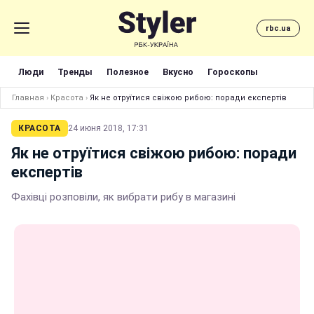
rbc.ua
Люди
Тренды
Полезное
Вкусно
Гороскопы
Главная
›
Красота
›
Як не отруїтися свіжою рибою: поради експертів
КРАСОТА
24 июня 2018, 17:31
Як не отруїтися свіжою рибою: поради
експертів
Фахівці розповіли, як вибрати рибу в магазині