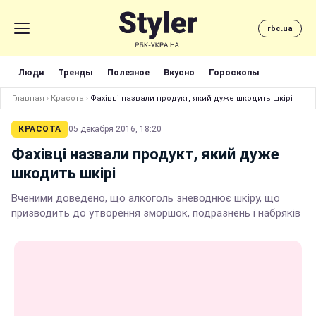
rbc.ua
Люди
Тренды
Полезное
Вкусно
Гороскопы
Главная
›
Красота
›
Фахівці назвали продукт, який дуже шкодить шкірі
КРАСОТА
05 декабря 2016, 18:20
Фахівці назвали продукт, який дуже
шкодить шкірі
Вченими доведено, що алкоголь зневоднює шкіру, що
призводить до утворення зморшок, подразнень і набряків