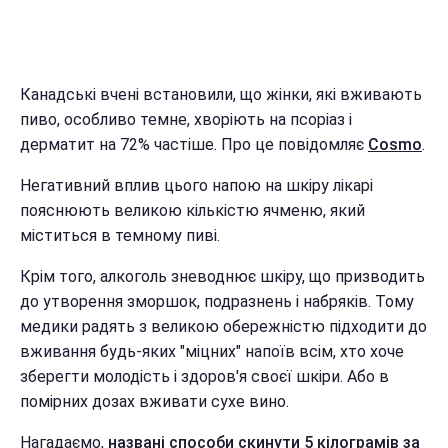
Канадські вчені встановили, що жінки, які вживають
пиво, особливо темне, хворіють на псоріаз і
дерматит на 72% частіше. Про це повідомляє
Cosmo
.
Негативний вплив цього напою на шкіру лікарі
пояснюють великою кількістю ячменю, який
міститься в темному пиві.
Крім того, алкоголь зневоднює шкіру, що призводить
до утворення зморшок, подразнень і набряків. Тому
медики радять з великою обережністю підходити до
вживання будь-яких "міцних" напоїв всім, хто хоче
зберегти молодість і здоров'я своєї шкіри. Або в
помірних дозах вживати сухе вино.
Нагадаємо,
названі способи скинути 5 кілограмів за