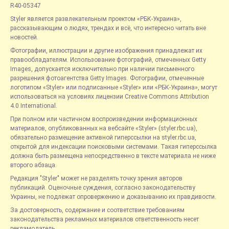
R40-05347
Styler является развлекательным проектом «РБК-Украина»,
рассказывающим о людях, трендах и всё, что интересно читать вне
новостей.
Фотографии, иллюстрации и другие изображения принадлежат их
правообладателям. Использование фотографий, отмеченных Getty
Images, допускается исключительно при наличии письменного
разрешения фотоагентства Getty Images. Фотографии, отмеченные
логотипом «Styler» или подписанные «Styler» или «РБК-Украина», могут
использоваться на условиях лицензии Creative Commons Attribution
4.0 International.
При полном или частичном воспроизведении информационных
материалов, опубликованных на вебсайте «Styler» (styler.rbc.ua),
обязательно размещение активной гиперссылки на styler.rbc.ua,
открытой для индексации поисковыми системами. Такая гиперссылка
должна быть размещена непосредственно в тексте материала не ниже
второго абзаца.
Редакция "Styler" может не разделять точку зрения авторов
публикаций. Оценочные суждения, согласно законодательству
Украины, не подлежат опровержению и доказыванию их правдивости.
За достоверность, содержание и соответствие требованиям
законодательства рекламных материалов ответственность несет
рекламодатель.