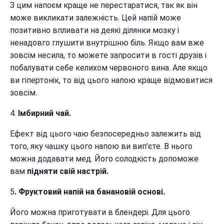
З цим напоєм краще не перестаратися, так як він
може викликати залежність. Цей напій може
позитивно впливати на деякі ділянки мозку і
ненадовго глушити внутрішню біль. Якщо вам вже
зовсім несила, то можете запросити в гості друзів і
побалувати себе келихом червоного вина. Але якщо
ви гіпертонік, то від цього напою краще відмовитися
зовсім.
4.
Імбирний чай.
Ефект від цього чаю безпосередньо залежить від
того, яку чашку цього напою ви вип'єте. В нього
можна додавати мед. Його солодкість допоможе
вам
підняти свій настрій.
5
. Фруктовий напій на банановій основі.
Його можна приготувати в блендері. Для цього