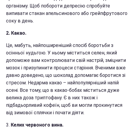
організму. Щоб побороти депресію спробуйте
випивати стакан апельсинового або грейпфрутового
соку в день.
2. Какао.
Це, мабуть, найпоширеніший спосіб боротьби з
осінньої нудьгою. У ньому міститься селен, який
допоможе вам контролювати свій настрій, зміцнити
мозок і призупинити процеси старіння. Вченими вже
давно доведено, що шоколад допомагає боротися зі
стресом. Недарма какао – найпопулярніший напій
осені. Все тому, що в какао-бобах міститься дуже
велика доза триптофану. Є в них також і
підбадьорливий кофеїн, щоб ви могли прокинутися
від зимової сплячки і почати діяти.
3.
Келих червоного вина.