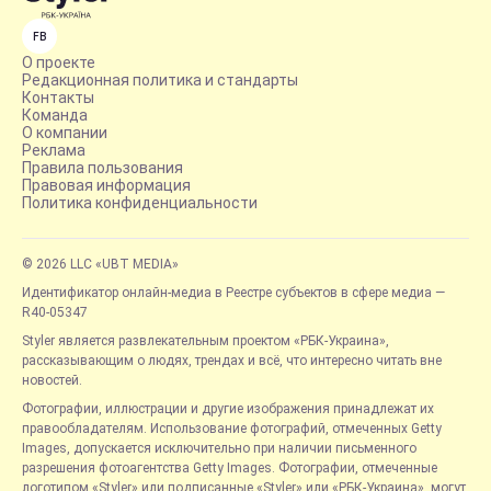
FB
О проекте
Редакционная политика и стандарты
Контакты
Команда
О компании
Реклама
Правила пользования
Правовая информация
Политика конфиденциальности
© 2026 LLC «UBT MEDIA»
Идентификатор онлайн-медиа в Реестре субъектов в сфере медиа —
R40-05347
Styler является развлекательным проектом «РБК-Украина»,
рассказывающим о людях, трендах и всё, что интересно читать вне
новостей.
Фотографии, иллюстрации и другие изображения принадлежат их
правообладателям. Использование фотографий, отмеченных Getty
Images, допускается исключительно при наличии письменного
разрешения фотоагентства Getty Images. Фотографии, отмеченные
логотипом «Styler» или подписанные «Styler» или «РБК-Украина», могут