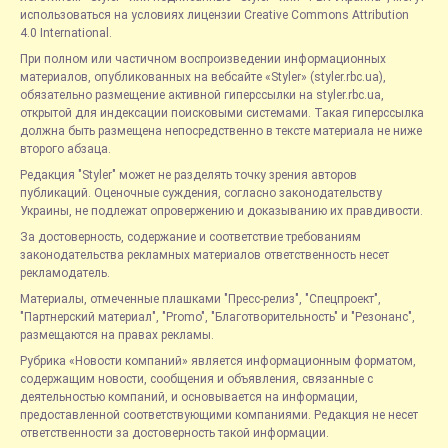
использоваться на условиях лицензии Creative Commons Attribution
4.0 International.
При полном или частичном воспроизведении информационных
материалов, опубликованных на вебсайте «Styler» (styler.rbc.ua),
обязательно размещение активной гиперссылки на styler.rbc.ua,
открытой для индексации поисковыми системами. Такая гиперссылка
должна быть размещена непосредственно в тексте материала не ниже
второго абзаца.
Редакция "Styler" может не разделять точку зрения авторов
публикаций. Оценочные суждения, согласно законодательству
Украины, не подлежат опровержению и доказыванию их правдивости.
За достоверность, содержание и соответствие требованиям
законодательства рекламных материалов ответственность несет
рекламодатель.
Материалы, отмеченные плашками "Пресс-релиз", "Спецпроект",
"Партнерский материал", "Promo", "Благотворительность" и "Резонанс",
размещаются на правах рекламы.
Рубрика «Новости компаний» является информационным форматом,
содержащим новости, сообщения и объявления, связанные с
деятельностью компаний, и основывается на информации,
предоставленной соответствующими компаниями. Редакция не несет
ответственности за достоверность такой информации.