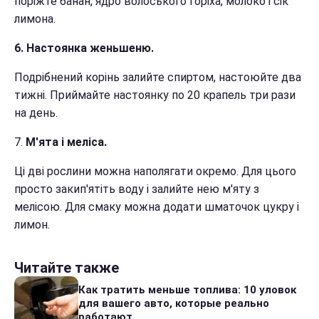
поріжте банан, ядро волоського горіха, молоко і сік
лимона.
6. Настоянка женьшеню.
Подрібнений корінь залийте спиртом, настоюйте два
тижні. Приймайте настоянку по 20 крапель три рази
на день.
7.
М'ята і меліса.
Ці дві рослини можна наполягати окремо. Для цього
просто закип'ятіть воду і залийте нею м'яту з
мелісою. Для смаку можна додати шматочок цукру і
лимон.
Читайте также
Как тратить меньше топлива: 10 уловок
для вашего авто, которые реально
работают