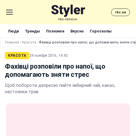
rbc.ua
Люди
Тренды
Полезное
Вкусно
Гороскопы
Главная
›
Красота
›
Фахівці розповіли про напої, що допомагають зняти ст
КРАСОТА
29 ноября 2016, 14:43
Фахівці розповіли про напої, що
допомагають зняти стрес
Щоб побороти депресію пийте імбирний чай, какао,
настоянки трав