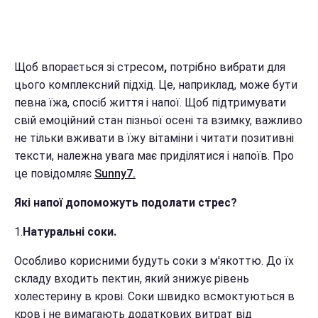
Щоб впорається зі стресом
,
потрібно вибрати для
цього комплексний підхід. Це, наприклад, може бути
певна їжа, спосіб життя і напої. Щоб підтримувати
свій емоційний стан пізньої осені та взимку, важливо
не тільки вживати в їжу вітаміни і читати позитивні
тексти, належна увага має приділятися і напоїв. Про
це повідомляє
Sunny7.
Які напої допоможуть подолати стрес?
1.
Натуральні соки.
Особливо корисними будуть соки з м'якоттю. До їх
складу входить пектин, який знижує рівень
холестерину в крові. Соки швидко всмоктуються в
кров і не вимагають додаткових витрат від