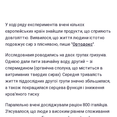
У ході ряду експериментів вчені кількох
європейських країн знайшли продукти, що сприяють
довголіттю. Виявилося, що життя людини істотно
подовжує сир з пліснявою, пише "
Ортодокс
".
Исследовнаия роводились на двох групах гризунів.
Однією дали пити звичайну воду, другий – зі
спермидином (органічна сполука, що міститься в
витриманих твердих сирах). Середня тривалість
життя піддослідних другої групи значно збільшилася,
а також покращилася серцева функція і зниження
кров'яного тиску.
Паралельно вчені досліджували раціон 800 італійців.
З'ясувалося, що люди з високим рівнем споживання