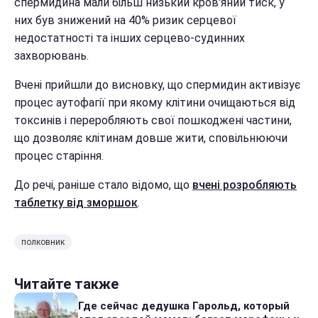
спермидина мали більш низький кров'яний тиск, у
них був знижений на 40% ризик серцевої
недостатності та інших серцево-судинних
захворювань.
Вчені прийшли до висновку, що спермидин активізує
процес аутофагії при якому клітини очищаються від
токсинів і переробляють свої пошкоджені частини,
що дозволяє клітинам довше жити, сповільнюючи
процес старіння.
До речі, раніше стало відомо, що
вчені розробляють
таблетку від зморшок
.
полковник
Читайте также
Где сейчас дедушка Гарольд, который