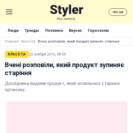
rbc.ua
Люди
Тренды
Полезное
Вкусно
Гороскопы
Главная
›
Красота
›
Вчені розповіли, який продукт зупиняє старіння
КРАСОТА
22 ноября 2016, 08:50
Вчені розповіли, який продукт зупиняє
старіння
Дослідники виділив продукт, який уповільнює старіння
організму