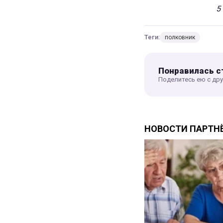
5
Теги:
полковник
Понравилась с
Поделитесь ею с др