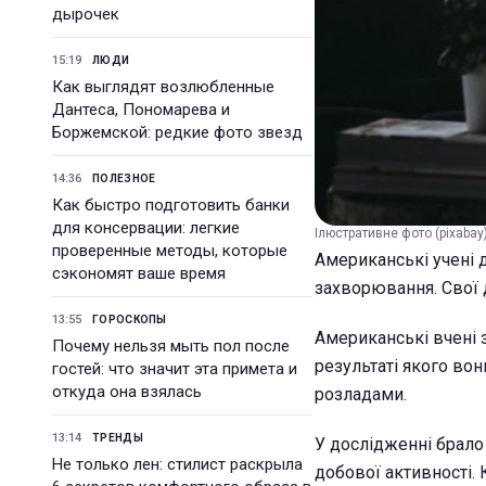
дырочек
15:19
ЛЮДИ
Как выглядят возлюбленные
Дантеса, Пономарева и
Боржемской: редкие фото звезд
14:36
ПОЛЕЗНОЕ
Как быстро подготовить банки
для консервации: легкие
Ілюстративне фото (pixabay
проверенные методы, которые
Американські учені 
сэкономят ваше время
захворювання. Свої 
13:55
ГОРОСКОПЫ
Американські вчені 
Почему нельзя мыть пол после
результаті якого вон
гостей: что значит эта примета и
откуда она взялась
розладами.
13:14
ТРЕНДЫ
У дослідженні брало 
Не только лен: стилист раскрыла
добової активності. 