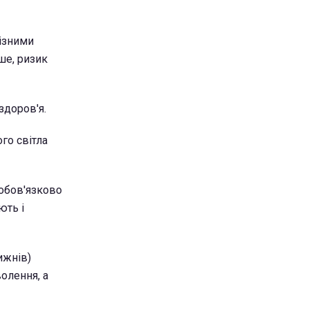
різними
ше, ризик
здоров'я.
го світла
 обов'язково
ють і
ижнів)
волення, а