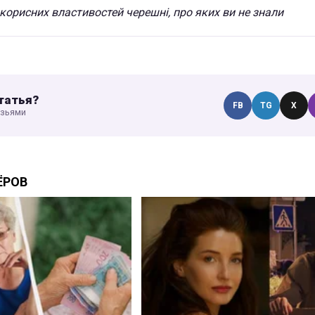
 корисних властивостей черешні, про яких ви не знали
татья?
FB
TG
X
узьями