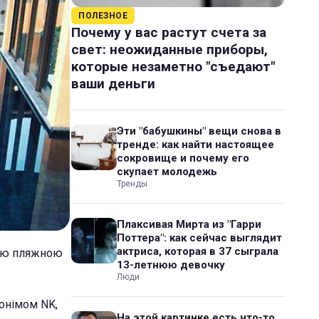
ПОЛЕЗНОЕ
Почему у вас растут счета за
свет: неожиданные приборы,
которые незаметно "съедают"
ваши деньги
Эти "бабушкины" вещи снова в
тренде: как найти настоящее
сокровище и почему его
скупает молодежь
Тренды
Плаксивая Мирта из "Гарри
Поттера": как сейчас выглядит
актриса, которая в 37 сыграла
ною пляжною
13-летнюю девочку
Люди
донімом NK,
На этой картинке есть что-то