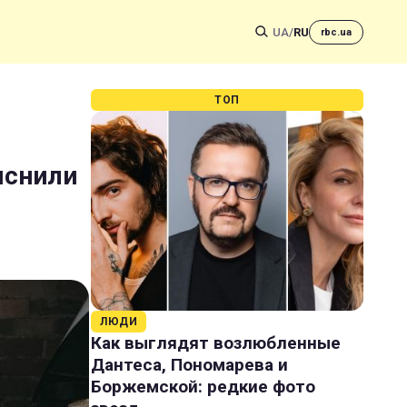
UA
/
RU
rbc.ua
ТОП
яснили
ЛЮДИ
Как выглядят возлюбленные
Дантеса, Пономарева и
Боржемской: редкие фото