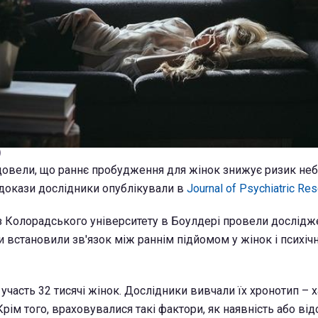
)
довели, що раннє пробудження для жінок знижує ризик не
докази дослідники опублікували в
Journal of Psychiatric Res
з Колорадського університету в Боулдері провели дослідж
и встановили зв'язок між раннім підйомом у жінок і психі
участь 32 тисячі жінок. Дослідники вивчали їх хронотип – 
Крім того, враховувалися такі фактори, як наявність або від