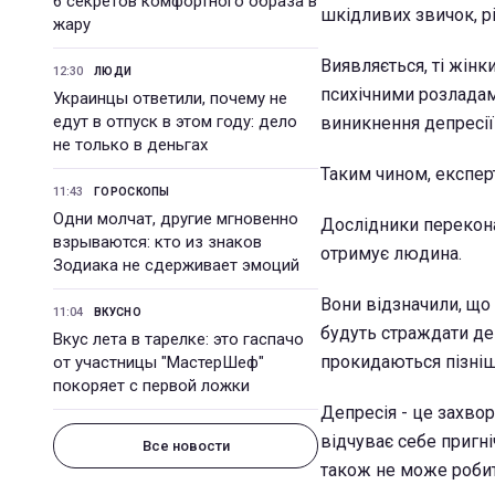
6 секретов комфортного образа в
шкідливих звичок, р
жару
Виявляється, ті жінк
12:30
ЛЮДИ
психічними розладами
Украинцы ответили, почему не
едут в отпуск в этом году: дело
виникнення депресії
не только в деньгах
Таким чином, експер
11:43
ГОРОСКОПЫ
Одни молчат, другие мгновенно
Дослідники переконан
взрываются: кто из знаков
отримує людина.
Зодиака не сдерживает эмоций
Вони відзначили, що
11:04
ВКУСНО
будуть страждати деп
Вкус лета в тарелке: это гаспачо
прокидаються пізніш
от участницы "МастерШеф"
покоряет с первой ложки
Депресія - це захво
відчуває себе пригні
Все новости
також не може робит