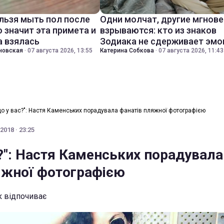
льзя мыть пол после
Одни молчат, другие мгнов
о значит эта примета и
взрываются: кто из знаков
а взялась
Зодиака не сдерживает эмо
новская
·
07 августа 2026, 13:55
Катерина Собкова
·
07 августа 2026, 11:43
що у вас?": Настя Каменських порадувала фанатів пляжної фотографією
2018 · 23:25
с?": Настя Каменських порадувала
яжної фотографією
к відпочиває