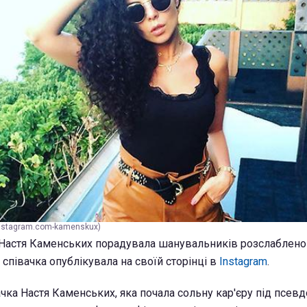
instagram.com-kamenskux)
а Настя Каменських порадувала шанувальників розслабле
співачка опублікувала на своїй сторінці в
Instagram
.
чка Настя Каменських, яка почала сольну кар'єру під псев