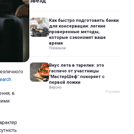
звезд
Как быстро подготовить банки
для консервации: легкие
проверенные методы,
которые сэкономят ваше
время
Полезное
Вкус лета в тарелке: это
гаспачо от участницы
безпечного
"МастерШеф" покоряет с
earch.
первой ложки
Вкусно
ення, в
чними
характер
сутність