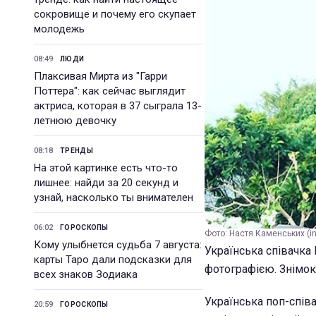
сокровище и почему его скупает
молодежь
08:49
ЛЮДИ
Плаксивая Мирта из "Гарри
Поттера": как сейчас выглядит
актриса, которая в 37 сыграла 13-
летнюю девочку
08:18
ТРЕНДЫ
На этой картинке есть что-то
лишнее: найди за 20 секунд и
узнай, насколько ты внимателен
06:02
ГОРОСКОПЫ
Фото: Настя Каменських (
Кому улыбнется судьба 7 августа:
Українська співачк
карты Таро дали подсказки для
фотографією. Знімок 
всех знаков Зодиака
Українська поп-співа
20:59
ГОРОСКОПЫ