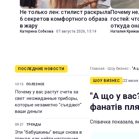
Не только лен: стилист раскрыла
Почему не
6 секретов комфортного образа
гостей: чт
в жару
откуда он
Катерина Собкова
·
07 августа 2026, 13:14
Наталия Крижа
Главная
›
Шоу бизнес
›
"А 
ПОСЛЕДНИЕ НОВОСТИ
22 июня 
ШОУ БИЗНЕС
10:15
ПОЛЕЗНОЕ
Почему у вас растут счета за
"А що у ва
свет: неожиданные приборы,
фанатів пл
которые незаметно "съедают"
ваши деньги
Співачка показала, я
09:27
ТРЕНДЫ
Эти "бабушкины" вещи снова в
тренде: как найти настоящее