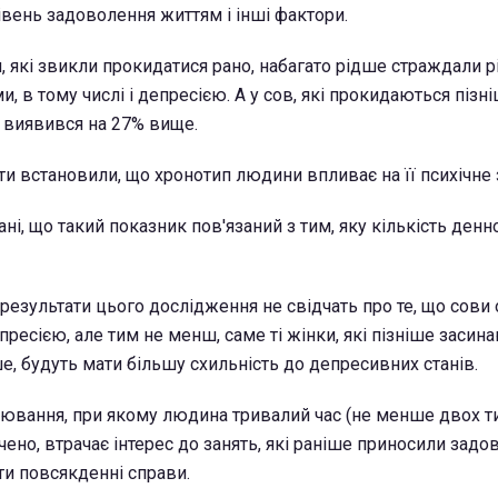
івень задоволення життям і інші фактори.
и, які звикли прокидатися рано, набагато рідше страждали 
, в тому числі і депресією. А у сов, які прокидаються пізні
 виявився на 27% вище.
ти встановили, що хронотип людини впливає на її психічне 
і, що такий показник пов'язаний з тим, яку кількість денно
 результати цього дослідження не свідчать про те, що сови
ресією, але тим не менш, саме ті жінки, які пізніше засина
е, будуть мати більшу схильність до депресивних станів.
рювання, при якому людина тривалий час (не менше двох т
чено, втрачає інтерес до занять, які раніше приносили задо
и повсякденні справи.