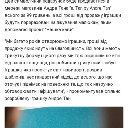
Цей символічний подарунок буде продаватися в
мережі магазинів Андре Тана "а. Tan by Andre Tan"
всього за 99 гривень, а всі гроші від продажу іграшки
будуть перераховані на лікування малюкам, яким
допомагає проект "Чашка кави".
"Ми багато років створюємо іграшки, гроші від
продажу яких йдуть на благодійність. Всі вони мають
трикутну форму і цього разу ми теж вирішили не йти
від нашої концепції, розробивши трикутний глобус.
Іграшка, яка проектує світ навиворіт, розрив
шаблонів, нестандартний підхід до всього, що нас
оточує і піднімає на поверхню те, що так незручно
обговорювати і афішувати", - прокоментував спільно
розроблену іграшку Андре Тан.