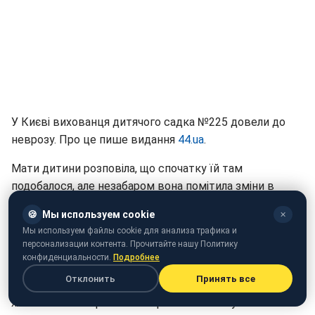
У Києві вихованця дитячого садка №225 довели до
неврозу. Про це пише видання
44.ua
.
Мати дитини розповіла, що спочатку їй там
подобалося, але незабаром вона помітила зміни в
поведінці малюка.
🍪
Мы используем cookie
✕
Мы используем файлы cookie для анализа трафика и
"Я дуже рідко забирала свого сина цілим. Постійно
персонализации контента. Прочитайте нашу Политику
були травми, укуси, подряпини. Одного разу у Дані був
конфиденциальности.
Подробнее
навіть больовий шок, піднялася температура. У нього
Отклонить
Принять все
було 10 укусів. У садку сказали, що його покусав
хлопчик. Іншим разом я забрала сина з опухлою