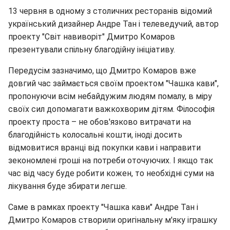
13 червня в одному з столичних ресторанів відомий
український дизайнер Андре Тан і телеведучий, автор
проекту "Світ навиворіт" Дмитро Комаров
презентували спільну благодійну ініціативу.
Передусім зазначимо, що Дмитро Комаров вже
довгий час займається своїм проектом "Чашка кави",
пропонуючи всім небайдужим людям помалу, в міру
своїх сил допомагати важкохворим дітям. Філософія
проекту проста – не обов'язково витрачати на
благодійність колосальні кошти, іноді досить
відмовитися вранці від покупки кави і направити
зекономлені гроші на потреби оточуючих. І якщо так
час від часу буде робити кожен, то необхідні суми на
лікування буде збирати легше.
Саме в рамках проекту "Чашка кави" Андре Тан і
Дмитро Комаров створили оригінальну м'яку іграшку