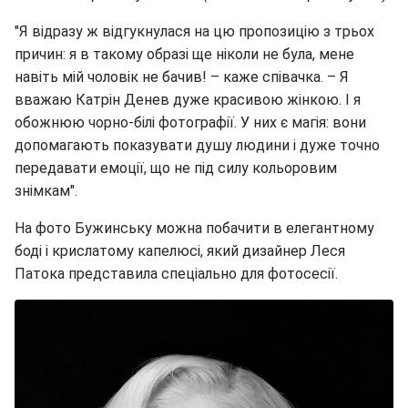
"Я відразу ж відгукнулася на цю пропозицію з трьох
причин: я в такому образі ще ніколи не була, мене
навіть мій чоловік не бачив! – каже співачка. – Я
вважаю Катрін Денев дуже красивою жінкою. І я
обожнюю чорно-білі фотографії. У них є магія: вони
допомагають показувати душу людини і дуже точно
передавати емоції, що не під силу кольоровим
знімкам".
На фото Бужинську можна побачити в елегантному
боді і крислатому капелюсі, який дизайнер Леся
Патока представила спеціально для фотосесії.