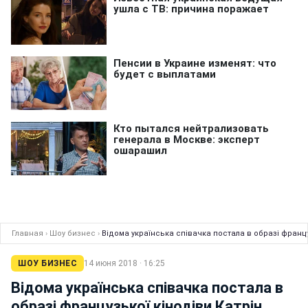
Главная
›
Шоу бизнес
›
Відома українська співачка постала в образі франц
ШОУ БИЗНЕС
14 июня 2018 · 16:25
Відома українська співачка постала в
образі французької кінодіви Катрін