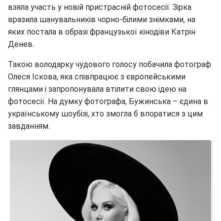
взяла участь у новій пристрасній фотосесії. Зірка
вразила шанувальників чорно-білими знімками, на
яких постала в образі французької кінодіви Катрін
Денев.
Такою володарку чудового голосу побачила фотограф
Олеся Іскова, яка співпрацює з європейськими
глянцами і запропонувала втілити свою ідею на
фотосесії. На думку фотографа, Бужинська – єдина в
українському шоубізі, хто змогла б впоратися з цим
завданням.