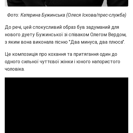
Фото: Катерина Бужинська (Олеся Іскова/прес-служба)
До речі, цей спокусливий образ був задуманий для
нового дуету Бужинської зі співаком Олегом Вердом,
з яким вона виконала пісню "Два минуса, два плюса".
Це композиція про кохання та притягання один до
одного сильної чуттєвої жінки і юного напористого
чоловіка.