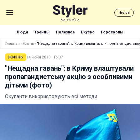
rbc.ua
Люди
Тренды
Полезное
Вкусно
Гороскопы
Главная
›
Жизнь
›
"Нещадна гавань": в Криму влаштували пропагандистську
ЖИЗНЬ
14 июня 2018 · 16:37
"Нещадна гавань": в Криму влаштували
пропагандистську акцію з особливими
дітьми (фото)
Окупанти використовують всі методи