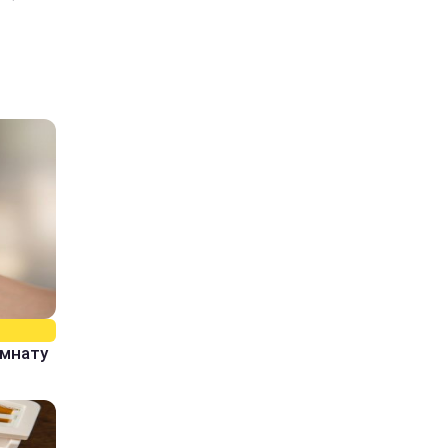
омнату