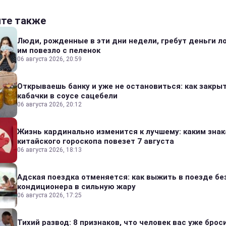
йте также
Люди, рожденные в эти дни недели, гребут деньги л
им повезло с пеленок
06 августа 2026, 20:59
Открываешь банку и уже не остановиться: как закры
кабачки в соусе сацебели
06 августа 2026, 20:12
Жизнь кардинально изменится к лучшему: каким зна
китайского гороскопа повезет 7 августа
06 августа 2026, 18:13
Адская поездка отменяется: как выжить в поезде бе
кондиционера в сильную жару
06 августа 2026, 17:25
Тихий развод: 8 признаков, что человек вас уже броси