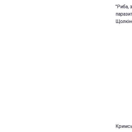
"Риба,
паразит
Щолкіно
Кримсь