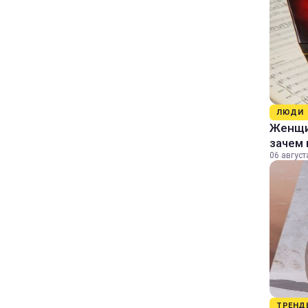
ЛЮДИ
Женщин
зачем 
06 август
ТРЕНД