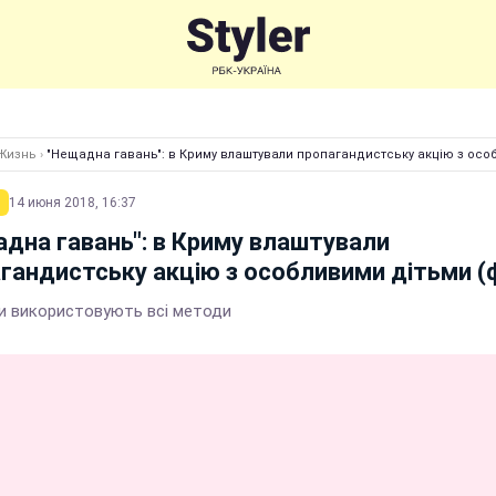
Жизнь
›
"Нещадна гавань": в Криму влаштували пропагандистську акцію з осо
14 июня 2018, 16:37
дна гавань": в Криму влаштували
гандистську акцію з особливими дітьми (
и використовують всі методи