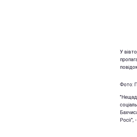
У вівт
пропага
повідо
Фото: П
"Нещадн
соціаль
Бахчис
Росії",