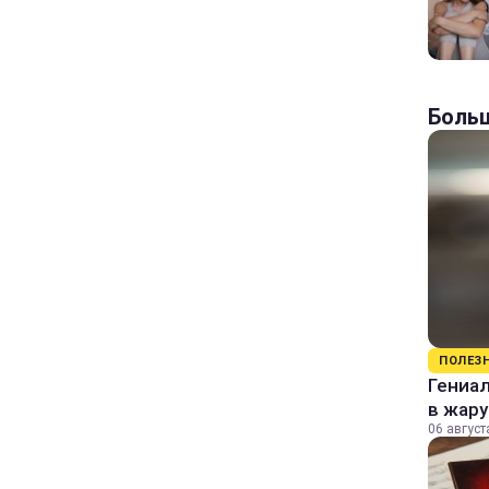
Больш
ПОЛЕЗ
Гениал
в жару
06 август