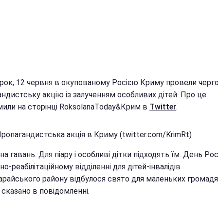
орок, 12 червня в окупованому Росією Криму провели черг
ндистську акцію із залученням особливих дітей. Про це
мили на сторінці RoksolanaToday&Крим в
Twitter
.
ропагандистська акція в Криму (twitter.com/KrimRt)
а гавань. Для піару і особливі дітки підходять їм. День Росі
но-реабілітаційному відділенні для дітей-інвалідів
арайського району відбулося свято для маленьких громад
 - сказано в повідомленні.