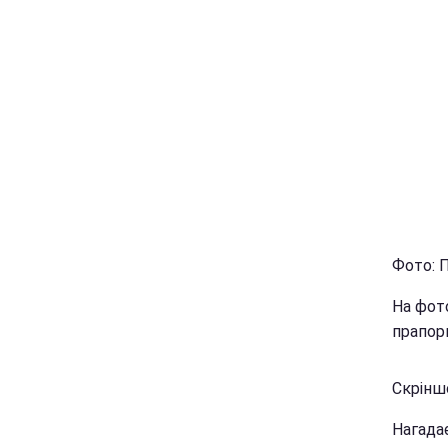
Фото: П
На фото
прапори
Скріншо
Нагада