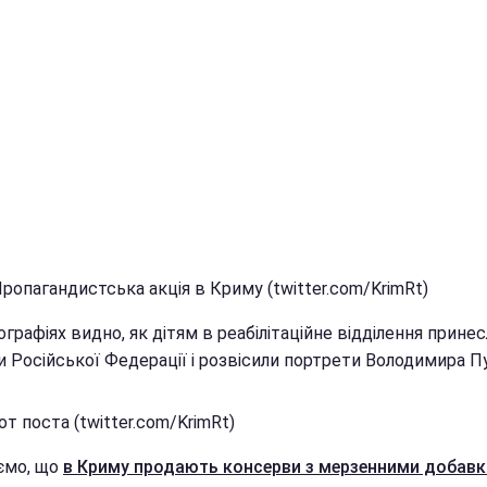
ропагандистська акція в Криму (twitter.com/KrimRt)
графіях видно, як дітям в реабілітаційне відділення прине
 Російської Федерації і розвісили портрети Володимира Пу
т поста (twitter.com/KrimRt)
ємо, що
в Криму продають консерви з мерзенними добавк