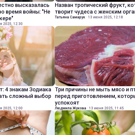
естно высказалась
Назван тропический фрукт, к
о время войны: "Не
творит чудеса с женским орг
кере"
Татьяна Самарук
·
13 июня 2025, 12:18
я 2025, 12:30
: 4 знакам Зодиака
Три причины не мыть мясо и п
ать сложный выбор
перед приготовлением, котор
успокоят
я 2025, 12:00
Людмила Жукова
·
13 июня 2025, 11:45