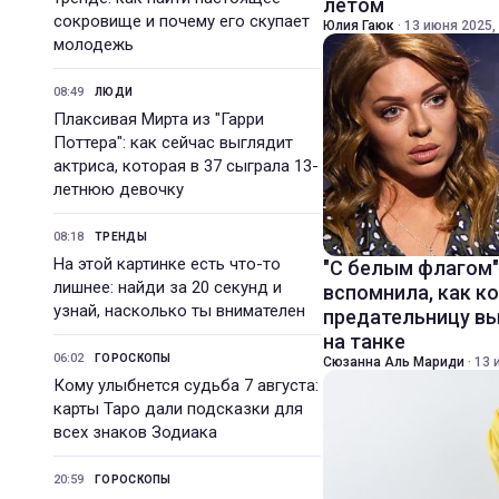
летом
сокровище и почему его скупает
Юлия Гаюк
·
13 июня 2025,
молодежь
08:49
ЛЮДИ
Плаксивая Мирта из "Гарри
Поттера": как сейчас выглядит
актриса, которая в 37 сыграла 13-
летнюю девочку
08:18
ТРЕНДЫ
На этой картинке есть что-то
"С белым флагом"
лишнее: найди за 20 секунд и
вспомнила, как к
узнай, насколько ты внимателен
предательницу вы
на танке
06:02
ГОРОСКОПЫ
Сюзанна Аль Мариди
·
13 
Кому улыбнется судьба 7 августа:
карты Таро дали подсказки для
всех знаков Зодиака
20:59
ГОРОСКОПЫ