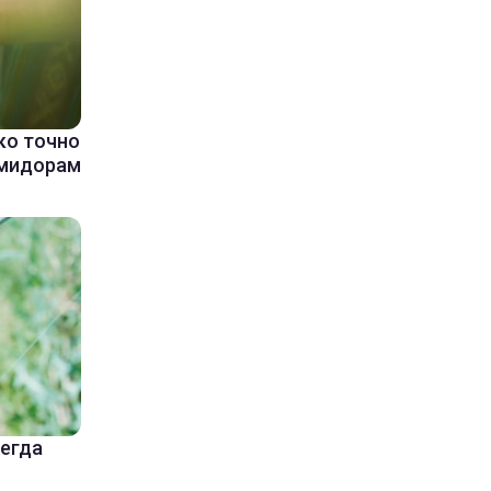
ко точно
омидорам
сегда