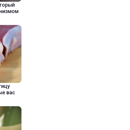
оторый
анизмом
тицу
ые вас