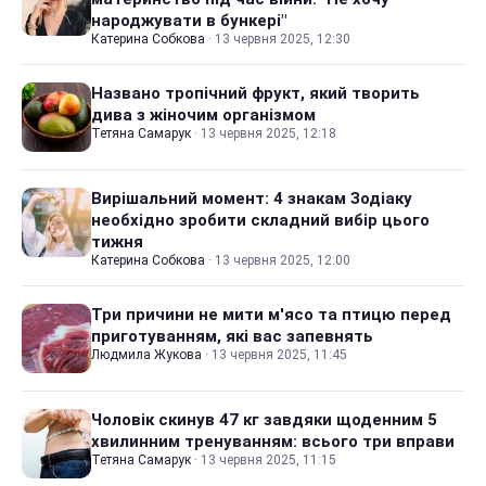
народжувати в бункері"
Катерина Собкова
·
13 червня 2025, 12:30
Названо тропічний фрукт, який творить
дива з жіночим організмом
Тетяна Самарук
·
13 червня 2025, 12:18
Вирішальний момент: 4 знакам Зодіаку
необхідно зробити складний вибір цього
тижня
Катерина Собкова
·
13 червня 2025, 12:00
Три причини не мити м'ясо та птицю перед
приготуванням, які вас запевнять
Людмила Жукова
·
13 червня 2025, 11:45
Чоловік скинув 47 кг завдяки щоденним 5
хвилинним тренуванням: всього три вправи
Тетяна Самарук
·
13 червня 2025, 11:15