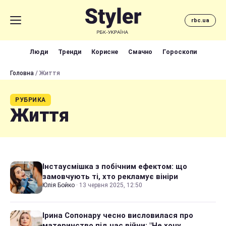
rbc.ua
Люди
Тренди
Корисне
Смачно
Гороскопи
Головна
/ Життя
РУБРИКА
Життя
Інстаусмішка з побічним ефектом: що
замовчують ті, хто рекламує вініри
Юлія Бойко
·
13 червня 2025, 12:50
Ірина Сопонару чесно висловилася про
материнство під час війни: "Не хочу