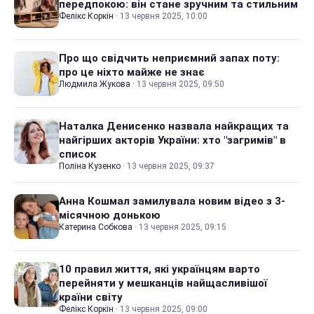
передпокою: він стане зручним та стильним
Фелікс Коркін
·
13 червня 2025, 10:00
Про що свідчить неприємний запах поту:
про це ніхто майже не знає
Людмила Жукова
·
13 червня 2025, 09:50
Наталка Денисенко назвала найкращих та
найгірших акторів України: хто "загримів" в
список
Поліна Кузенко
·
13 червня 2025, 09:37
Анна Кошмал замилувала новим відео з 3-
місячною донькою
Катерина Собкова
·
13 червня 2025, 09:15
10 правил життя, які українцям варто
перейняти у мешканців найщасливішої
країни світу
Фелікс Коркін
·
13 червня 2025, 09:00