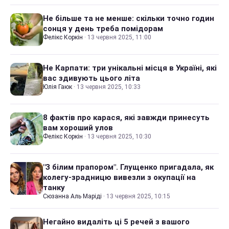
Не більше та не менше: скільки точно годин
сонця у день треба помідорам
Фелікс Коркін
·
13 червня 2025, 11:00
Не Карпати: три унікальні місця в Україні, які
вас здивують цього літа
Юлія Гаюк
·
13 червня 2025, 10:33
8 фактів про карася, які завжди принесуть
вам хороший улов
Фелікс Коркін
·
13 червня 2025, 10:30
"З білим прапором". Глущенко пригадала, як
колегу-зрадницю вивезли з окупації на
танку
Сюзанна Аль Маріді
·
13 червня 2025, 10:15
Негайно видаліть ці 5 речей з вашого