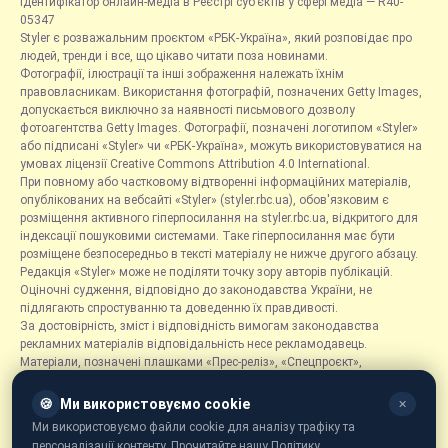
Ідентифікатор онлайн-медіа в Реєстрі суб’єктів у сфері медіа — R40-
05347
Styler є розважальним проєктом «РБК-Україна», який розповідає про
людей, тренди і все, що цікаво читати поза новинами.
Фотографії, ілюстрації та інші зображення належать їхнім
правовласникам. Використання фотографій, позначених Getty Images,
допускається виключно за наявності письмового дозволу
фотоагентства Getty Images. Фотографії, позначені логотипом «Styler»
або підписані «Styler» чи «РБК-Україна», можуть використовуватися на
умовах ліцензії Creative Commons Attribution 4.0 International.
При повному або частковому відтворенні інформаційних матеріалів,
опублікованих на вебсайті «Styler» (styler.rbc.ua), обов'язковим є
розміщення активного гіперпосилання на styler.rbc.ua, відкритого для
індексації пошуковими системами. Таке гіперпосилання має бути
розміщене безпосередньо в тексті матеріалу не нижче другого абзацу.
Редакція «Styler» може не поділяти точку зору авторів публікацій.
Оціночні судження, відповідно до законодавства України, не
підлягають спростуванню та доведенню їх правдивості.
За достовірність, зміст і відповідність вимогам законодавства
рекламних матеріалів відповідальність несе рекламодавець.
Матеріали, позначені плашками «Прес-реліз», «Спецпроєкт»,
«Партнерський матеріал», «Promo», «Благодійність» та «Резонанс»,
розміщуються на правах реклами.
🍪
Ми використовуємо cookie
✕
Рубрика «Новини компаній» є інформаційним форматом, що містить
Ми використовуємо файли cookie для аналізу трафіку та
новини, повідомлення та оголошення, пов'язані з діяльністю
персоналізації контенту. Прочитайте нашу Політику