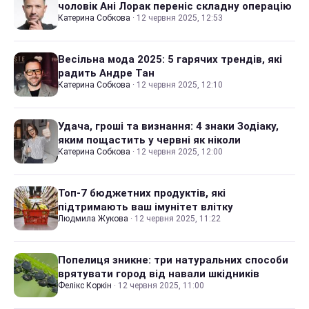
чоловік Ані Лорак переніс складну операцію
Катерина Собкова
·
12 червня 2025, 12:53
Весільна мода 2025: 5 гарячих трендів, які
радить Андре Тан
Катерина Собкова
·
12 червня 2025, 12:10
Удача, гроші та визнання: 4 знаки Зодіаку,
яким пощастить у червні як ніколи
Катерина Собкова
·
12 червня 2025, 12:00
Топ-7 бюджетних продуктів, які
підтримають ваш імунітет влітку
Людмила Жукова
·
12 червня 2025, 11:22
Попелиця зникне: три натуральних способи
врятувати город від навали шкідників
Фелікс Коркін
·
12 червня 2025, 11:00