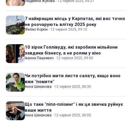
Людмила Жукова
·
12 червня 2025, 09:27
7 найкращих місць у Карпатах, які вас точно
не розчарують влітку 2025 року
Фелікс Коркін
·
12 червня 2025, 09:10
10 зірок Голлівуду, які заробили мільйони
завдяки бізнесу, а не ролям у кіно
Іванна Пашкевич
·
12 червня 2025, 09:00
Чи потрібно мити листя салату, якщо воно
вже "помите"
Анна Шиканова
·
12 червня 2025, 08:30
Що таке "піпл-плізинг" і як ця звичка руйнує
ваше життя
Анна Шиканова
·
12 червня 2025, 08:00