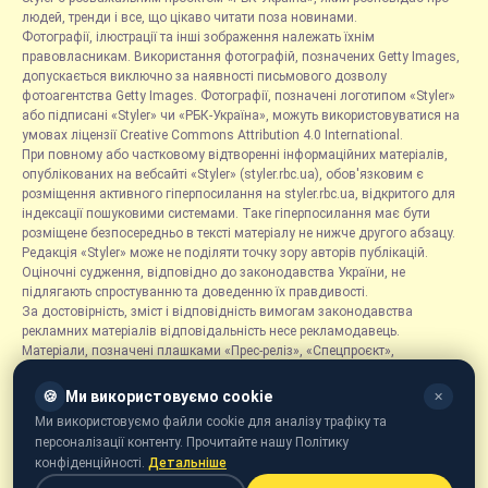
людей, тренди і все, що цікаво читати поза новинами.
Фотографії, ілюстрації та інші зображення належать їхнім
правовласникам. Використання фотографій, позначених Getty Images,
допускається виключно за наявності письмового дозволу
фотоагентства Getty Images. Фотографії, позначені логотипом «Styler»
або підписані «Styler» чи «РБК-Україна», можуть використовуватися на
умовах ліцензії Creative Commons Attribution 4.0 International.
При повному або частковому відтворенні інформаційних матеріалів,
опублікованих на вебсайті «Styler» (styler.rbc.ua), обов'язковим є
розміщення активного гіперпосилання на styler.rbc.ua, відкритого для
індексації пошуковими системами. Таке гіперпосилання має бути
розміщене безпосередньо в тексті матеріалу не нижче другого абзацу.
Редакція «Styler» може не поділяти точку зору авторів публікацій.
Оціночні судження, відповідно до законодавства України, не
підлягають спростуванню та доведенню їх правдивості.
За достовірність, зміст і відповідність вимогам законодавства
рекламних матеріалів відповідальність несе рекламодавець.
Матеріали, позначені плашками «Прес-реліз», «Спецпроєкт»,
«Партнерський матеріал», «Promo», «Благодійність» та «Резонанс»,
розміщуються на правах реклами.
🍪
Ми використовуємо cookie
✕
Рубрика «Новини компаній» є інформаційним форматом, що містить
Ми використовуємо файли cookie для аналізу трафіку та
новини, повідомлення та оголошення, пов'язані з діяльністю
персоналізації контенту. Прочитайте нашу Політику
компаній, і ґрунтується на інформації, наданій відповідними
конфіденційності.
Детальніше
компаніями. Редакція не несе відповідальності за достовірність такої