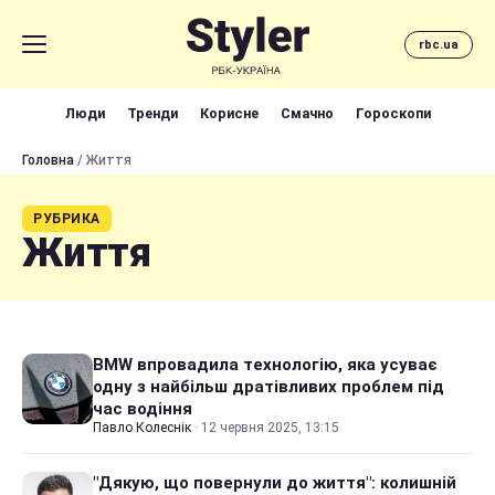
rbc.ua
Люди
Тренди
Корисне
Смачно
Гороскопи
Головна
/ Життя
РУБРИКА
Життя
BMW впровадила технологію, яка усуває
одну з найбільш дратівливих проблем під
час водіння
Павло Колеснік
·
12 червня 2025, 13:15
"Дякую, що повернули до життя": колишній