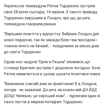
Українська телеведуча Регіна Тодоренко зустріла
своє 28-річчя сьогодні, 14 червня. З такого приводу
Тодоренко вирушила в Лондон, про що, до речі,
телеведуча говорила раніше.
"Вирішила полетіти у відпустку. Вибрала Лондон для
нової подорожі, так як завжди була там проїздом і
толком нічого не бачила", - повідомила за кілька днів
до свята Тодоренко.
Однак екс-ведуча "Орла и Решки" зізналася, що
столиця Британії зустріла її дощовою погодою. Хоча
Регіна намагається в цьому шукати позитивні знаки.
"Величезне спасибі вам за привітання! Я в Лондоні,
погода - як зазвичай. До речі, на кожен мій ДН ЙДЕ
ДОЩ! Напевно, це хороший знак", - підписала один зі
своїх постів в мережі instagram Тодоренко.