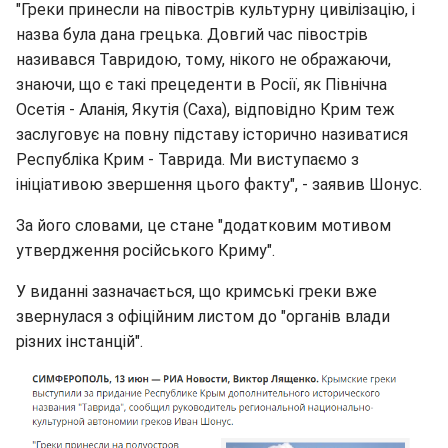
"Греки принесли на півострів культурну цивілізацію, і
назва була дана грецька. Довгий час півострів
називався Тавридою, тому, нікого не ображаючи,
знаючи, що є такі прецеденти в Росії, як Північна
Осетія - Аланія, Якутія (Саха), відповідно Крим теж
заслуговує на повну підставу історично називатися
Республіка Крим - Таврида. Ми виступаємо з
ініціативою звершення цього факту", - заявив Шонус.
За його словами, це стане "додатковим мотивом
утвердження російського Криму".
У виданні зазначається, що кримські греки вже
звернулася з офіційним листом до "органів влади
різних інстанцій".