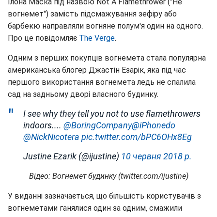
Ілона Маска під назвою Not A Flamethrower ("Не
вогнемет") замість підсмажування зефіру або
барбекю направляли вогняне полум'я один на одного.
Про це повідомляє
The Verge
.
Одним з перших покупців вогнемета стала популярна
американська блогер Джастін Езарік, яка під час
першого використання вогнемета ледь не спалила
сад на задньому дворі власного будинку.
I see why they tell you not to use flamethrowers
indoors....
@BoringCompany
@iPhonedo
@NickNicotera
pic.twitter.com/bPC6OHx8Eg
Justine Ezarik (@ijustine)
10 червня 2018 р.
Відео: Вогнемет будинку (twitter.com/ijustine)
У виданні зазначається, що більшість користувачів з
вогнеметами ганялися один за одним, смажили