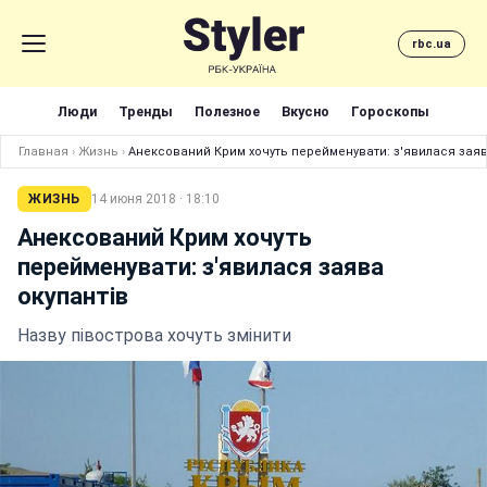
rbc.ua
Люди
Тренды
Полезное
Вкусно
Гороскопы
Главная
›
Жизнь
›
Анексований Крим хочуть перейменувати: з'явилася заяв
ЖИЗНЬ
14 июня 2018 · 18:10
Анексований Крим хочуть
перейменувати: з'явилася заява
окупантів
Назву півострова хочуть змінити