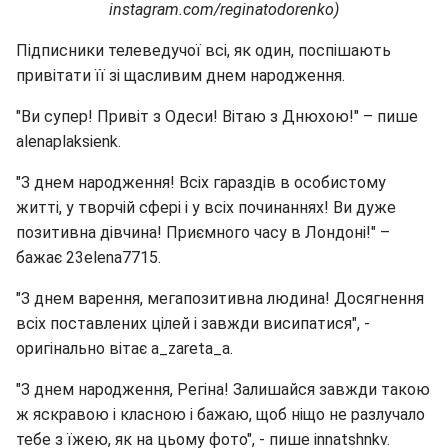
instagram.com/reginatodorenko)
Підписники телеведучої всі, як один, поспішають
привітати її зі щасливим днем народження.
"Ви супер! Привіт з Одеси! Вітаю з Днюхою!" – пише
alenaplaksienk.
"З днем народження! Всіх гараздів в особистому
житті, у творчій сфері і у всіх починаннях! Ви дуже
позитивна дівчина! Приємного часу в Лондоні!" –
бажає 23elena7715.
"З днем варення, мегапозитивна людина! Досягнення
всіх поставлених цілей і завжди висипатися", -
оригінально вітає a_zareta_a.
"З днем народження, Регіна! Залишайся завжди такою
ж яскравою і класною і бажаю, щоб ніщо не разлучало
тебе з їжею, як на цьому фото", - пише innatshnkv.