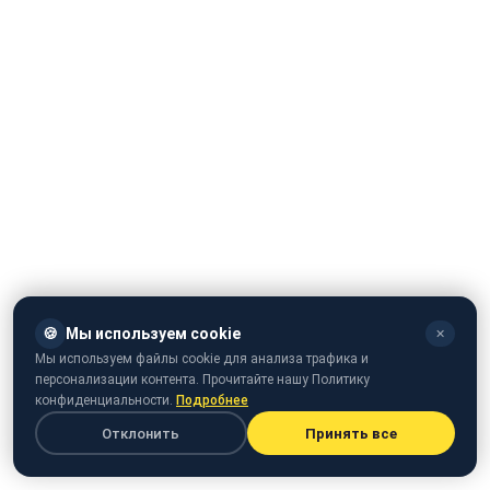
🍪
Мы используем cookie
✕
Мы используем файлы cookie для анализа трафика и
персонализации контента. Прочитайте нашу Политику
конфиденциальности.
Подробнее
В окупованому Російською Федерацією Криму немає
Отклонить
Принять все
жодного туриста. Відповідні фото опублікували на
сторінці RoksolanaToday&Крим в
Twitter
.