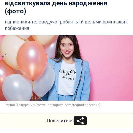
відсвяткувала день народження
(фото)
підписники телеведучої роблять їй вельми оригінальні
побажання
Регіна Тодоренко (фото: instagram.com/reginatodorenko)
Поделиться