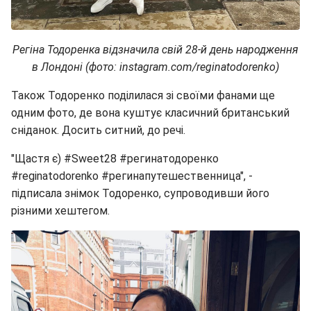
Регіна Тодоренка відзначила свій 28-й день народження
в Лондоні (фото: instagram.com/reginatodorenko)
Також Тодоренко поділилася зі своїми фанами ще
одним фото, де вона куштує класичний британський
сніданок. Досить ситний, до речі.
"Щастя є) #Sweet28 #регинатодоренко
#reginatodorenko #регинапутешественница", -
підписала знімок Тодоренко, супроводивши його
різними хештегом.