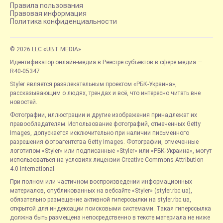
Правила пользования
Правовая информация
Политика конфиденциальности
© 2026 LLC «UBT MEDIA»
Идентификатор онлайн-медиа в Реестре субъектов в сфере медиа —
R40-05347
Styler является развлекательным проектом «РБК-Украина»,
рассказывающим о людях, трендах и всё, что интересно читать вне
новостей.
Фотографии, иллюстрации и другие изображения принадлежат их
правообладателям. Использование фотографий, отмеченных Getty
Images, допускается исключительно при наличии письменного
разрешения фотоагентства Getty Images. Фотографии, отмеченные
логотипом «Styler» или подписанные «Styler» или «РБК-Украина», могут
использоваться на условиях лицензии Creative Commons Attribution
4.0 International.
При полном или частичном воспроизведении информационных
материалов, опубликованных на вебсайте «Styler» (styler.rbc.ua),
обязательно размещение активной гиперссылки на styler.rbc.ua,
открытой для индексации поисковыми системами. Такая гиперссылка
должна быть размещена непосредственно в тексте материала не ниже