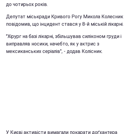
до чотирьох років.
Депутат міськради Кривого Рогу Микола Колесник
повідомив, що інцидент стався у 8-й міській лікарні.
"Хірург на базі лікарні, збільшував силіконом груди і
виправляв носики, начебто, як у актрис з
мексиканських серіалів", - додав Колісник.
У Києві активісти вимагали покарати доґхантера