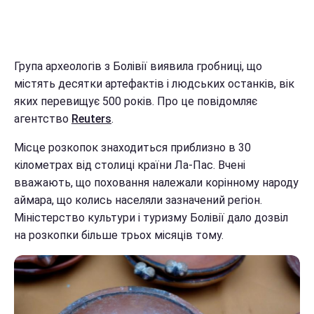
Група археологів з Болівії виявила гробниці, що
містять десятки артефактів і людських останків, вік
яких перевищує 500 років. Про це повідомляє
агентство
Reuters
.
Місце розкопок знаходиться приблизно в 30
кілометрах від столиці країни Ла-Пас. Вчені
вважають, що поховання належали корінному народу
аймара, що колись населяли зазначений регіон.
Міністерство культури і туризму Болівії дало дозвіл
на розкопки більше трьох місяців тому.