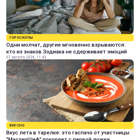
ГОРОСКОПЫ
Одни молчат, другие мгновенно взрываются:
кто из знаков Зодиака не сдерживает эмоций
07 августа 2026, 11:43
ВКУСНО
Вкус лета в тарелке: это гаспачо от участницы
"МастерШеф" покоряет с первой ложки