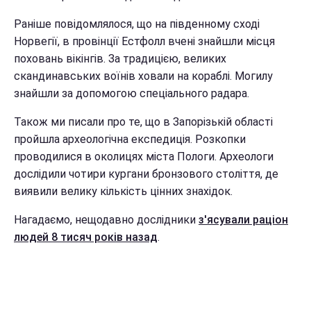
Раніше повідомлялося, що на південному сході
Норвегії, в провінції Естфолл вчені знайшли місця
поховань вікінгів. За традицією, великих
скандинавських воїнів ховали на кораблі. Могилу
знайшли за допомогою спеціального радара.
Також ми писали про те, що в Запорізькій області
пройшла археологічна експедиція. Розкопки
проводилися в околицях міста Пологи. Археологи
дослідили чотири кургани бронзового століття, де
виявили велику кількість цінних знахідок.
Нагадаємо, нещодавно дослідники
з'ясували раціон
людей 8 тисяч років назад
.