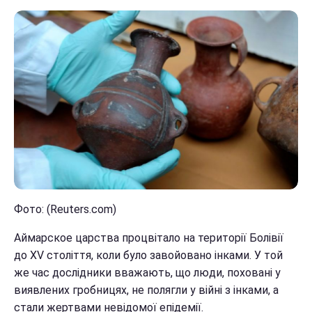
Фото: (Reuters.com)
Аймарское царства процвітало на території Болівії
до XV століття, коли було завойовано інками. У той
же час дослідники вважають, що люди, поховані у
виявлених гробницях, не полягли у війні з інками, а
стали жертвами невідомої епідемії.