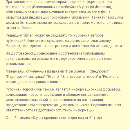
При полном или частичном воспроизведении информационных
материалов, опубликованных на вебсайте «Styler» (styler.rbc.ua),
обязательно размещение активной гиперссылки на styler.rbc.ua,
открытой для индексации поисковыми системами. Такая гиперссылка
должна быть размещена непосредственно в тексте материала не ниже
второго абзаца.
Редакция "Styler" может не разделять точку зрения авторов
публикаций. Оценочные суждения, согласно законодательству
Украины, не подлежат опровержению и доказыванию их правдивости.
За достоверность, содержание и соответствие требованиям
законодательства рекламных материалов ответственность несет
рекламодатель.
Материалы, отмеченные плашками "Пресс-релиз", "Спецпроект",
"Партнерский материал", "Promo", "Благотворительность" и "Резонанс",
размещаются на правах рекламы.
Рубрика «Новости компаний» является информационным форматом,
содержащим новости, сообщения и объявления, связанные с
деятельностью компаний, и основывается на информации,
предоставленной соответствующими компаниями. Редакция не несет
ответственности за достоверность такой информации.
Онлайн-медиа «Styler» предназначено для лиц от 21 года.