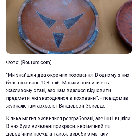
Фото: (Reuters.com)
"Ми знайшли два окремих поховання. В одному з них
було поховано 108 осіб. Могили опинилися в
жахливому стані, але нам вдалося відновити
предмети, які знаходилися в похованні", - повідомив
журналістам археолог Вандерсон Эскердо.
Кілька могил виявилися розграбовані, але інші вціліли.
В них були виявлені прикраси, керамічний та
дерев'яний посуд, а також вироби з металу.