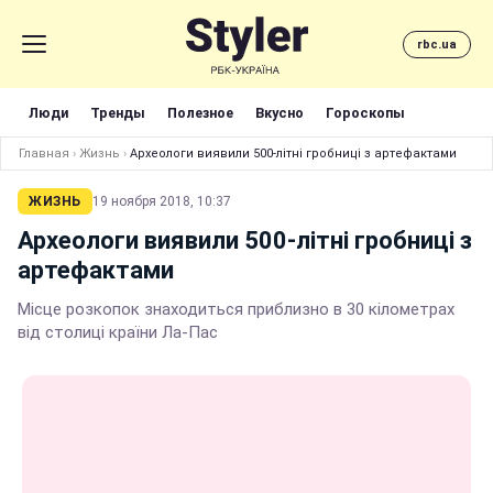
rbc.ua
Люди
Тренды
Полезное
Вкусно
Гороскопы
Главная
›
Жизнь
›
Археологи виявили 500-літні гробниці з артефактами
ЖИЗНЬ
19 ноября 2018, 10:37
Археологи виявили 500-літні гробниці з
артефактами
Місце розкопок знаходиться приблизно в 30 кілометрах
від столиці країни Ла-Пас