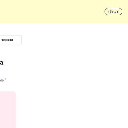
rbc.ua
3 червня
а
ми"