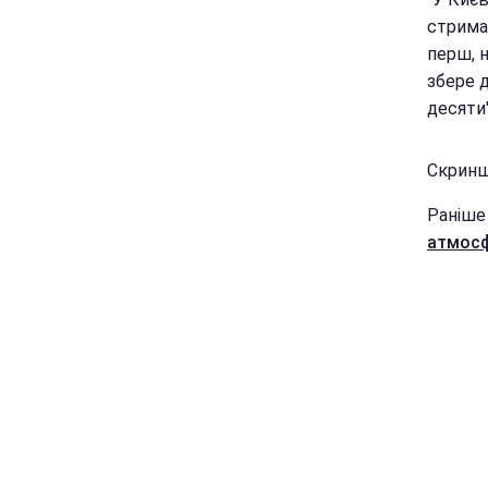
стрима
перш, 
збере д
десяти"
Скриншо
Раніше
атмосф