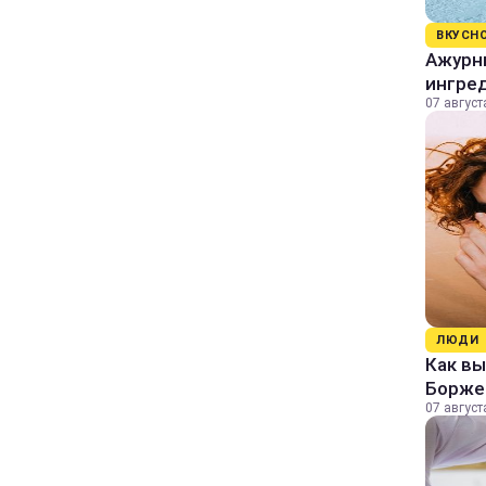
ВКУСН
Ажурны
ингре
07 август
ЛЮДИ
Как в
Борже
07 август