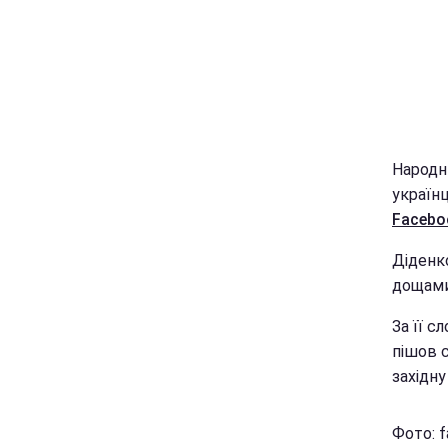
Народни
українц
Facebo
Діденк
дощами
За її 
пішов с
західну
Фото: f