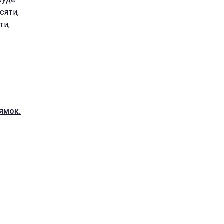
сяти,
ти,
й
рямок.