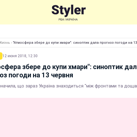
Жизнь
›
"Атмосфера збере до купи хмари": синоптик дала прогноз погоди на 1
12 июня 2018, 12:30
сфера збере до купи хмари": синоптик дал
оз погоди на 13 червня
значила, що зараз Україна знаходиться "між фронтами та доща