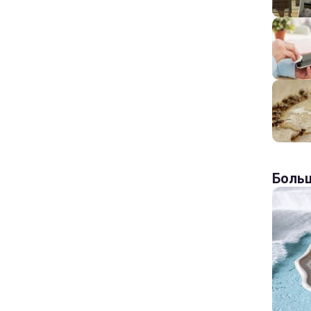
Больш