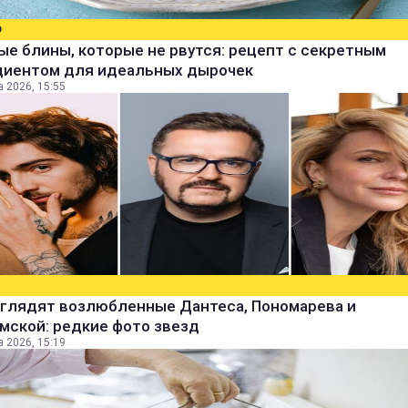
О
е блины, которые не рвутся: рецепт с секретным
диентом для идеальных дырочек
а 2026, 15:55
ыглядят возлюбленные Дантеса, Пономарева и
мской: редкие фото звезд
а 2026, 15:19