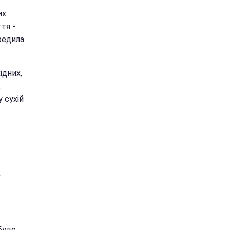
их
ття -
ередила
ідних,
,
у сухій
-
буде