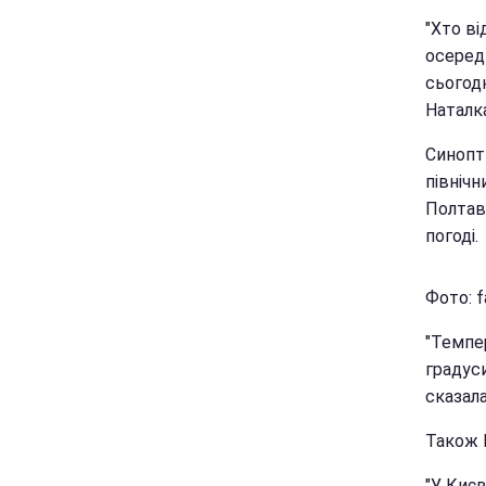
"Хто в
осередк
сьогодн
Наталка
Синопти
північн
Полтавс
погоді.
Фото: f
"Темпер
градуси
сказала
Також Н
"У Києв