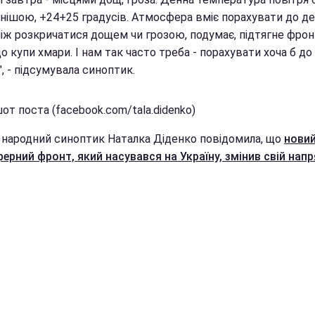
нішою, +24+25 градусів. Атмосфера вміє порахувати до де
ніж розкричатися дощем чи грозою, подумає, підтягне фрон
о купи хмари. І нам так часто треба - порахувати хоча б до
, - підсумувала синоптик.
т поста (facebook.com/tala.didenko)
 народний синоптик Наталка Діденко повідомила, що
нови
ерний фронт, який насувався на Україну, змінив свій нап