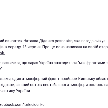
й синоптик Наталка Діденко розповіла, яка погода очікує
ів в середу, 13 червня. Про це вона написала на своїй сторі
ok.
о зазначила, що зараз Україна знаходиться "між фронтами 
".
словами, один атмосферний фронт пройшов Київську област
хідніше, а інший острів нестабільної атмосфери ось-ось н
 частину України.
acebook.com/tala.didenko