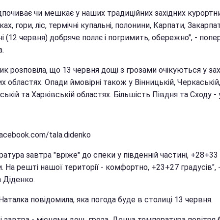
ідпочиває чи мешкає у наших традиційних західних курортн
ах, гори, ліс, термічні купальні, полонини, Карпати, Закарпа
і (12 червня) добряче поллє і погримить, обережно", - поп
.
к розповіла, що 13 червня дощі з грозами очікуються у зах
их областях. Опади ймовірні також у Вінницькій, Черкаській
ькій та Харківській областях. Більшість Півдня та Сходу - 
acebook.com/tala.didenko
атура завтра "вріже" до спеки у південній частині, +28+33
. На решті нашої території - комфортно, +23+27 градусів", 
 Діденко.
аталка повідомила, яка погода буде в столиці 13 червня.
і завтра - місцями дощ, гроза. Денна температура повітря 