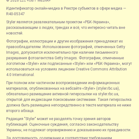
© 2026 LLC «UBT MEDIA»
Идентификатор онлайн-медиа в Реестре субъектов в сфере медиа —
R40-05347
Styler является развлекательным проектом «РБК-Украина»,
рассказывающим о людях, трендах и всё, что интересно читать вне
новостей.
Фотографии, иллюстрации и другие изображения принадлежат их
правообладателям. Использование фотографий, отмеченных Getty
Images, допускается исключительно при наличии письменного
разрешения фотоагентства Getty Images. Фотографии, отмеченные
логотипом «Styler» или подписанные «Styler» или «РБК-Украина», могут
использоваться на условиях лицензии Creative Commons Attribution
4.0 International.
При полном или частичном воспроизведении информационных
материалов, опубликованных на вебсайте «Styler» (styler.rbc.ua),
обязательно размещение активной гиперссылки на styler.rbc.ua,
открытой для индексации поисковыми системами. Такая гиперссылка
должна быть размещена непосредственно в тексте материала не ниже
второго абзаца.
Редакция "Styler" может не разделять точку зрения авторов
публикаций. Оценочные суждения, согласно законодательству
Украины, не подлежат опровержению и доказыванию их правдивости.
За достоверность, содержание и соответствие требованиям