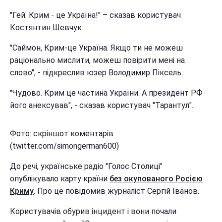
"Гей. Крим - це Україна!" – сказав користувач
Костянтин Шевчук.
"Саймон, Крим-це Україна. Якщо ти не можеш
раціонально мислити, можеш повірити мені на
слово", - підкреслив юзер Володимир Піксель.
"Чудово. Крим це частина України. А президент РФ
його анексував", - сказав користувач "Тарантул".
Фото: скріншот коментарів
(twitter.com/simongerman600)
До речі, українське радіо "Голос Столиці"
опублікувало карту країни
без окупованого Росією
Криму
. Про це повідомив журналіст Сергій Іванов.
Користувачів обурив інцидент і вони почали