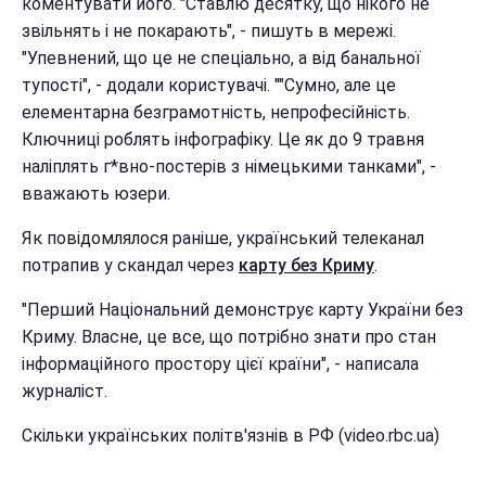
коментувати його. "Ставлю десятку, що нікого не
звільнять і не покарають", - пишуть в мережі.
"Упевнений, що це не спеціально, а від банальної
тупості", - додали користувачі. ""Сумно, але це
елементарна безграмотність, непрофесійність.
Ключниці роблять інфографіку. Це як до 9 травня
наліплять г*вно-постерів з німецькими танками", -
вважають юзери.
Як повідомлялося раніше, український телеканал
потрапив у скандал через
карту без Криму
.
"Перший Національний демонструє карту України без
Криму. Власне, це все, що потрібно знати про стан
інформаційного простору цієї країни", - написала
журналіст.
Скільки українських політв'язнів в РФ (video.rbc.ua)