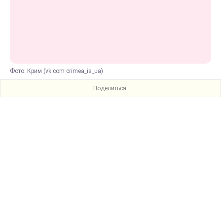
Фото: Крим (vk.com crimea_is_ua)
Поделиться: