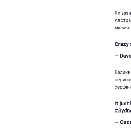
Як зазн
Австрал
мільйон
Crazy 
— Dave
Великий
серйоз
серфінг
It just
#Sydn
— Osc