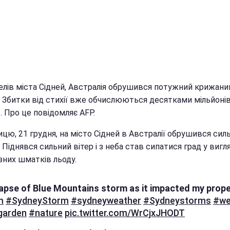
елів міста Сідней, Австралія обрушився потужний крижани
 Збитки від стихії вже обчислюються десятками мільйоні
. Про це повідомляє AFP.
ицю, 21 грудня, на місто Сідней в Австралії обрушився сил
Піднявся сильний вітер і з неба став сипатися град у вигля
зних шматків льоду.
apse of Blue Mountains storm as it impacted my prope
m
#SydneyStorm
#sydneyweather
#Sydneystorms
#we
garden
#nature
pic.twitter.com/WrCjxJHODT