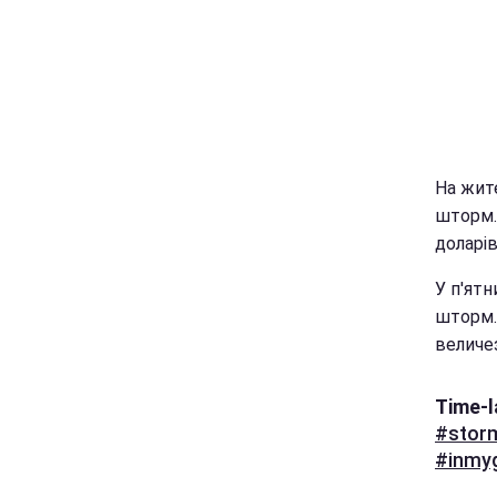
На жит
шторм.
доларів
У п'ятн
шторм. 
величе
Time-l
#stor
#inmy