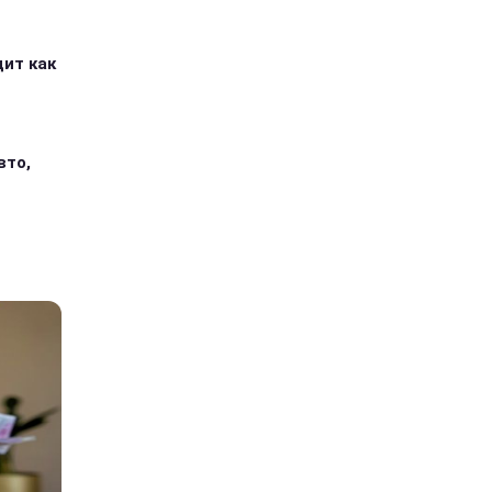
дит как
вто,