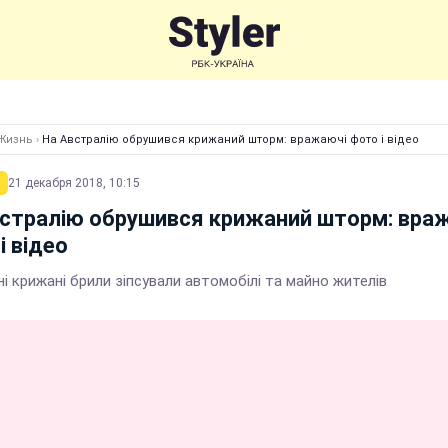
Жизнь
›
На Австралію обрушився крижаний шторм: вражаючі фото і відео
21 декабря 2018, 10:15
стралію обрушився крижаний шторм: вра
і відео
і крижані брили зіпсували автомобілі та майно жителів