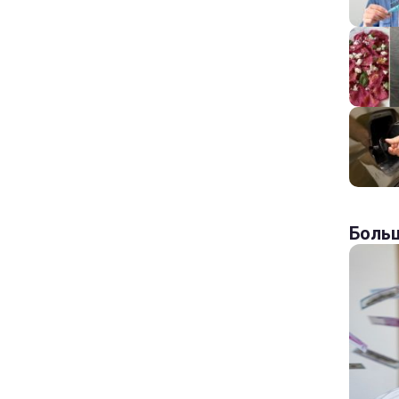
Больш