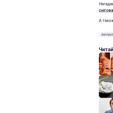
Нагада
снігова
А тако
Австра
Чита