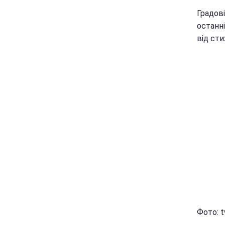
Градові
останн
від сти
Фото: t