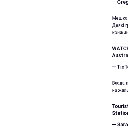
— Gre
Мешканц
Деякі г
крижини
WATCH:
Austra
— TicT
Влада 
на жаль
Touris
Statio
— Sar