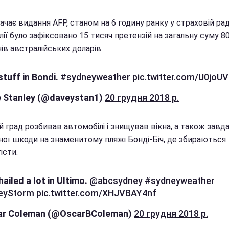
ачає видання AFP, станом на 6 годину ранку у страховій рад
ії було зафіксовано 15 тисяч претензій на загальну суму 8
ів австралійських доларів.
stuff in Bondi.
#sydneyweather
pic.twitter.com/U0joU
 Stanley (@daveystan1)
20 грудня 2018 р.
 град розбивав автомобілі і знищував вікна, а також завд
ної шкоди на знаменитому пляжі Бонді-Біч, де збираються
істи.
 hailed a lot in Ultimo.
@abcsydney
#sydneyweather
eyStorm
pic.twitter.com/XHJVBAY4nf
ar Coleman (@OscarBColeman)
20 грудня 2018 р.