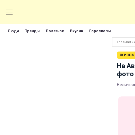
Люди
Тренды
Полезное
Вкусно
Гороскопы
Главная
›
ЖИЗНЬ
На Ав
фото 
Величезн