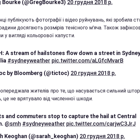
g Bourke (@GregBourke3)
20 грудня 2018 р.
і публікують фотографії і відео руйнувань, які зробила сти
радини досягають розмірів тенісного м'яча. Також зафіксо
 у вигляді кольорової капусти.
 A stream of hailstones flow down a street in Sydney
lia
#sydneyweather
pic.twitter.com/aLGfcMvarB
oc by Bloomberg (@tictoc)
20 грудня 2018 р.
попереджала жителів про те, що насувається сильний штор
, це не врятувало від численної шкоди.
ts and commuters stop to capture the hail at Central
n.
@smh
#sydneyweather
pic.twitter.com/carjwC3JrJ
ah Keoghan (@sarah_keoghan)
20 грудня 2018 р.