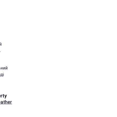
й
в
ьний
ді
rty
ather