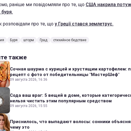
ємо, раніше ми повідомляли про те, що
США накрила поту
 буря.
ж розповідали про те, що
у Греції стався землетрус.
лия
Буря
шторм
Град
стихийное бедствие
йте также
Сочная шаурма с курицей и хрустящим картофелем: 
рецепт с фото от победительницы "МастерШеф"
09 августа 2026, 16:36
Сода ваш враг: 5 вещей в доме, которые категоричес
нельзя чистить этим популярным средством
09 августа 2026, 15:55
Приснилось, что выпадают волосы: сонники объясня
чему это