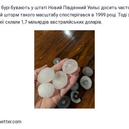
 бурі бувають у штаті Новий Південний Уельс досить часто
ій шторм такого масштабу спостерігався в 1999 році. Тоді
хії склали 1,7 мільярдів австралійських доларів.
witter.com