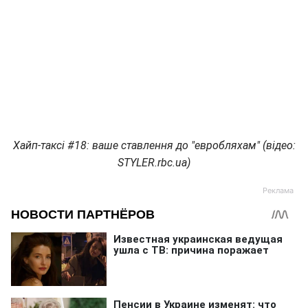
Хайп-таксі #18: ваше ставлення до "евробляхам" (відео:
STYLER.rbc.ua)