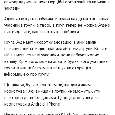
самоврядування, некомерційні організації та навчальні
заклади.
Адміни можуть позбавляти права на адмінство інших
учасників групи, а творців груп тепер не можна буде з
них видалити, зазначають розробники.
Група буде мати коротку анотацію, в якій адмін
повинен описати цілі, правила або теми групи. Коли в
ній з'являться нові учасники, вони побачать опис
каналу. Крім того, можна знайти будь-якого учасника
групи, ввівши його ім'я в пошук на сторінці з
інформацією про групу.
Що цікаво, були внесені зміни, завдяки яким
користувачі які, вийшли з групи, не зможуть бути
повторно до неї доданими. Ці опції доступні для
користувачів Android і iPhone.
Нагадаємо, раніше компанію WhatsApp звинуватили у