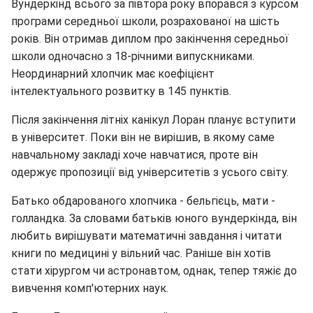
Вундеркінд всього за півтора року впорався з курсом
програми середньої школи, розрахованої на шість
років. Він отримав диплом про закінчення середньої
школи одночасно з 18-річними випускниками.
Неординарний хлопчик має коефіцієнт
інтелектуального розвитку в 145 пунктів.
Після закінчення літніх канікул Лоран планує вступити
в університет. Поки він не вирішив, в якому саме
навчальному закладі хоче навчатися, проте він
одержує пропозиції від університетів з усього світу.
Батько обдарованого хлопчика - бельгієць, мати -
голландка. За словами батьків юного вундеркінда, він
любить вирішувати математичні завдання і читати
книги по медицині у вільний час. Раніше він хотів
стати хірургом чи астронавтом, однак, тепер тяжіє до
вивчення комп'ютерних наук.