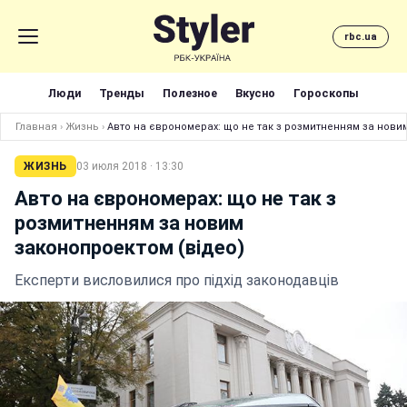
rbc.ua
Люди
Тренды
Полезное
Вкусно
Гороскопы
Главная
›
Жизнь
›
Авто на єврономерах: що не так з розмитненням за нови
ЖИЗНЬ
03 июля 2018 · 13:30
Авто на єврономерах: що не так з
розмитненням за новим
законопроектом (відео)
Експерти висловилися про підхід законодавців