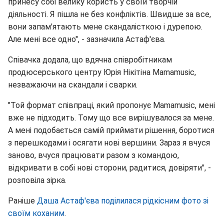
принесу собі велику користь у своїй творчій
діяльності. Я пішла не без конфліктів. Швидше за все,
вони запам'ятають мене скандалісткою і дурепою.
Але мені все одно", - зазначила Астаф'єва.
Співачка додала, що вдячна співробітникам
продюсерського центру Юрія Нікітіна Mamamusic,
незважаючи на скандали і сварки.
"Той формат співпраці, який пропонує Mamamusic, мені
вже не підходить. Тому що все вирішувалося за мене.
А мені подобається самій приймати рішення, боротися
з перешкодами і осягати нові вершини. Зараз я вчуся
заново, вчуся працювати разом з командою,
відкривати в собі нові сторони, радитися, довіряти", -
розповіла зірка.
Раніше
Даша Астаф'єва поділилася рідкісним фото зі
своїм коханим
.