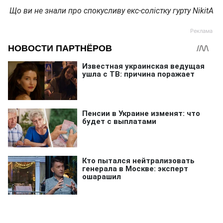
Що ви не знали про спокусливу екс-солістку гурту NikitA