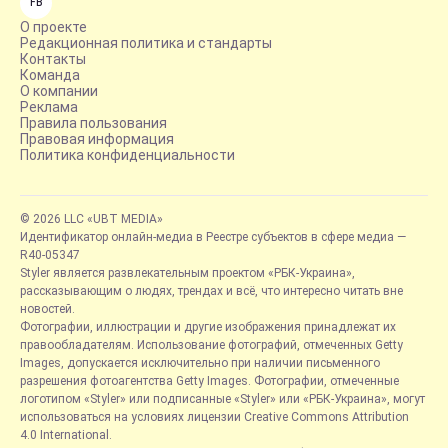
FB
О проекте
Редакционная политика и стандарты
Контакты
Команда
О компании
Реклама
Правила пользования
Правовая информация
Политика конфиденциальности
© 2026 LLC «UBT MEDIA»
Идентификатор онлайн-медиа в Реестре субъектов в сфере медиа —
R40-05347
Styler является развлекательным проектом «РБК-Украина»,
рассказывающим о людях, трендах и всё, что интересно читать вне
новостей.
Фотографии, иллюстрации и другие изображения принадлежат их
правообладателям. Использование фотографий, отмеченных Getty
Images, допускается исключительно при наличии письменного
разрешения фотоагентства Getty Images. Фотографии, отмеченные
логотипом «Styler» или подписанные «Styler» или «РБК-Украина», могут
использоваться на условиях лицензии Creative Commons Attribution
4.0 International.