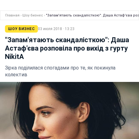
Главная
›
Шоу бизнес
›
"Запам'ятають скандалісткою": Даша Астаф'єва розпо
ШОУ БИЗНЕС
03 июля 2018 · 13:23
"Запам'ятають скандалісткою": Даша
Астаф'єва розповіла про вихід з гурту
NikitA
Зірка поділилася спогадами про те, як покинула
колектив